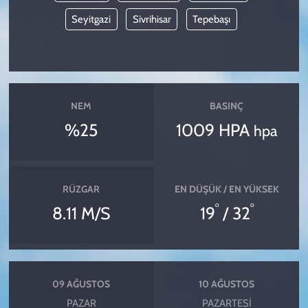
Seyitgazi
Sivrihisar
Tepebaşı
NEM
BASINÇ
%25
1009 HPA
hpa
RÜZGAR
EN DÜŞÜK / EN YÜKSEK
°
°
8.11 M/S
19
/ 32
09 AĞUSTOS
10 AĞUSTOS
PAZAR
PAZARTESI