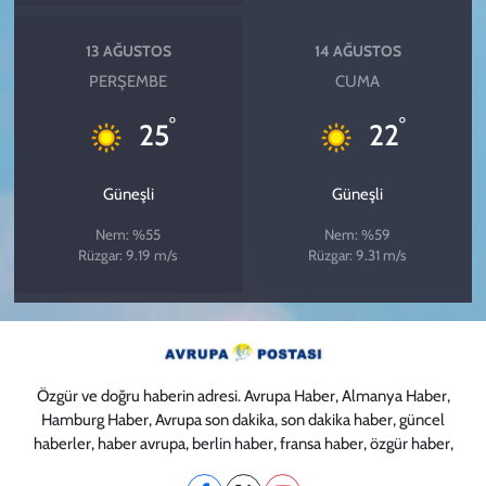
13 AĞUSTOS
14 AĞUSTOS
PERŞEMBE
CUMA
°
°
25
22
Güneşli
Güneşli
Nem: %55
Nem: %59
Rüzgar: 9.19 m/s
Rüzgar: 9.31 m/s
Özgür ve doğru haberin adresi. Avrupa Haber, Almanya Haber,
Hamburg Haber, Avrupa son dakika, son dakika haber, güncel
haberler, haber avrupa, berlin haber, fransa haber, özgür haber,