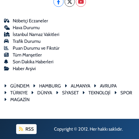
Nöbetçi Eczaneler
Hava Durumu
İstanbul Namaz Vakitleri
Trafik Durumu
Puan Durumu ve Fikstür
Tüm Manşetler
Son Dakika Haberleri
Haber Arşivi
GÜNDEM
HAMBURG
ALMANYA
AVRUPA
TÜRKIYE
DÜNYA
SİYASET
TEKNOLOJİ
SPOR
MAGAZİN
RSS
Copyright © 2012. Her hakkı saklıdır.