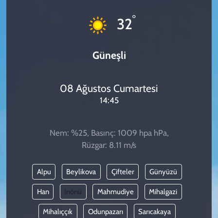
KADIN
°
32
YAZARLAR
Güneşli
08 Ağustos Cumartesi
14:45
Nem: %25, Basınç: 1009 hpa hPa,
Rüzgar: 8.11 m/s
Alpu
Beylikova
Çifteler
Günyüzü
Han
İnönü
Mahmudiye
Mihalgazi
Mihalıççık
Odunpazarı
Sarıcakaya