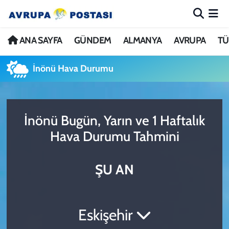
ANA SAYFA
Nöbetçi Eczaneler
ANA SAYFA
GÜNDEM
ALMANYA
AVRUPA
TÜ
GÜNDEM
Hava Durumu
İnönü Hava Durumu
ALMANYA
İstanbul Namaz Vakitleri
İnönü Bugün, Yarın ve 1 Haftalık
AVRUPA
Trafik Durumu
Hava Durumu Tahmini
TÜRKİYE
Avrupa Ligi Puan Durumu ve Fikstür
ŞU AN
DÜNYA
Tüm Manşetler
KÜLTÜR
Son Dakika Haberleri
Eskişehir
SPOR
Haber Arşivi