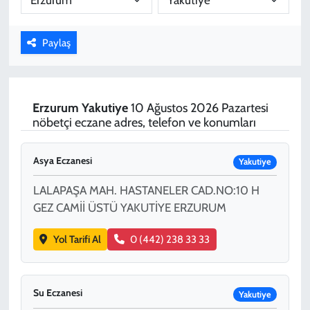
KADIN
Paylaş
YAZARLAR
Erzurum
Yakutiye
10 Ağustos 2026 Pazartesi
nöbetçi eczane adres, telefon ve konumları
Asya Eczanesi
Yakutiye
LALAPAŞA MAH. HASTANELER CAD.NO:10 H
GEZ CAMİİ ÜSTÜ YAKUTİYE ERZURUM
Yol Tarifi Al
0 (442) 238 33 33
Su Eczanesi
Yakutiye