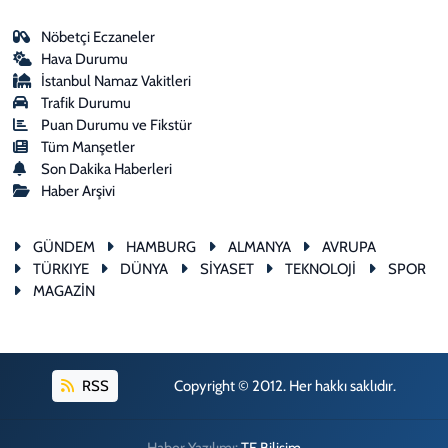
Nöbetçi Eczaneler
Hava Durumu
İstanbul Namaz Vakitleri
Trafik Durumu
Puan Durumu ve Fikstür
Tüm Manşetler
Son Dakika Haberleri
Haber Arşivi
GÜNDEM
HAMBURG
ALMANYA
AVRUPA
TÜRKIYE
DÜNYA
SİYASET
TEKNOLOJİ
SPOR
MAGAZİN
RSS
Copyright © 2012. Her hakkı saklıdır.