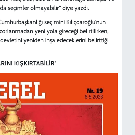
da seçimler olmayabilir“ diye yazdı.
Cumhurbaşkanlığı seçimini Kılıçdaroğlu'nun
orlanmadan yeni yola gireceği belirtilirken,
evletini yeniden inşa edeceklerini belirttiği
INI KIŞKIRTABİLİR’