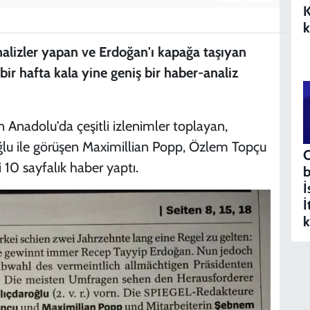
K
k
nalizler yapan ve Erdoğan'ı kapağa taşıyan
ir hafta kala yine geniş bir haber-analiz
n Anadolu'da çeşitli izlenimler toplayan,
lu ile görüşen Maximillian Popp, Özlem Topçu
C
10 sayfalık haber yaptı.
b
İ
İ
k