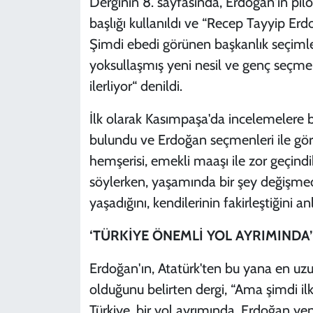
Derginin 8. sayfasında, Erdoğan'ın pilo
başlığı kullanıldı ve “Recep Tayyip Erdo
Şimdi ebedi görünen başkanlık seçimle gi
yoksullaşmış yeni nesil ve genç seçme
ilerliyor“ denildi.
İlk olarak Kasımpaşa'da incelemelere 
bulundu ve Erdoğan seçmenleri ile gör
hemşerisi, emekli maaşı ile zor geçindi
söylerken, yaşamında bir şey değişmed
yaşadığını, kendilerinin fakirleştiğini anl
‘TÜRKİYE ÖNEMLİ YOL AYRIMINDA’
Erdoğan'ın, Atatürk'ten bu yana en uzu
olduğunu belirten dergi, “Ama şimdi ilk
Türkiye, bir yol ayrımında. Erdoğan yen