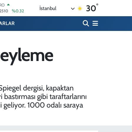
°
ERLİN
30
İstanbul
4811
%0.38
AM ALTIN
60.55
%0.03
ARLAR
ST100
779
%-14
TCOIN
.944,08
%-0.18
r eyleme
LAR
,7436
%0.18
RO
,2510
%0.32
piegel dergisi, kapaktan
stırması gibi taraftarlarını
bi geliyor. 1000 odalı saraya