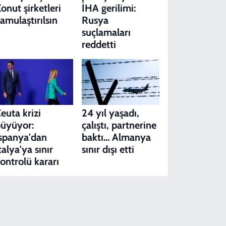
onut şirketleri
İHA gerilimi:
amulaştırılsın
Rusya
suçlamaları
reddetti
euta krizi
24 yıl yaşadı,
üyüyor:
çalıştı, partnerine
spanya'dan
baktı... Almanya
talya'ya sınır
sınır dışı etti
ontrolü kararı