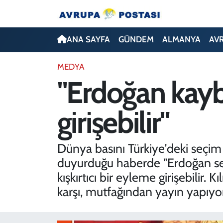
ANA SAYFA
Nöbetçi Eczaneler
ANA SAYFA
GÜNDEM
ALMANYA
AV
GÜNDEM
Hava Durumu
MEDYA
"Erdoğan kaybe
ALMANYA
İstanbul Namaz Vakitleri
girişebilir"
AVRUPA
Trafik Durumu
TÜRKİYE
Avrupa Ligi Puan Durumu ve Fikstür
Dünya basını Türkiye'deki seçim
duyurduğu haberde "Erdoğan seçi
DÜNYA
Tüm Manşetler
kışkırtıcı bir eyleme girişebilir
karşı, mutfağından yayın yapıyor"
KÜLTÜR
Son Dakika Haberleri
SPOR
Haber Arşivi