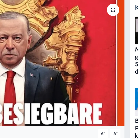
K
M
g
5
d
B
P
-
+
A
A
k