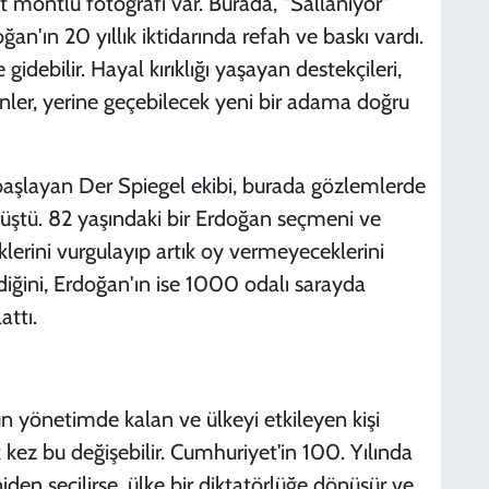
t montlu fotoğrafı var. Burada, “Sallanıyor“
ğan'ın 20 yıllık iktidarında refah ve baskı vardı.
debilir. Hayal kırıklığı yaşayan destekçileri,
nler, yerine geçebilecek yeni bir adama doğru
başlayan Der Spiegel ekibi, burada gözlemlerde
üştü. 82 yaşındaki bir Erdoğan seçmeni ve
klerini vurgulayıp artık oy vermeyeceklerini
iğini, Erdoğan'ın ise 1000 odalı sarayda
attı.
n yönetimde kalan ve ülkeyi etkileyen kişi
 kez bu değişebilir. Cumhuriyet'in 100. Yılında
iden seçilirse, ülke bir diktatörlüğe dönüşür ve