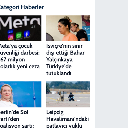
ategori Haberler
eta’ya çocuk
İsviçre'nin sınır
üvenliği darbesi:
dışı ettiği Bahar
67 milyon
Yalçınkaya
olarlık yeni ceza
Türkiye'de
tutuklandı
erlin'de Sol
Leipzig
arti'den
Havalimanı'ndaki
oalisyon şartı:
patlayıcı yüklü