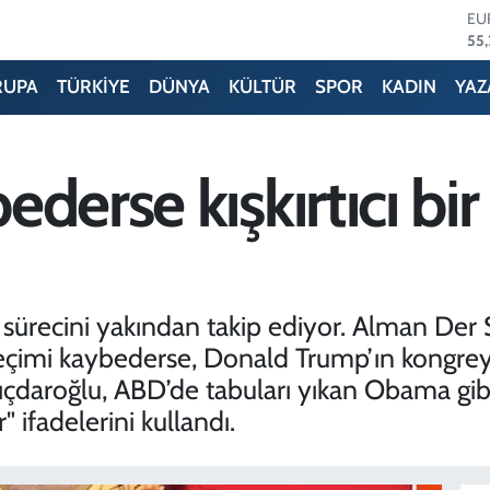
ST
64,
GR
66
RUPA
TÜRKİYE
DÜNYA
KÜLTÜR
SPOR
KADIN
YAZ
Bİ
13.
BI
64
derse kışkırtıcı bi
DO
47
EU
55
 sürecini yakından takip ediyor. Alman Der S
mi kaybederse, Donald Trump’ın kongreyi ba
. Kılıçdaroğlu, ABD’de tabuları yıkan Obama gi
 ifadelerini kullandı.