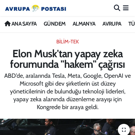
ANA SAYFA
Nöbetçi Eczaneler
ANA SAYFA
GÜNDEM
ALMANYA
AVRUPA
TÜ
GÜNDEM
Hava Durumu
BİLİM-TEK
Elon Musk'tan yapay zeka
ALMANYA
İstanbul Namaz Vakitleri
forumunda "hakem" çağrısı
AVRUPA
Trafik Durumu
ABD’de, aralarında Tesla, Meta, Google, OpenAI ve
Microsoft gibi dev şirketlerin üst düzey
TÜRKİYE
Avrupa Ligi Puan Durumu ve Fikstür
yöneticilerinin de bulunduğu teknoloji liderleri,
yapay zeka alanında düzenleme arayışı için
DÜNYA
Tüm Manşetler
Kongrede bir araya geldi.
KÜLTÜR
Son Dakika Haberleri
SPOR
Haber Arşivi