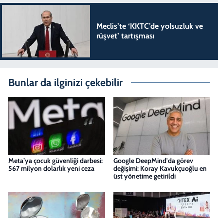
Meclis’te ‘KKTC’de yolsuzluk ve
rüşvet’ tartışması
Bunlar da ilginizi çekebilir
Meta’ya çocuk güvenliği darbesi:
Google DeepMind'da görev
567 milyon dolarlık yeni ceza
değişimi: Koray Kavukçuoğlu en
üst yönetime getirildi