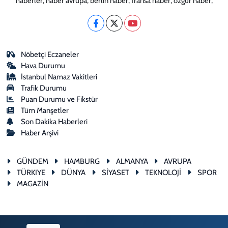
haberler, haber avrupa, berlin haber, fransa haber, özgür haber,
Nöbetçi Eczaneler
Hava Durumu
İstanbul Namaz Vakitleri
Trafik Durumu
Puan Durumu ve Fikstür
Tüm Manşetler
Son Dakika Haberleri
Haber Arşivi
GÜNDEM
HAMBURG
ALMANYA
AVRUPA
TÜRKIYE
DÜNYA
SİYASET
TEKNOLOJİ
SPOR
MAGAZİN