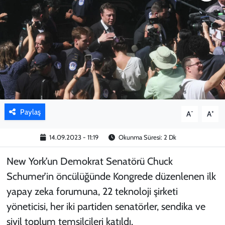
KADIN
YAZARLAR
Paylaş
-
+
A
A
14.09.2023 - 11:19
Okunma Süresi: 2 Dk
New York’un Demokrat Senatörü Chuck
Schumer’in öncülüğünde Kongrede düzenlenen ilk
yapay zeka forumuna, 22 teknoloji şirketi
yöneticisi, her iki partiden senatörler, sendika ve
sivil toplum temsilcileri katıldı.