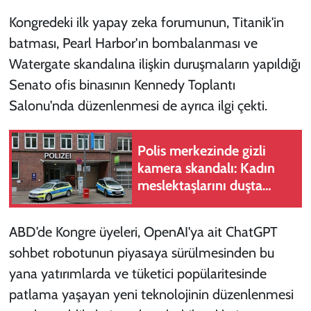
Kongredeki ilk yapay zeka forumunun, Titanik'in
batması, Pearl Harbor'ın bombalanması ve
Watergate skandalına ilişkin duruşmaların yapıldığı
Senato ofis binasının Kennedy Toplantı
Salonu'nda düzenlenmesi de ayrıca ilgi çekti.
Polis merkezinde gizli
kamera skandalı: Kadın
meslektaşlarını duşta
görüntüledi
ABD’de Kongre üyeleri, OpenAI'ya ait ChatGPT
sohbet robotunun piyasaya sürülmesinden bu
yana yatırımlarda ve tüketici popülaritesinde
patlama yaşayan yeni teknolojinin düzenlenmesi