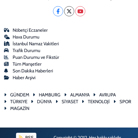
Nöbetçi Eczaneler
Hava Durumu
İstanbul Namaz Vakitleri
Trafik Durumu
Puan Durumu ve Fikstür
Tüm Manşetler
Son Dakika Haberleri
Haber Arşivi
GÜNDEM
HAMBURG
ALMANYA
AVRUPA
TÜRKIYE
DÜNYA
SİYASET
TEKNOLOJİ
SPOR
MAGAZİN
RSS
Copyright © 2012. Her hakkı saklıdır.