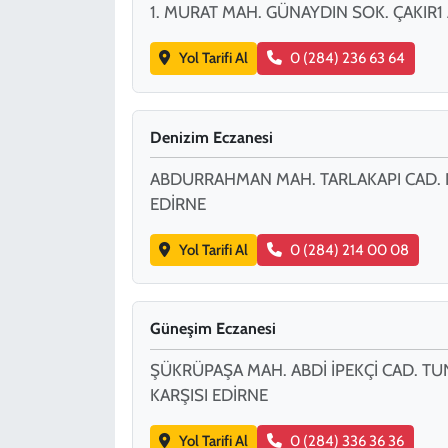
1. MURAT MAH. GÜNAYDIN SOK. ÇAKIR1
Yol Tarifi Al
0 (284) 236 63 64
Denizim Eczanesi
ABDURRAHMAN MAH. TARLAKAPI CAD. 
EDİRNE
Yol Tarifi Al
0 (284) 214 00 08
Güneşim Eczanesi
ŞÜKRÜPAŞA MAH. ABDİ İPEKÇİ CAD. TU
KARŞISI EDİRNE
Yol Tarifi Al
0 (284) 336 36 36