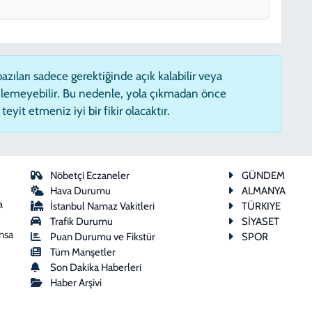
zıları sadece gerektiğinde açık kalabilir veya
lemeyebilir. Bu nedenle, yola çıkmadan önce
eyit etmeniz iyi bir fikir olacaktır.
Nöbetçi Eczaneler
GÜNDEM
Hava Durumu
ALMANYA
a
İstanbul Namaz Vakitleri
TÜRKIYE
Trafik Durumu
SİYASET
ansa
Puan Durumu ve Fikstür
SPOR
Tüm Manşetler
Son Dakika Haberleri
Haber Arşivi