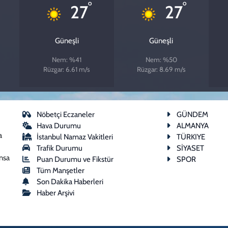
°
°
27
27
Güneşli
Güneşli
Nem: %41
Nem: %50
Rüzgar: 6.61 m/s
Rüzgar: 8.69 m/s
Nöbetçi Eczaneler
GÜNDEM
Hava Durumu
ALMANYA
a
İstanbul Namaz Vakitleri
TÜRKIYE
Trafik Durumu
SİYASET
ansa
Puan Durumu ve Fikstür
SPOR
Tüm Manşetler
Son Dakika Haberleri
Haber Arşivi