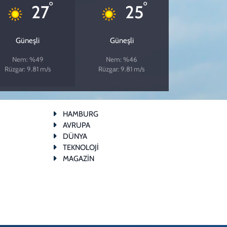
°
°
27
25
Güneşli
Güneşli
Nem: %49
Nem: %46
Rüzgar: 9.81 m/s
Rüzgar: 9.81 m/s
HAMBURG
AVRUPA
DÜNYA
TEKNOLOJİ
MAGAZİN