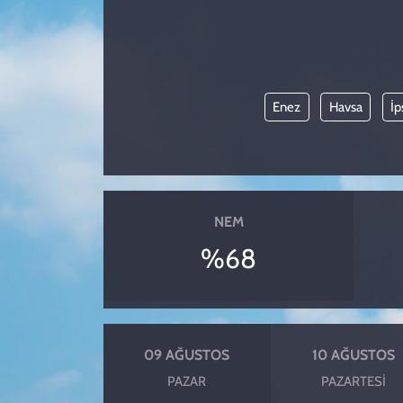
KADIN
YAZARLAR
Enez
Havsa
İp
NEM
%68
09 AĞUSTOS
10 AĞUSTOS
PAZAR
PAZARTESI