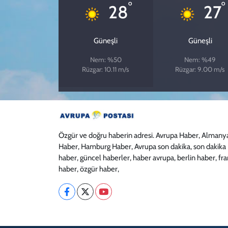
°
°
28
27
Güneşli
Güneşli
Nem: %50
Nem: %49
Rüzgar: 10.11 m/s
Rüzgar: 9.00 m/s
Özgür ve doğru haberin adresi. Avrupa Haber, Almany
Haber, Hamburg Haber, Avrupa son dakika, son dakika
haber, güncel haberler, haber avrupa, berlin haber, fr
haber, özgür haber,