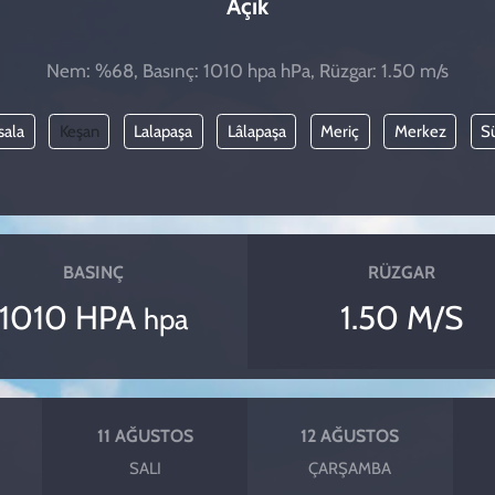
Açık
Nem: %68, Basınç: 1010 hpa hPa, Rüzgar: 1.50 m/s
sala
Keşan
Lalapaşa
Lâlapaşa
Meriç
Merkez
S
BASINÇ
RÜZGAR
1010 HPA
1.50 M/S
hpa
11 AĞUSTOS
12 AĞUSTOS
SALI
ÇARŞAMBA