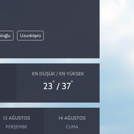
üloğlu
Uzunköprü
EN DÜŞÜK / EN YÜKSEK
°
°
23
/ 37
13 AĞUSTOS
14 AĞUSTOS
PERŞEMBE
CUMA