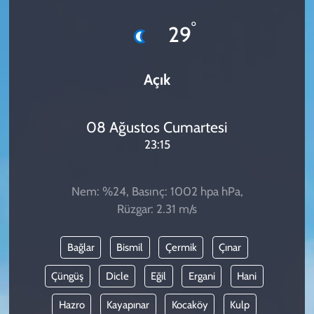
KADIN
°
29
YAZARLAR
Açık
08 Ağustos Cumartesi
23:15
Nem: %24, Basınç: 1002 hpa hPa,
Rüzgar: 2.31 m/s
Bağlar
Bismil
Çermik
Çınar
Çüngüş
Dicle
Eğil
Ergani
Hani
Hazro
Kayapınar
Kocaköy
Kulp