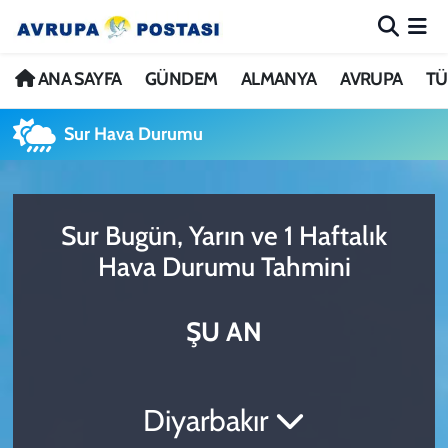
ANA SAYFA
Nöbetçi Eczaneler
ANA SAYFA
GÜNDEM
ALMANYA
AVRUPA
TÜ
GÜNDEM
Hava Durumu
Sur Hava Durumu
ALMANYA
İstanbul Namaz Vakitleri
Sur Bugün, Yarın ve 1 Haftalık
AVRUPA
Trafik Durumu
Hava Durumu Tahmini
TÜRKİYE
Avrupa Ligi Puan Durumu ve Fikstür
ŞU AN
DÜNYA
Tüm Manşetler
KÜLTÜR
Son Dakika Haberleri
Diyarbakır
SPOR
Haber Arşivi