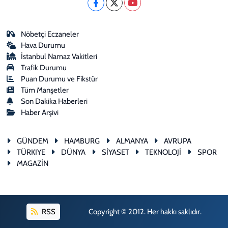
Nöbetçi Eczaneler
Hava Durumu
İstanbul Namaz Vakitleri
Trafik Durumu
Puan Durumu ve Fikstür
Tüm Manşetler
Son Dakika Haberleri
Haber Arşivi
GÜNDEM
HAMBURG
ALMANYA
AVRUPA
TÜRKIYE
DÜNYA
SİYASET
TEKNOLOJİ
SPOR
MAGAZİN
RSS
Copyright © 2012. Her hakkı saklıdır.