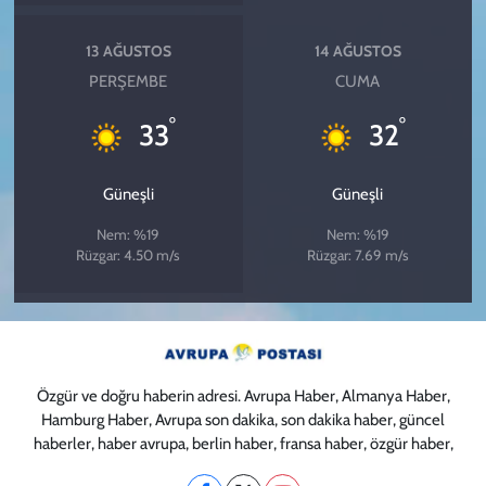
13 AĞUSTOS
14 AĞUSTOS
PERŞEMBE
CUMA
°
°
33
32
Güneşli
Güneşli
Nem: %19
Nem: %19
Rüzgar: 4.50 m/s
Rüzgar: 7.69 m/s
Özgür ve doğru haberin adresi. Avrupa Haber, Almanya Haber,
Hamburg Haber, Avrupa son dakika, son dakika haber, güncel
haberler, haber avrupa, berlin haber, fransa haber, özgür haber,