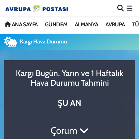
ANA SAYFA
Nöbetçi Eczaneler
ANA SAYFA
GÜNDEM
ALMANYA
AVRUPA
TÜ
GÜNDEM
Hava Durumu
Kargı Hava Durumu
ALMANYA
İstanbul Namaz Vakitleri
Kargı Bugün, Yarın ve 1 Haftalık
AVRUPA
Trafik Durumu
Hava Durumu Tahmini
TÜRKİYE
Avrupa Ligi Puan Durumu ve Fikstür
ŞU AN
DÜNYA
Tüm Manşetler
KÜLTÜR
Son Dakika Haberleri
Çorum
SPOR
Haber Arşivi