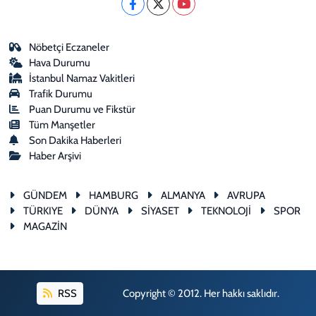
Nöbetçi Eczaneler
Hava Durumu
İstanbul Namaz Vakitleri
Trafik Durumu
Puan Durumu ve Fikstür
Tüm Manşetler
Son Dakika Haberleri
Haber Arşivi
GÜNDEM
HAMBURG
ALMANYA
AVRUPA
TÜRKIYE
DÜNYA
SİYASET
TEKNOLOJİ
SPOR
MAGAZİN
RSS
Copyright © 2012. Her hakkı saklıdır.