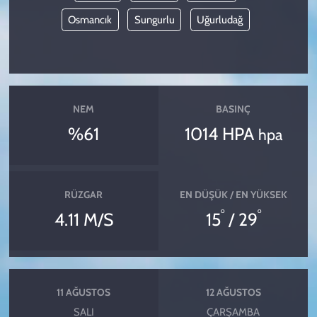
Osmancık
Sungurlu
Uğurludağ
NEM
BASINÇ
%61
1014 HPA
hpa
RÜZGAR
EN DÜŞÜK / EN YÜKSEK
°
°
4.11 M/S
15
/ 29
11 AĞUSTOS
12 AĞUSTOS
SALI
ÇARŞAMBA