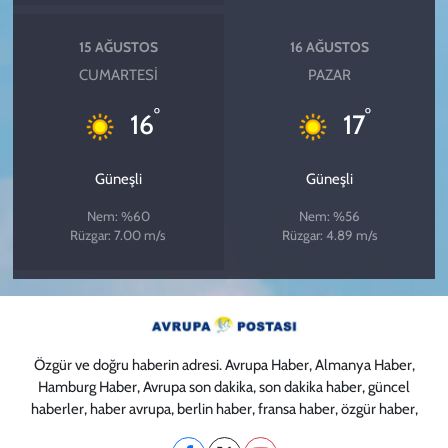
15 AĞUSTOS
16 AĞUSTOS
CUMARTESI
PAZAR
°
°
16
17
Güneşli
Güneşli
Nem: %60
Nem: %56
Rüzgar: 7.00 m/s
Rüzgar: 4.89 m/s
Özgür ve doğru haberin adresi. Avrupa Haber, Almanya Haber,
Hamburg Haber, Avrupa son dakika, son dakika haber, güncel
haberler, haber avrupa, berlin haber, fransa haber, özgür haber,