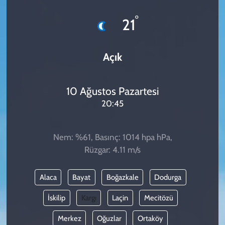
KADIN
°
21
YAZARLAR
Açık
10 Ağustos Pazartesi
20:45
Nem: %61, Basınç: 1014 hpa hPa,
Rüzgar: 4.11 m/s
Alaca
Bayat
Boğazkale
Dodurga
İskilip
Kargı
Laçin
Mecitözü
Merkez
Oğuzlar
Ortaköy