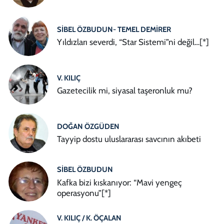
SIBEL ÖZBUDUN- TEMEL DEMIRER
Yıldızları severdi, “Star Sistemi”ni değil…[*]
V. KILIÇ
Gazetecilik mi, siyasal taşeronluk mu?
DOĞAN ÖZGÜDEN
Tayyip dostu uluslararası savcının akıbeti
SIBEL ÖZBUDUN
Kafka bizi kıskanıyor: “Mavi yengeç
operasyonu”[*]
V. KILIÇ / K. ÖÇALAN