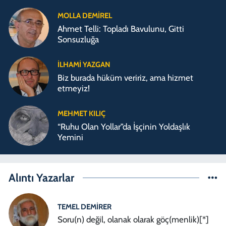
MOLLA DEMIREL
Ahmet Telli: Topladı Bavulunu, Gitti
Sonsuzluğa
İLHAMI YAZGAN
Biz burada hüküm veririz, ama hizmet
etmeyiz!
MEHMET KILIÇ
“Ruhu Olan Yollar”da İşçinin Yoldaşlık
Yemini
Alıntı Yazarlar
TEMEL DEMIRER
Soru(n) değil, olanak olarak göç(menlik)[*]