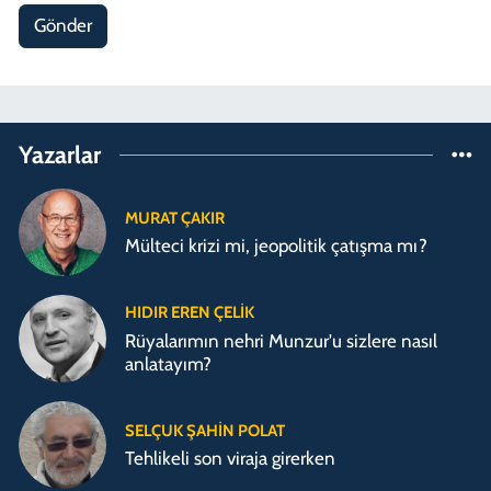
Gönder
Yazarlar
MURAT ÇAKIR
Mülteci krizi mi, jeopolitik çatışma mı?
HIDIR EREN ÇELIK
Rüyalarımın nehri Munzur'u sizlere nasıl
anlatayım?
SELÇUK ŞAHIN POLAT
Tehlikeli son viraja girerken