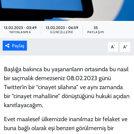
KADIN
YAZARLAR
13.02.2023 - 03:49
13.02.2023 - 06:59
35
YAYINLANMA
GÜNCELLEME
PAYLAŞIM
Paylaş
-
+
A
A
Başlığa bakınca bu yaşananların ortasında bu nasıl
bir saçmalık demezseniz 08.02.2023 günü
Twitter'in bir “cinayet silahına” ve aynı zamanda
bir “cinayet mahalline” dönüştüğünü hukuki açıdan
kanıtlayacağım,
Evet maalesef ülkemizde inanılmaz bir felaket ve
buna bağlı olarak eşi benzeri görülmemiş bir