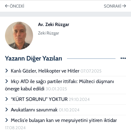
ÖNCEKI
SONRAKI
Av. Zeki Rüzgar
Zeki Rüzgar
Yazarın Diğer Yazıları
Kanlı Gözler, Helikopter ve Hitler
07.07.2025
Irkçı AfD ile sağcı partiler ittifakı: Mülteci düşmanı
önerge kabul edildi
30.01.2025
“KÜRT SORUNU” YOKTUR
29.10.2024
Avukatlarını savunmak
01.10.2024
Meclis'e bulaşan kan ve meşruiyetini yitiren iktidar
17.08.2024