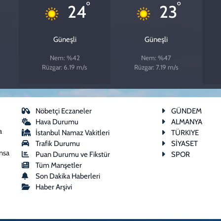
°
°
24
23
Güneşli
Güneşli
Nem: %42
Nem: %47
Rüzgar: 6.19 m/s
Rüzgar: 7.19 m/s
Nöbetçi Eczaneler
GÜNDEM
Hava Durumu
ALMANYA
a
İstanbul Namaz Vakitleri
TÜRKIYE
Trafik Durumu
SİYASET
ansa
Puan Durumu ve Fikstür
SPOR
Tüm Manşetler
Son Dakika Haberleri
Haber Arşivi