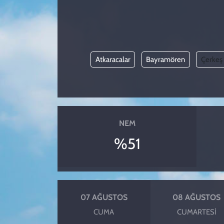
KADIN
YAZARLAR
Atkaracalar
Bayramören
Çerkeş
NEM
%51
07 AĞUSTOS
08 AĞUSTOS
CUMA
CUMARTESI