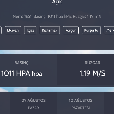
Açık
Nem: %51, Basınç: 1011 hpa hPa, Rüzgar: 1.19 m/s
Eldivan
Ilgaz
Kızılırmak
Korgun
Kurşunlu
Mer
BASINÇ
RÜZGAR
1011 HPA
1.19 M/S
hpa
09 AĞUSTOS
10 AĞUSTOS
PAZAR
PAZARTESI