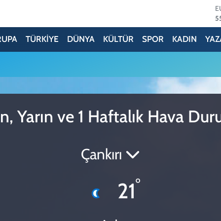
E
5
S
6
RUPA
TÜRKİYE
DÜNYA
KÜLTÜR
SPOR
KADIN
YAZ
G
6
B
1
B
6
D
n, Yarın ve 1 Haftalık Hava Du
4
Çankırı
°
21