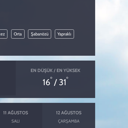
kez
Orta
Şabanözü
Yapraklı
EN DÜŞÜK / EN YÜKSEK
°
°
16
/ 31
11 AĞUSTOS
12 AĞUSTOS
SALI
ÇARŞAMBA