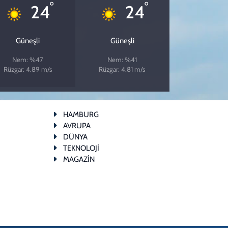
°
°
24
24
Güneşli
Güneşli
Nem: %47
Nem: %41
Rüzgar: 4.89 m/s
Rüzgar: 4.81 m/s
HAMBURG
AVRUPA
DÜNYA
TEKNOLOJİ
MAGAZİN