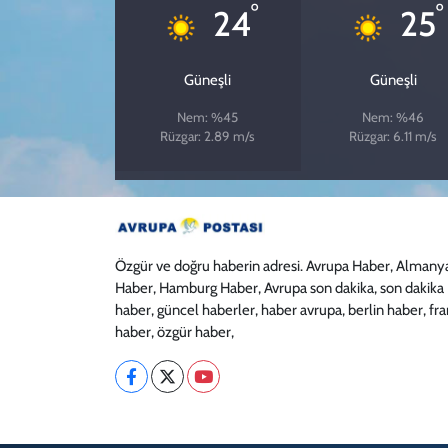
°
°
24
25
Güneşli
Güneşli
Nem: %45
Nem: %46
Rüzgar: 2.89 m/s
Rüzgar: 6.11 m/s
Özgür ve doğru haberin adresi. Avrupa Haber, Almany
Haber, Hamburg Haber, Avrupa son dakika, son dakika
haber, güncel haberler, haber avrupa, berlin haber, fr
haber, özgür haber,