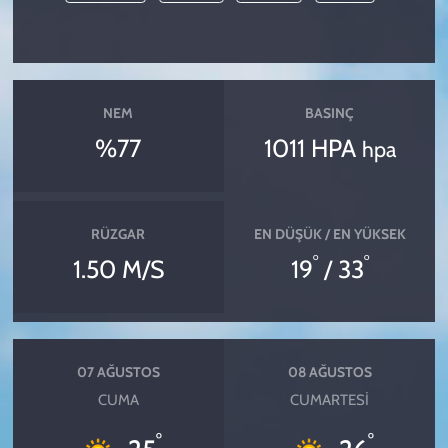
NEM
BASINÇ
%77
1011 HPA
hpa
RÜZGAR
EN DÜŞÜK / EN YÜKSEK
°
°
1.50 M/S
19
/ 33
07 AĞUSTOS
08 AĞUSTOS
CUMA
CUMARTESI
°
°