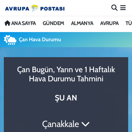
ANA SAYFA
Nöbetçi Eczaneler
ANA SAYFA
GÜNDEM
ALMANYA
AVRUPA
TÜ
GÜNDEM
Hava Durumu
Çan Hava Durumu
ALMANYA
İstanbul Namaz Vakitleri
Çan Bugün, Yarın ve 1 Haftalık
AVRUPA
Trafik Durumu
Hava Durumu Tahmini
TÜRKİYE
Avrupa Ligi Puan Durumu ve Fikstür
ŞU AN
DÜNYA
Tüm Manşetler
KÜLTÜR
Son Dakika Haberleri
Çanakkale
SPOR
Haber Arşivi