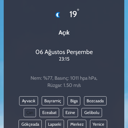
KADIN
°
19
YAZARLAR
Açık
06 Ağustos Perşembe
23:15
Nem: %77, Basınç: 1011 hpa hPa,
Rüzgar: 1.50 m/s
Ayvacık
Bayramiç
Biga
Bozcaada
Çan
Eceabat
Ezine
Gelibolu
Gökçeada
Lapseki
Merkez
Yenice