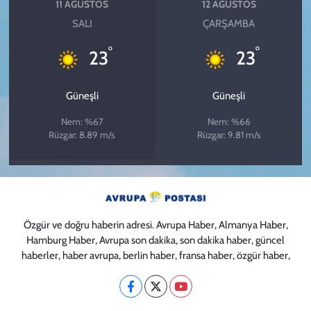
11 AĞUSTOS
12 AĞUSTOS
SALI
ÇARŞAMBA
°
°
23
23
Güneşli
Güneşli
Nem: %67
Nem: %66
Rüzgar: 8.89 m/s
Rüzgar: 9.81 m/s
Özgür ve doğru haberin adresi. Avrupa Haber, Almanya Haber,
Hamburg Haber, Avrupa son dakika, son dakika haber, güncel
haberler, haber avrupa, berlin haber, fransa haber, özgür haber,