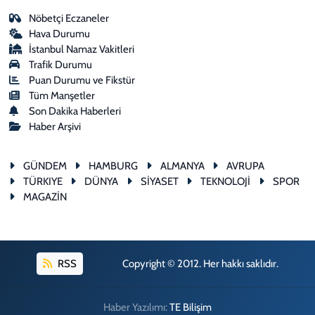
Nöbetçi Eczaneler
Hava Durumu
İstanbul Namaz Vakitleri
Trafik Durumu
Puan Durumu ve Fikstür
Tüm Manşetler
Son Dakika Haberleri
Haber Arşivi
GÜNDEM
HAMBURG
ALMANYA
AVRUPA
TÜRKIYE
DÜNYA
SİYASET
TEKNOLOJİ
SPOR
MAGAZİN
RSS
Copyright © 2012. Her hakkı saklıdır.
Haber Yazılımı:
TE Bilişim