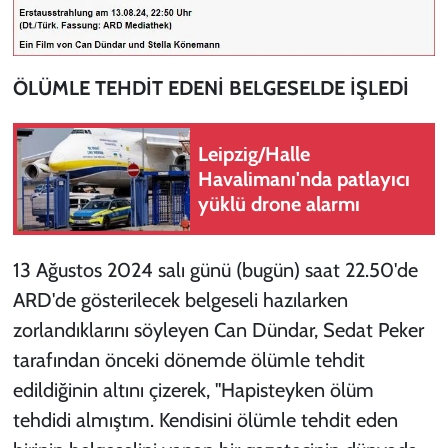
ÖLÜMLE TEHDİT EDENİ BELGESELDE İŞLEDİ
Leipzig/Halle
Havalimanı'nda patlayıcı
yüklü drone alarmı
13 Ağustos 2024 salı günü (bugün) saat 22.50'de
ARD'de gösterilecek belgeseli hazılarken
zorlandıklarını söyleyen Can Dündar, Sedat Peker
tarafından önceki dönemde ölümle tehdit
edildiğinin altını çizerek, "Hapisteyken ölüm
tehdidi almıştım. Kendisini ölümle tehdit eden