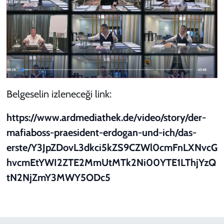
Belgeselin izleneceği link:
https://www.ardmediathek.de/video/story/der-
mafiaboss-praesident-erdogan-und-ich/das-
erste/Y3JpZDovL3dkci5kZS9CZWl0cmFnLXNvcG
hvcmEtYWI2ZTE2MmUtMTk2Ni00YTE1LThjYzQ
tN2NjZmY3MWY5ODc5