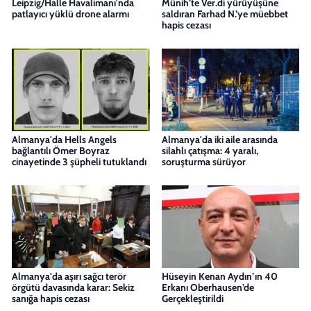
Leipzig/Halle Havalimanı'nda
Münih’te Ver.di yürüyüşüne
patlayıcı yüklü drone alarmı
saldıran Farhad N.’ye müebbet
hapis cezası
Almanya'da Hells Angels
Almanya'da iki aile arasında
bağlantılı Ömer Boyraz
silahlı çatışma: 4 yaralı,
cinayetinde 3 şüpheli tutuklandı
soruşturma sürüyor
Almanya'da aşırı sağcı terör
Hüseyin Kenan Aydın’ın 40
örgütü davasında karar: Sekiz
Erkanı Oberhausen’de
sanığa hapis cezası
Gerçekleştirildi