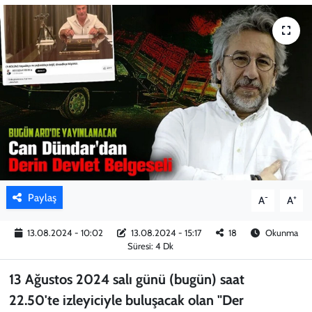
KADIN
YAZARLAR
Paylaş
-
+
A
A
13.08.2024 - 10:02
13.08.2024 - 15:17
18
Okunma
Süresi: 4 Dk
13 Ağustos 2024 salı günü (bugün) saat
22.50'te izleyiciyle buluşacak olan "Der