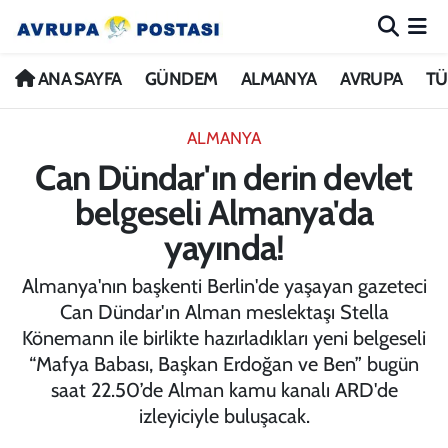
ANA SAYFA
Nöbetçi Eczaneler
ANA SAYFA
GÜNDEM
ALMANYA
AVRUPA
TÜ
GÜNDEM
Hava Durumu
ALMANYA
Can Dündar'ın derin devlet
ALMANYA
İstanbul Namaz Vakitleri
belgeseli Almanya'da
AVRUPA
Trafik Durumu
yayında!
TÜRKİYE
Avrupa Ligi Puan Durumu ve Fikstür
Almanya'nın başkenti Berlin'de yaşayan gazeteci
Can Dündar'ın Alman meslektaşı Stella
DÜNYA
Tüm Manşetler
Könemann ile birlikte hazırladıkları yeni belgeseli
“Mafya Babası, Başkan Erdoğan ve Ben” bugün
KÜLTÜR
Son Dakika Haberleri
saat 22.50’de Alman kamu kanalı ARD'de
izleyiciyle buluşacak.
SPOR
Haber Arşivi