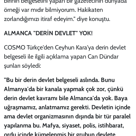
birinin belgeselini yapan bir gazetecinin dünyada
örneği var mıdır bilmiyorum. Hakikaten
zorlandığımızı itiraf edeyim." diye konuştu.
ALMANCA "DERİN DEVLET" YOK!
COSMO Türkçe'den Ceyhun Kara'ya derin devlet
belgeseli ile ilgili açıklama yapan Can Dündar
şunları söyledi:
"Bu bir derin devlet belgeseli aslında. Bunu
Almanya'da bir kanala yapmak çok zor, çünkü
derin devlet kavramı bile Almanca'da yok. Baya
uğraşmamız, anlatmamız gerekti. Devletin içinde
ama devlet organizmasının dışında bir tür paralel
yapılanma bu. Mafya, siyaset, polis, istihbarat,
ordu içinde kümelenmiş bir grubun devlete