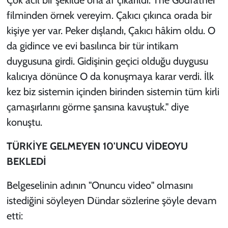
Çok acil bir şekilde ona af çıkarıldı. The Godfather
filminden örnek vereyim. Çakıcı çıkınca orada bir
kişiye yer var. Peker dışlandı, Çakıcı hâkim oldu. O
da gidince ve evi basılınca bir tür intikam
duygusuna girdi. Gidişinin geçici olduğu duygusu
kalıcıya dönünce O da konuşmaya karar verdi. İlk
kez biz sistemin içinden birinden sistemin tüm kirli
çamaşırlarını görme şansına kavuştuk." diye
konuştu.
TÜRKİYE GELMEYEN 10'UNCU VİDEOYU
BEKLEDİ
Belgeselinin adının "Onuncu video" olmasını
istediğini söyleyen Dündar sözlerine şöyle devam
etti: