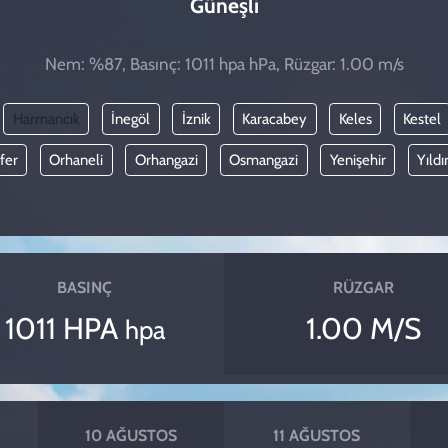
Güneşli
Nem: %87, Basınç: 1011 hpa hPa, Rüzgar: 1.00 m/s
Harmancık
İnegöl
İznik
Karacabey
Keles
Kestel
fer
Orhaneli
Orhangazi
Osmangazi
Yenişehir
Yıldı
BASINÇ
RÜZGAR
1011 HPA
1.00 M/S
hpa
10 AĞUSTOS
11 AĞUSTOS