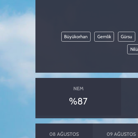
KADIN
YAZARLAR
Büyükorhan
Gemlik
Gürsu
Nilü
NEM
%87
08 AĞUSTOS
09 AĞUSTOS