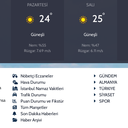
PAZARTESI
SALI
°
°
24
25
Güneşli
Güneşli
Nem: %55
Nem: %47
Rüzgar: 7.69 m/s
Rüzgar: 6.11 m/s
Nöbetçi Eczaneler
GÜNDEM
Hava Durumu
ALMANYA
a
İstanbul Namaz Vakitleri
TÜRKIYE
Trafik Durumu
SİYASET
ansa
Puan Durumu ve Fikstür
SPOR
Tüm Manşetler
Son Dakika Haberleri
Haber Arşivi