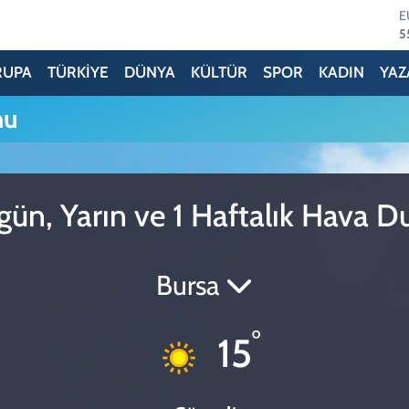
E
5
S
6
RUPA
TÜRKİYE
DÜNYA
KÜLTÜR
SPOR
KADIN
YAZ
G
6
mu
B
1
B
6
D
ün, Yarın ve 1 Haftalık Hava 
4
Bursa
°
15