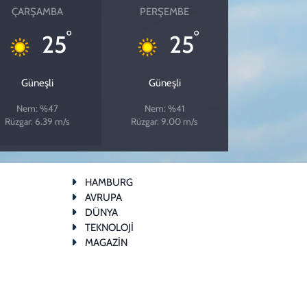
ÇARŞAMBA
PERŞEMBE
°
°
25
25
Güneşli
Güneşli
Nem: %47
Nem: %41
Rüzgar: 6.39 m/s
Rüzgar: 9.00 m/s
HAMBURG
AVRUPA
DÜNYA
TEKNOLOJİ
MAGAZİN