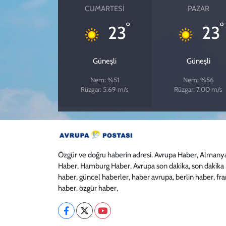
CUMARTESI
PAZAR
°
°
23
23
Güneşli
Güneşli
Nem: %51
Nem: %56
Rüzgar: 5.69 m/s
Rüzgar: 7.00 m/s
Özgür ve doğru haberin adresi. Avrupa Haber, Almany
Haber, Hamburg Haber, Avrupa son dakika, son dakika
haber, güncel haberler, haber avrupa, berlin haber, fr
haber, özgür haber,