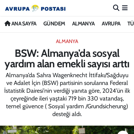
ANA SAYFA
Nöbetçi Eczaneler
ANA SAYFA
GÜNDEM
ALMANYA
AVRUPA
TÜ
GÜNDEM
Hava Durumu
ALMANYA
BSW: Almanya'da sosyal
ALMANYA
İstanbul Namaz Vakitleri
yardım alan emekli sayısı arttı
AVRUPA
Trafik Durumu
Almanya’da Sahra Wagenknecht İttifakı/Sağduyu
ve Adalet İçin (BSW) partisinin sorularına Federal
TÜRKİYE
Avrupa Ligi Puan Durumu ve Fikstür
İstatistik Dairesi’nin verdiği yanıta göre, 2024’ün ilk
çeyreğinde ileri yaştaki 719 bin 330 vatandaş,
DÜNYA
Tüm Manşetler
temel güvence ( Sosyal yardım /Grundsicherung)
desteği aldı.
KÜLTÜR
Son Dakika Haberleri
SPOR
Haber Arşivi