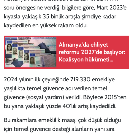
soru önergesine verdiği bilgilere göre, Mart 2023’e
kıyasla yaklaşık 35 binlik artışla şimdiye kadar
kaydedilen en yüksek rakam oldu.
Almanya'da ehliyet
reformu 2027'de başlıyor:
Koalisyon hükümeti
harekete geçti
2024 yılının ilk çeyreğinde 719.330 emekliye
yaşlılıkta temel güvence adı verilen temel
güvence (sosyal yardım) verildi. Böylece
2015’ten
bu yana yaklaşık yüzde 40’lık artış kaydedildi.
Bu rakamlara emeklilik maaşı çok düşük olduğu
için temel güvence desteği alanların yanı sıra