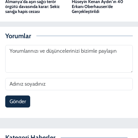
Almanya'da aşırı sağcı terör
Hüseyin Kenan Aydın’ın 40
örgütü davasında karar: Sekiz
Erkanı Oberhausen’de
sanığa hapis cezası
Gerçekleştirildi
Yorumlar
Gönder
Kategori Haberler