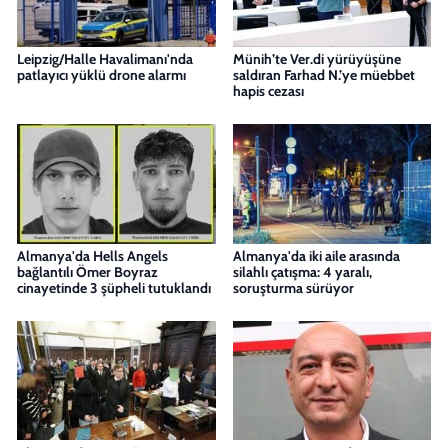
Leipzig/Halle Havalimanı'nda
Münih’te Ver.di yürüyüşüne
patlayıcı yüklü drone alarmı
saldıran Farhad N.’ye müebbet
hapis cezası
Almanya'da Hells Angels
Almanya'da iki aile arasında
bağlantılı Ömer Boyraz
silahlı çatışma: 4 yaralı,
cinayetinde 3 şüpheli tutuklandı
soruşturma sürüyor