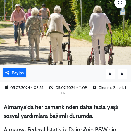
KADIN
YAZARLAR
Paylaş
-
+
A
A
05.07.2024 - 08:52
05.07.2024 - 11:09
Okunma Süresi: 1
Dk
Almanya'da her zamankinden daha fazla yaşlı
sosyal yardımlara bağımlı durumda.
Almanya Federal İstatistik Dairesi’nin BSW'nin