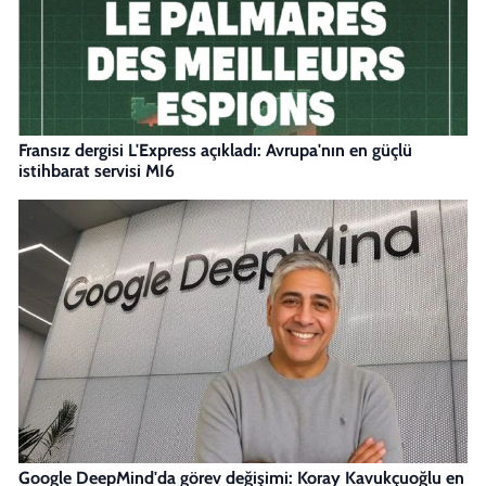
Fransız dergisi L'Express açıkladı: Avrupa'nın en güçlü
istihbarat servisi MI6
Google DeepMind'da görev değişimi: Koray Kavukçuoğlu en