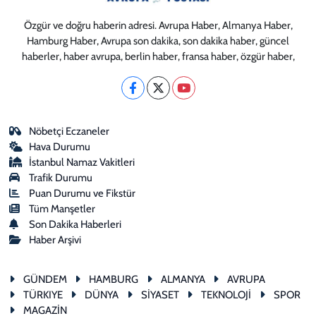
Özgür ve doğru haberin adresi. Avrupa Haber, Almanya Haber,
Hamburg Haber, Avrupa son dakika, son dakika haber, güncel
haberler, haber avrupa, berlin haber, fransa haber, özgür haber,
Nöbetçi Eczaneler
Hava Durumu
İstanbul Namaz Vakitleri
Trafik Durumu
Puan Durumu ve Fikstür
Tüm Manşetler
Son Dakika Haberleri
Haber Arşivi
GÜNDEM
HAMBURG
ALMANYA
AVRUPA
TÜRKIYE
DÜNYA
SİYASET
TEKNOLOJİ
SPOR
MAGAZİN