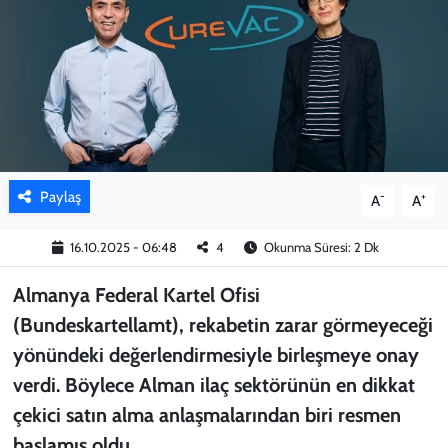
KADIN
YAZARLAR
Paylaş
-
+
A
A
16.10.2025 - 06:48
4
Okunma Süresi: 2 Dk
Almanya Federal Kartel Ofisi
(Bundeskartellamt), rekabetin zarar görmeyeceği
yönündeki değerlendirmesiyle birleşmeye onay
verdi. Böylece Alman ilaç sektörünün en dikkat
çekici satın alma anlaşmalarından biri resmen
başlamış oldu.