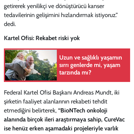
getirerek yenilikçi ve dönüştürücü kanser
tedavilerinin gelişimini hızlandırmak istiyoruz.”
dedi.
Kartel Ofisi: Rekabet riski yok
Uzun ve sağlıklı yaşamın
sırrı genlerde mi, yaşam
tarzında mı?
Federal Kartel Ofisi Başkanı Andreas Mundt, iki
şirketin faaliyet alanlarının rekabeti tehdit
etmediğini belirterek,
“BioNTech onkoloji
alanında birçok ileri araştırmaya sahip, CureVac
ise henüz erken aşamadaki projeleriyle varlık