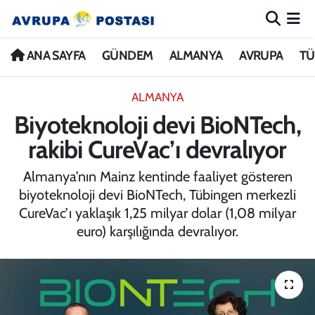
ANA SAYFA
Nöbetçi Eczaneler
ANA SAYFA
GÜNDEM
ALMANYA
AVRUPA
TÜ
GÜNDEM
Hava Durumu
ALMANYA
Biyoteknoloji devi BioNTech,
ALMANYA
İstanbul Namaz Vakitleri
rakibi CureVac’ı devralıyor
AVRUPA
Trafik Durumu
Almanya’nın Mainz kentinde faaliyet gösteren
biyoteknoloji devi BioNTech, Tübingen merkezli
TÜRKİYE
Avrupa Ligi Puan Durumu ve Fikstür
CureVac’ı yaklaşık 1,25 milyar dolar (1,08 milyar
euro) karşılığında devralıyor.
DÜNYA
Tüm Manşetler
KÜLTÜR
Son Dakika Haberleri
SPOR
Haber Arşivi