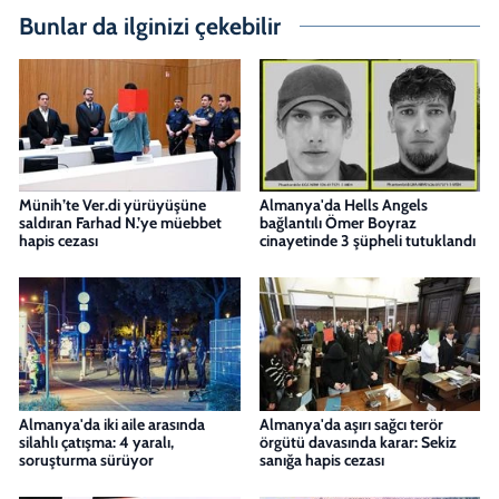
Bunlar da ilginizi çekebilir
Münih’te Ver.di yürüyüşüne
Almanya'da Hells Angels
saldıran Farhad N.’ye müebbet
bağlantılı Ömer Boyraz
hapis cezası
cinayetinde 3 şüpheli tutuklandı
Almanya'da iki aile arasında
Almanya'da aşırı sağcı terör
silahlı çatışma: 4 yaralı,
örgütü davasında karar: Sekiz
soruşturma sürüyor
sanığa hapis cezası