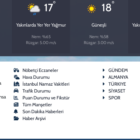
°
°
17
18
Yakınlarda Yer Yer Yağmur
Güneşli
Yak
Nem: %65
Nem: %58
Rüzgar: 5.00 m/s
Rüzgar: 3.00 m/s
Nöbetçi Eczaneler
GÜNDEM
Hava Durumu
ALMANYA
a
İstanbul Namaz Vakitleri
TÜRKIYE
Trafik Durumu
SİYASET
ansa
Puan Durumu ve Fikstür
SPOR
Tüm Manşetler
Son Dakika Haberleri
Haber Arşivi