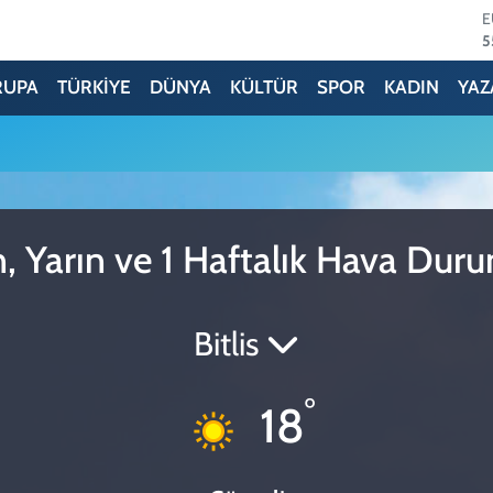
5
S
6
RUPA
TÜRKİYE
DÜNYA
KÜLTÜR
SPOR
KADIN
YAZ
G
6
B
1
B
6
D
n, Yarın ve 1 Haftalık Hava Du
4
Bitlis
°
18