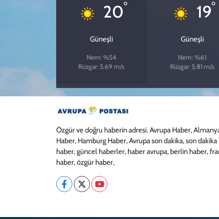
°
°
20
19
Güneşli
Güneşli
Nem: %54
Nem: %61
Rüzgar: 5.69 m/s
Rüzgar: 5.81 m/s
Özgür ve doğru haberin adresi. Avrupa Haber, Almany
Haber, Hamburg Haber, Avrupa son dakika, son dakika
haber, güncel haberler, haber avrupa, berlin haber, fr
haber, özgür haber,