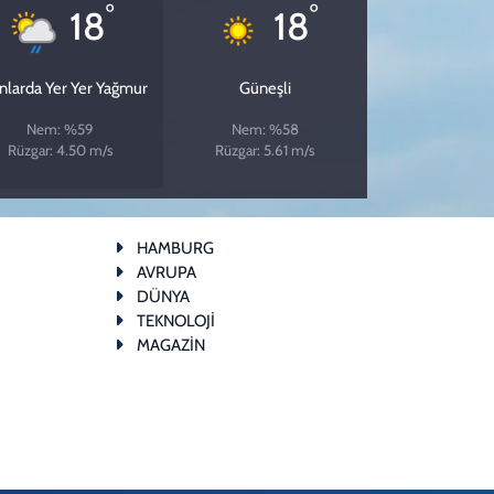
°
°
18
18
ınlarda Yer Yer Yağmur
Güneşli
Nem: %59
Nem: %58
Rüzgar: 4.50 m/s
Rüzgar: 5.61 m/s
HAMBURG
AVRUPA
DÜNYA
TEKNOLOJİ
MAGAZİN