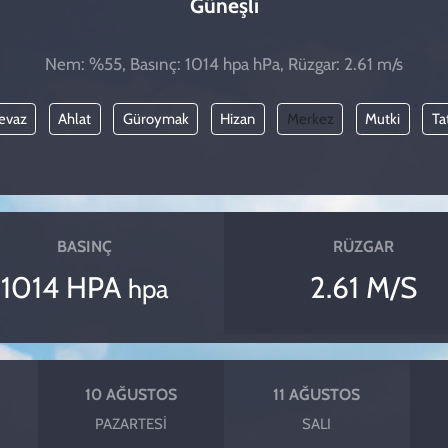
Güneşli
Nem: %55, Basınç: 1014 hpa hPa, Rüzgar: 2.61 m/s
cevaz
Ahlat
Güroymak
Hizan
Merkez
Mutki
Ta
BASINÇ
RÜZGAR
1014 HPA
2.61 M/S
hpa
10 AĞUSTOS
11 AĞUSTOS
PAZARTESI
SALI