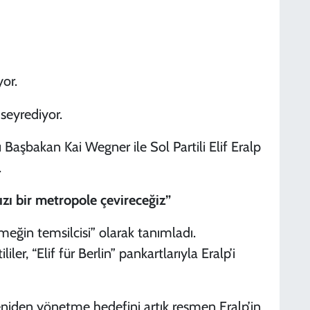
or.
seyrediyor.
Başbakan Kai Wegner ile Sol Partili Elif Eralp
.
ızı bir metropole çevireceğiz”
, emeğin temsilcisi” olarak tanımladı.
ler, “Elif für Berlin” pankartlarıyla Eralp’i
yeniden yönetme hedefini artık resmen Eralp’in