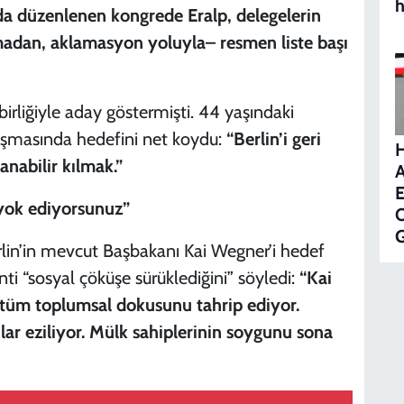
h
a düzenlenen kongrede Eralp, delegelerin
madan, aklamasyon yoluyla– resmen liste başı
birliğiyle aday göstermişti. 44 yaşındaki
nuşmasında hedefini net koydu:
“Berlin’i geri
anabilir kılmak.”
A
E
 yok ediyorsunuz”
O
G
lin’in mevcut Başbakanı Kai Wegner’i hedef
i “sosyal çöküşe sürüklediğini” söyledi:
“Kai
 tüm toplumsal dokusunu tahrip ediyor.
cılar eziliyor. Mülk sahiplerinin soygunu sona