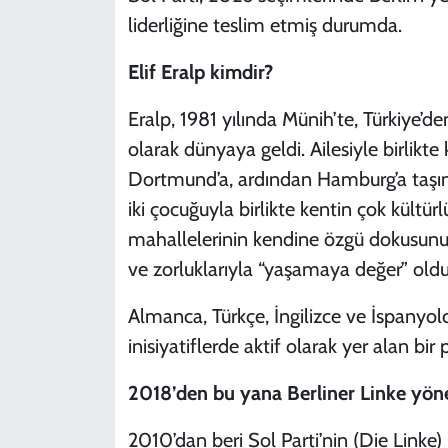
liderliğine teslim etmiş durumda.
Elif Eralp kimdir?
Eralp, 1981 yılında Münih’te, Türkiye’
olarak dünyaya geldi. Ailesiyle birlikt
Dortmund’a, ardından Hamburg’a taşındı
iki çocuğuyla birlikte kentin çok kültürlü
mahallelerinin kendine özgü dokusunu se
ve zorluklarıyla “yaşamaya değer” old
Almanca, Türkçe, İngilizce ve İspanyolca 
inisiyatiflerde aktif olarak yer alan bir
2018’den bu yana Berliner Linke yön
2010’dan beri Sol Parti’nin (Die Linke