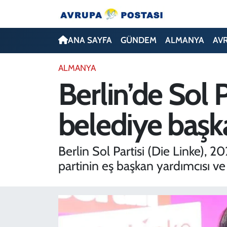
ANA SAYFA
Nöbetçi Eczaneler
ANA SAYFA
GÜNDEM
ALMANYA
AV
GÜNDEM
Hava Durumu
ALMANYA
Berlin’de Sol 
ALMANYA
İstanbul Namaz Vakitleri
belediye başkan
AVRUPA
Trafik Durumu
TÜRKİYE
Avrupa Ligi Puan Durumu ve Fikstür
Berlin Sol Partisi (Die Linke),
partinin eş başkan yardımcısı ve m
DÜNYA
Tüm Manşetler
KÜLTÜR
Son Dakika Haberleri
SPOR
Haber Arşivi