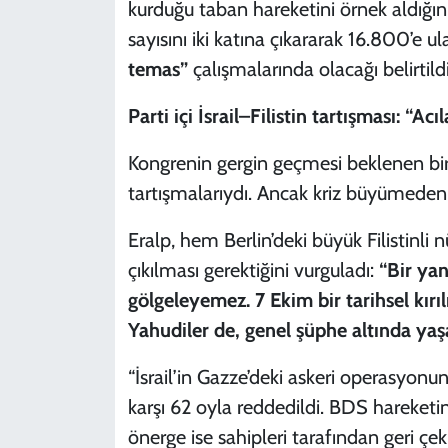
kurduğu taban hareketini örnek aldığını 
sayısını iki katına çıkararak 16.800’e 
temas”
çalışmalarında olacağı belirtildi
Parti içi İsrail–Filistin tartışması: “Ac
Kongrenin gergin geçmesi beklenen bir
tartışmalarıydı. Ancak kriz büyümeden 
Eralp, hem Berlin’deki büyük Filistinl
çıkılması gerektiğini vurguladı:
“Bir yan
gölgeleyemez. 7 Ekim bir tarihsel kırıl
Yahudiler de, genel şüphe altında yaşa
“İsrail’in Gazze’deki askeri operasyonu
karşı 62 oyla reddedildi. BDS hareketi
önerge ise sahipleri tarafından geri çeki