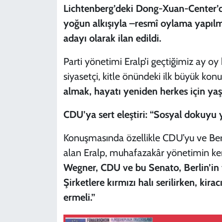
Lichtenberg’deki Dong-Xuan-Center’d
yoğun alkışıyla –resmî oylama yapıl
adayı olarak ilan edildi.
Parti yönetimi Eralp’i geçtiğimiz ay oy 
siyasetçi, kitle önündeki ilk büyük ko
almak, hayatı yeniden herkes için yaş
CDU’ya sert eleştiri: “Sosyal dokuyu
Konuşmasında özellikle CDU’yu ve Ber
alan Eralp, muhafazakâr yönetimin kent
Wegner, CDU ve bu Senato, Berlin’in
Şirketlere kırmızı halı serilirken, kira
ermeli.”