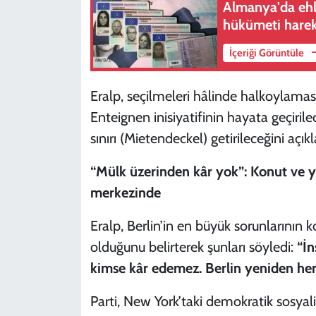
Almanya'da ehl
hükümeti harek
İçeriği Görüntüle
Eralp, seçilmeleri hâlinde halkoylam
Enteignen inisiyatifinin hayata geçiri
sınırı (Mietendeckel) getirileceğini açıkl
“Mülk üzerinden kâr yok”: Konut ve 
merkezinde
Eralp, Berlin’in en büyük sorunlarının 
olduğunu belirterek şunları söyledi:
“İn
kimse kâr edemez. Berlin yeniden herkes
Parti, New York’taki demokratik sosyal