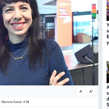
Y
s
E
y
A
-
+
A
A
s
d
Okunma Süresi: 4 Dk
S