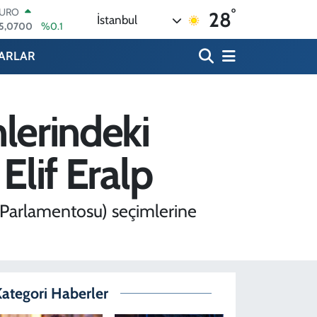
°
TERLİN
28
İstanbul
4,2438
%0.21
RAM ALTIN
518.23
%0.39
ARLAR
İST100
3.703
%0
ITCOIN
4.475,47
%0.66
mlerindeki
OLAR
7,5986
%0.06
EURO
Elif Eralp
5,0700
%0.1
t Parlamentosu) seçimlerine
ategori Haberler