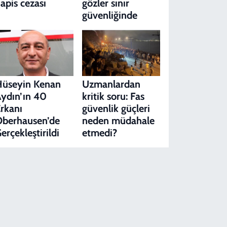
apis cezası
gözler sınır
güvenliğinde
Hüseyin Kenan
Uzmanlardan
ydın’ın 40
kritik soru: Fas
rkanı
güvenlik güçleri
berhausen’de
neden müdahale
erçekleştirildi
etmedi?