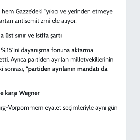
i, hem Gazze’deki “yıkıcı ve yerinden etmeye
rtan antisemitizmi ele alıyor.
a üst sınır ve istifa şartı
inin %15’ini dayanışma fonuna aktarma
tti. Ayrıca partiden ayrılan milletvekillerinin
ki sonrası,
“partiden ayrılanın mandatı da
’e karşı Wegner
urg-Vorpommern eyalet seçimleriyle aynı gün