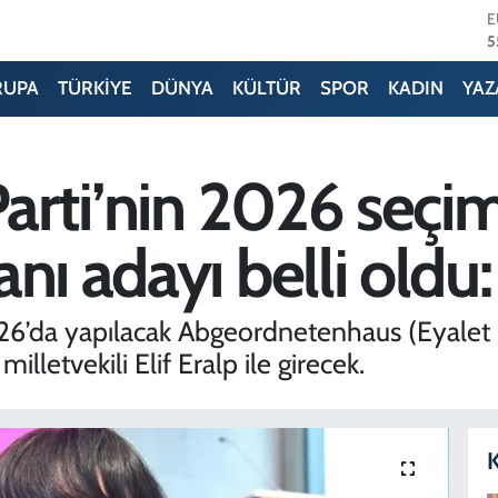
S
6
G
6
RUPA
TÜRKİYE
DÜNYA
KÜLTÜR
SPOR
KADIN
YAZ
B
1
B
6
Parti’nin 2026 seçi
D
4
ı adayı belli oldu: 
5
 2026’da yapılacak Abgeordnetenhaus (Eyale
illetvekili Elif Eralp ile girecek.
K