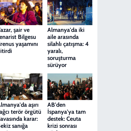
azar, şair ve
Almanya'da iki
enarist Bilgesu
aile arasında
renus yaşamını
silahlı çatışma: 4
itirdi
yaralı,
soruşturma
sürüyor
lmanya'da aşırı
AB'den
ağcı terör örgütü
İspanya'ya tam
avasında karar:
destek: Ceuta
ekiz sanığa
krizi sonrası