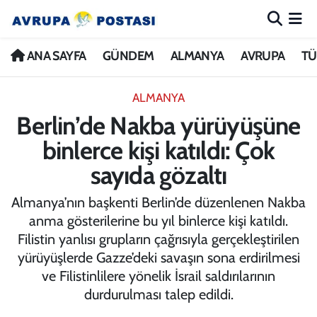
ANA SAYFA
Nöbetçi Eczaneler
ANA SAYFA
GÜNDEM
ALMANYA
AVRUPA
TÜ
GÜNDEM
Hava Durumu
ALMANYA
Berlin’de Nakba yürüyüşüne
ALMANYA
İstanbul Namaz Vakitleri
binlerce kişi katıldı: Çok
AVRUPA
Trafik Durumu
sayıda gözaltı
TÜRKİYE
Avrupa Ligi Puan Durumu ve Fikstür
Almanya’nın başkenti Berlin’de düzenlenen Nakba
anma gösterilerine bu yıl binlerce kişi katıldı.
DÜNYA
Tüm Manşetler
Filistin yanlısı grupların çağrısıyla gerçekleştirilen
yürüyüşlerde Gazze’deki savaşın sona erdirilmesi
KÜLTÜR
Son Dakika Haberleri
ve Filistinlilere yönelik İsrail saldırılarının
durdurulması talep edildi.
SPOR
Haber Arşivi