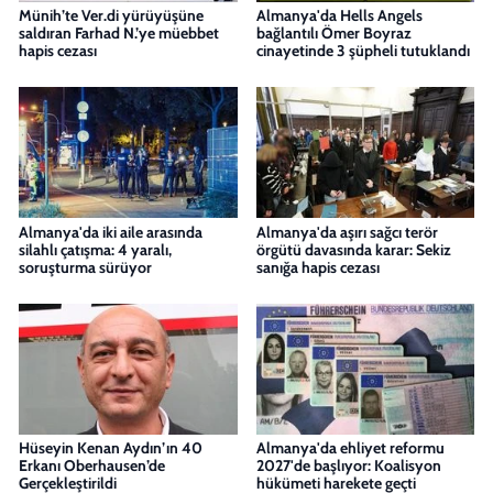
Münih’te Ver.di yürüyüşüne
Almanya'da Hells Angels
saldıran Farhad N.’ye müebbet
bağlantılı Ömer Boyraz
hapis cezası
cinayetinde 3 şüpheli tutuklandı
Almanya'da iki aile arasında
Almanya'da aşırı sağcı terör
silahlı çatışma: 4 yaralı,
örgütü davasında karar: Sekiz
soruşturma sürüyor
sanığa hapis cezası
Hüseyin Kenan Aydın’ın 40
Almanya'da ehliyet reformu
Erkanı Oberhausen’de
2027'de başlıyor: Koalisyon
Gerçekleştirildi
hükümeti harekete geçti