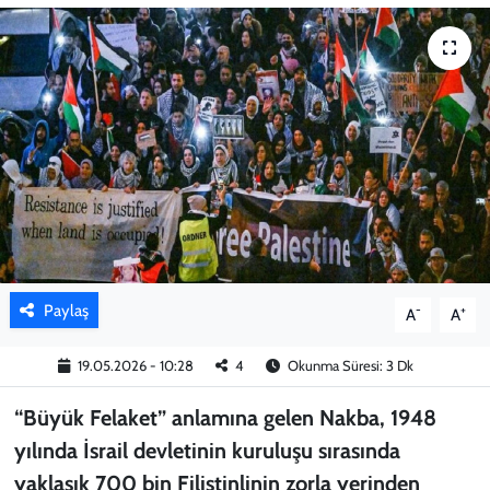
KADIN
YAZARLAR
Paylaş
-
+
A
A
19.05.2026 - 10:28
4
Okunma Süresi: 3 Dk
“Büyük Felaket” anlamına gelen Nakba, 1948
yılında İsrail devletinin kuruluşu sırasında
yaklaşık 700 bin Filistinlinin zorla yerinden