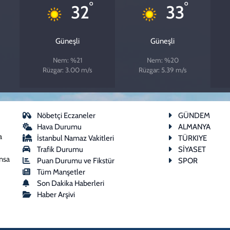
°
°
32
33
Güneşli
Güneşli
Nem: %21
Nem: %20
Rüzgar: 3.00 m/s
Rüzgar: 5.39 m/s
Nöbetçi Eczaneler
GÜNDEM
Hava Durumu
ALMANYA
a
İstanbul Namaz Vakitleri
TÜRKIYE
Trafik Durumu
SİYASET
ansa
Puan Durumu ve Fikstür
SPOR
Tüm Manşetler
Son Dakika Haberleri
Haber Arşivi