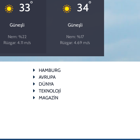
°
°
33
34
Güneşli
Güneşli
Nem: %22
Nem: %17
Rüzgar: 4.11 m/s
Rüzgar: 4.69 m/s
HAMBURG
AVRUPA
DÜNYA
TEKNOLOJİ
MAGAZİN