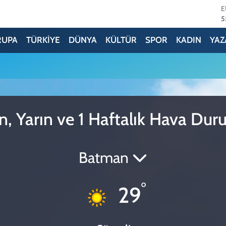
5
S
6
RUPA
TÜRKİYE
DÜNYA
KÜLTÜR
SPOR
KADIN
YAZ
G
6
B
1
B
6
D
, Yarın ve 1 Haftalık Hava Du
4
Batman
°
29