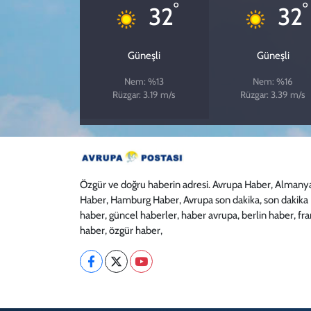
°
°
32
32
Güneşli
Güneşli
Nem: %13
Nem: %16
Rüzgar: 3.19 m/s
Rüzgar: 3.39 m/s
Özgür ve doğru haberin adresi. Avrupa Haber, Almany
Haber, Hamburg Haber, Avrupa son dakika, son dakika
haber, güncel haberler, haber avrupa, berlin haber, fr
haber, özgür haber,