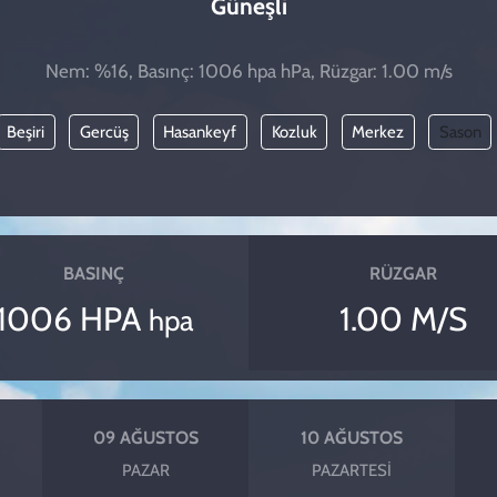
Güneşli
Nem: %16, Basınç: 1006 hpa hPa, Rüzgar: 1.00 m/s
Beşiri
Gercüş
Hasankeyf
Kozluk
Merkez
Sason
BASINÇ
RÜZGAR
1006 HPA
1.00 M/S
hpa
09 AĞUSTOS
10 AĞUSTOS
PAZAR
PAZARTESI