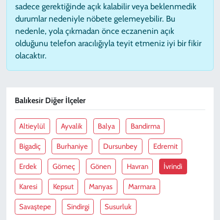
sadece gerektiğinde açık kalabilir veya beklenmedik
durumlar nedeniyle nöbete gelemeyebilir. Bu
nedenle, yola çıkmadan önce eczanenin açık
olduğunu telefon aracılığıyla teyit etmeniz iyi bir fikir
olacaktır.
Balıkesir Diğer İlçeler
Altieylül
Ayvalik
Balya
Bandirma
Bigadiç
Burhaniye
Dursunbey
Edremit
Erdek
Gömeç
Gönen
Havran
İvrindi
Karesi
Kepsut
Manyas
Marmara
Savaştepe
Sindirgi
Susurluk