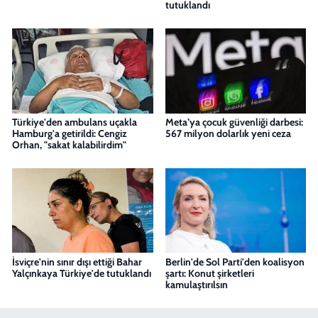
tutuklandı
Türkiye'den ambulans uçakla
Meta’ya çocuk güvenliği darbesi:
Hamburg'a getirildi: Cengiz
567 milyon dolarlık yeni ceza
Orhan, "sakat kalabilirdim"
İsviçre'nin sınır dışı ettiği Bahar
Berlin'de Sol Parti'den koalisyon
Yalçınkaya Türkiye'de tutuklandı
şartı: Konut şirketleri
kamulaştırılsın