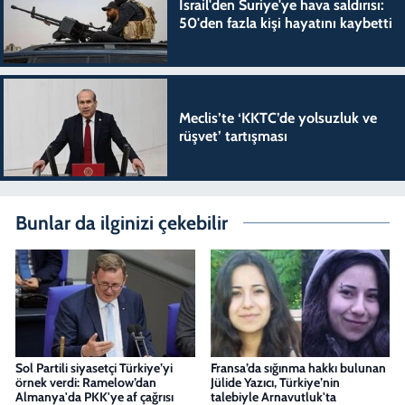
İsrail'den Suriye'ye hava saldırısı:
50'den fazla kişi hayatını kaybetti
Meclis’te ‘KKTC’de yolsuzluk ve
rüşvet’ tartışması
Bunlar da ilginizi çekebilir
Sol Partili siyasetçi Türkiye’yi
Fransa’da sığınma hakkı bulunan
örnek verdi: Ramelow’dan
Jülide Yazıcı, Türkiye’nin
Almanya'da PKK'ye af çağrısı
talebiyle Arnavutluk'ta