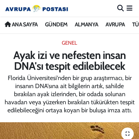
ANA SAYFA
Nöbetçi Eczaneler
ANA SAYFA
GÜNDEM
ALMANYA
AVRUPA
TÜ
GÜNDEM
Hava Durumu
GENEL
Ayak izi ve nefesten insan
ALMANYA
İstanbul Namaz Vakitleri
DNA'sı tespit edilebilecek
AVRUPA
Trafik Durumu
Florida Üniversitesi'nden bir grup araştırmacı, bir
insanın DNA'sına ait bilgilerin artık, sahilde
TÜRKİYE
Avrupa Ligi Puan Durumu ve Fikstür
bırakılan ayak izlerinden, bir odada solunan
havadan veya yüzerken bırakılan tükürükten tespit
DÜNYA
Tüm Manşetler
edilebileceğini ortaya koyan bir buluşa imza attı.
KÜLTÜR
Son Dakika Haberleri
SPOR
Haber Arşivi