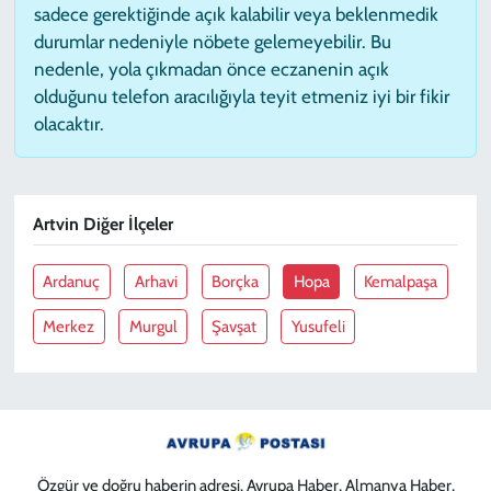
sadece gerektiğinde açık kalabilir veya beklenmedik
durumlar nedeniyle nöbete gelemeyebilir. Bu
nedenle, yola çıkmadan önce eczanenin açık
olduğunu telefon aracılığıyla teyit etmeniz iyi bir fikir
olacaktır.
Artvin Diğer İlçeler
Ardanuç
Arhavi
Borçka
Hopa
Kemalpaşa
Merkez
Murgul
Şavşat
Yusufeli
Özgür ve doğru haberin adresi. Avrupa Haber, Almanya Haber,