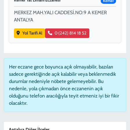
Kemer Yat Limanı Eczanesi
Kemer
MERKEZ MAH.YALI CADDESİ.NO:9 A KEMER
ANTALYA
Yol Tarifi Al
0 (242) 814 18 52
Her eczane gece boyunca açık olmayabilir, bazıları
sadece gerektiğinde açık kalabilir veya beklenmedik
durumlar nedeniyle nöbete gelemeyebilir. Bu
nedenle, yola çıkmadan önce eczanenin açık
olduğunu telefon aracılığıyla teyit etmeniz iyi bir fikir
olacaktır.
Antalya Diğer İlçeler