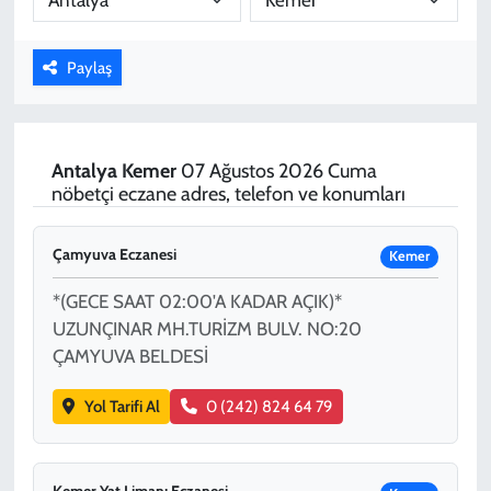
KADIN
Paylaş
YAZARLAR
Antalya
Kemer
07 Ağustos 2026 Cuma
nöbetçi eczane adres, telefon ve konumları
Çamyuva Eczanesi
Kemer
*(GECE SAAT 02:00'A KADAR AÇIK)*
UZUNÇINAR MH.TURİZM BULV. NO:20
ÇAMYUVA BELDESİ
Yol Tarifi Al
0 (242) 824 64 79