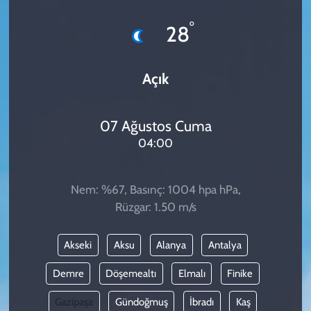
KADIN
°
28
YAZARLAR
Açık
07 Ağustos Cuma
04:00
Nem: %67, Basınç: 1004 hpa hPa,
Rüzgar: 1.50 m/s
Akseki
Aksu
Alanya
Antalya
Demre
Döşemealtı
Elmalı
Finike
Gazipaşa
Gündoğmuş
İbradı
Kaş