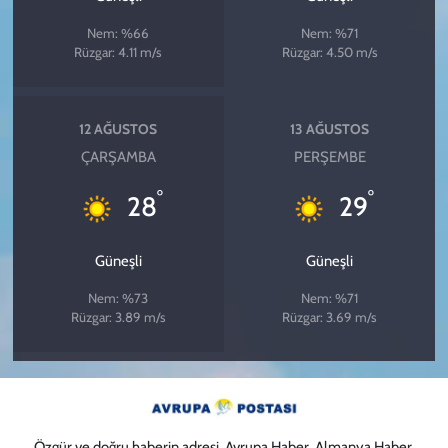
Nem: %66
Nem: %71
Rüzgar: 4.11 m/s
Rüzgar: 4.50 m/s
12 AĞUSTOS
13 AĞUSTOS
ÇARŞAMBA
PERŞEMBE
°
°
28
29
Güneşli
Güneşli
Nem: %73
Nem: %71
Rüzgar: 3.89 m/s
Rüzgar: 3.69 m/s
Özgür ve doğru haberin adresi. Avrupa Haber, Almanya Haber,