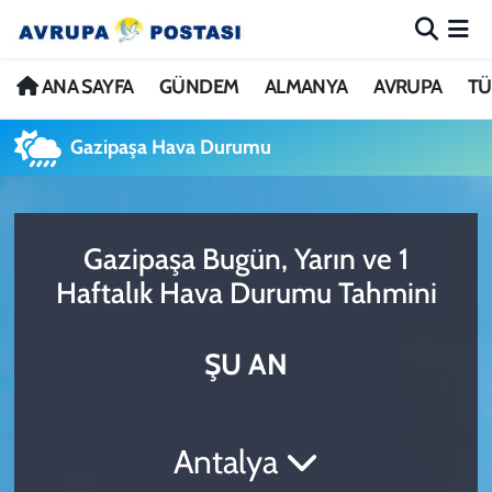
ANA SAYFA
Nöbetçi Eczaneler
ANA SAYFA
GÜNDEM
ALMANYA
AVRUPA
TÜ
GÜNDEM
Hava Durumu
Gazipaşa Hava Durumu
ALMANYA
İstanbul Namaz Vakitleri
Gazipaşa Bugün, Yarın ve 1
AVRUPA
Trafik Durumu
Haftalık Hava Durumu Tahmini
TÜRKİYE
Avrupa Ligi Puan Durumu ve Fikstür
ŞU AN
DÜNYA
Tüm Manşetler
KÜLTÜR
Son Dakika Haberleri
Antalya
SPOR
Haber Arşivi