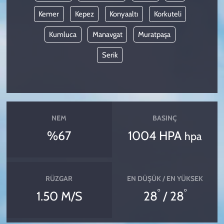
Kemer
Kepez
Konyaaltı
Korkuteli
Kumluca
Manavgat
Muratpaşa
Serik
NEM
BASINÇ
%67
1004 HPA
hpa
RÜZGAR
EN DÜŞÜK / EN YÜKSEK
°
°
1.50 M/S
28
/ 28