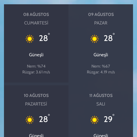
08 AĞUSTOS
09 AĞUSTOS
CUMARTESI
PAZAR
°
°
28
28
Güneşli
Güneşli
Nem: %74
Nem: %67
Rüzgar: 3.61 m/s
Rüzgar: 4.19 m/s
10 AĞUSTOS
11 AĞUSTOS
PAZARTESI
SALI
°
°
28
29
Güneşli
Güneşli