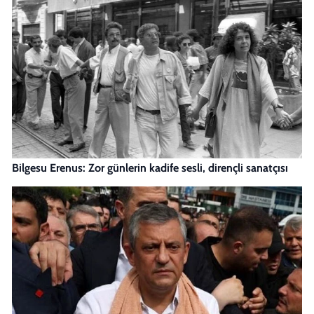
Bilgesu Erenus: Zor günlerin kadife sesli, dirençli sanatçısı