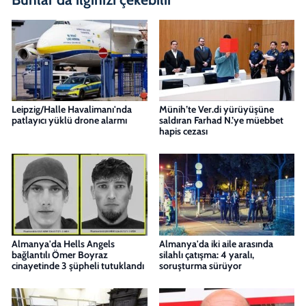
Leipzig/Halle Havalimanı'nda
Münih’te Ver.di yürüyüşüne
patlayıcı yüklü drone alarmı
saldıran Farhad N.’ye müebbet
hapis cezası
Almanya'da Hells Angels
Almanya'da iki aile arasında
bağlantılı Ömer Boyraz
silahlı çatışma: 4 yaralı,
cinayetinde 3 şüpheli tutuklandı
soruşturma sürüyor