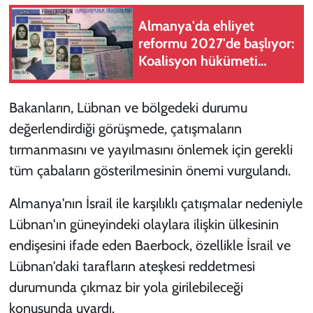
Almanya'da ehliyet
reformu 2027'de başlıyor:
Koalisyon hükümeti
harekete geçti
Bakanların, Lübnan ve bölgedeki durumu
değerlendirdiği görüşmede, çatışmaların
tırmanmasını ve yayılmasını önlemek için gerekli
tüm çabaların gösterilmesinin önemi vurgulandı.
Almanya'nın İsrail ile karşılıklı çatışmalar nedeniyle
Lübnan'ın güneyindeki olaylara ilişkin ülkesinin
endişesini ifade eden Baerbock, özellikle İsrail ve
Lübnan'daki tarafların ateşkesi reddetmesi
durumunda çıkmaz bir yola girilebileceği
konusunda uyardı.