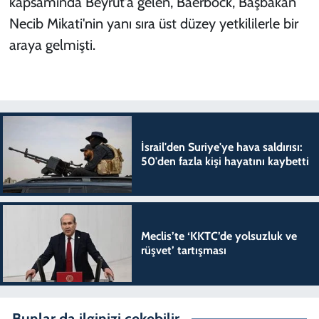
kapsamında Beyrut'a gelen, Baerbock, Başbakan
Necib Mikati'nin yanı sıra üst düzey yetkililerle bir
araya gelmişti.
İsrail'den Suriye'ye hava saldırısı:
50'den fazla kişi hayatını kaybetti
Meclis’te ‘KKTC’de yolsuzluk ve
rüşvet’ tartışması
Bunlar da ilginizi çekebilir