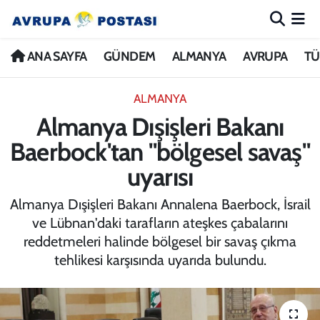
ANA SAYFA
Nöbetçi Eczaneler
ANA SAYFA
GÜNDEM
ALMANYA
AVRUPA
TÜ
GÜNDEM
Hava Durumu
ALMANYA
Almanya Dışişleri Bakanı
ALMANYA
İstanbul Namaz Vakitleri
Baerbock'tan "bölgesel savaş"
AVRUPA
Trafik Durumu
uyarısı
TÜRKİYE
Avrupa Ligi Puan Durumu ve Fikstür
Almanya Dışişleri Bakanı Annalena Baerbock, İsrail
ve Lübnan'daki tarafların ateşkes çabalarını
DÜNYA
Tüm Manşetler
reddetmeleri halinde bölgesel bir savaş çıkma
tehlikesi karşısında uyarıda bulundu.
KÜLTÜR
Son Dakika Haberleri
SPOR
Haber Arşivi