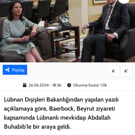
KADIN
YAZARLAR
Paylaş
-
+
A
A
26.06.2024 - 18:36
Okunma Süresi: 1 Dk
Lübnan Dışişleri Bakanlığından yapılan yazılı
açıklamaya göre, Baerbock, Beyrut ziyareti
kapsamında Lübnanlı mevkidaşı Abdallah
Buhabib'le bir araya geldi.