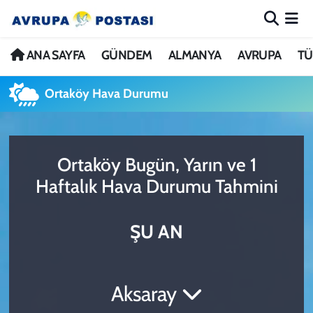
ANA SAYFA
Nöbetçi Eczaneler
ANA SAYFA
GÜNDEM
ALMANYA
AVRUPA
TÜ
GÜNDEM
Hava Durumu
Ortaköy Hava Durumu
ALMANYA
İstanbul Namaz Vakitleri
Ortaköy Bugün, Yarın ve 1
AVRUPA
Trafik Durumu
Haftalık Hava Durumu Tahmini
TÜRKİYE
Avrupa Ligi Puan Durumu ve Fikstür
ŞU AN
DÜNYA
Tüm Manşetler
KÜLTÜR
Son Dakika Haberleri
Aksaray
SPOR
Haber Arşivi