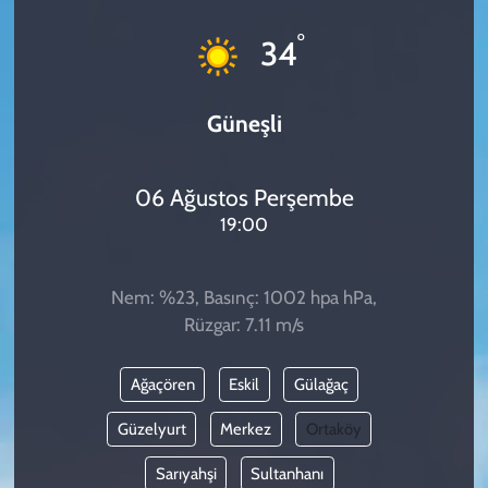
KADIN
°
34
YAZARLAR
Güneşli
06 Ağustos Perşembe
19:00
Nem: %23, Basınç: 1002 hpa hPa,
Rüzgar: 7.11 m/s
Ağaçören
Eskil
Gülağaç
Güzelyurt
Merkez
Ortaköy
Sarıyahşi
Sultanhanı