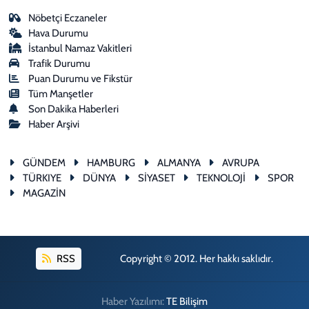
Nöbetçi Eczaneler
Hava Durumu
İstanbul Namaz Vakitleri
Trafik Durumu
Puan Durumu ve Fikstür
Tüm Manşetler
Son Dakika Haberleri
Haber Arşivi
GÜNDEM
HAMBURG
ALMANYA
AVRUPA
TÜRKIYE
DÜNYA
SİYASET
TEKNOLOJİ
SPOR
MAGAZİN
RSS
Copyright © 2012. Her hakkı saklıdır.
Haber Yazılımı:
TE Bilişim