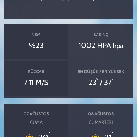
NEM
BASINÇ
%23
1002 HPA
hpa
RÜZGAR
EN DÜŞÜK / EN YÜKSEK
°
°
7.11 M/S
23
/ 37
07 AĞUSTOS
08 AĞUSTOS
CUMA
CUMARTESI
°
°