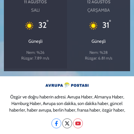
11 AĞUSTOS
12 AĞUSTOS
SALI
ÇARŞAMBA
°
°
32
31
Güneşli
Güneşli
Nem: %26
Nem: %28
Rüzgar: 7.89 m/s
Rüzgar: 6.81 m/s
Özgür ve doğru haberin adresi. Avrupa Haber, Almanya Haber,
Hamburg Haber, Avrupa son dakika, son dakika haber, güncel
haberler, haber avrupa, berlin haber, fransa haber, özgür haber,