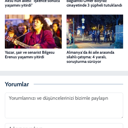
Aksu'nun ailesi: "İşkence sonucu
bağlantılı Ömer Boyraz
yaşamını yitirdi"
cinayetinde 3 şüpheli tutuklandı
Yazar, şair ve senarist Bilgesu
Almanya'da iki aile arasında
Erenus yaşamını yitirdi
silahlı çatışma: 4 yaralı,
soruşturma sürüyor
Yorumlar