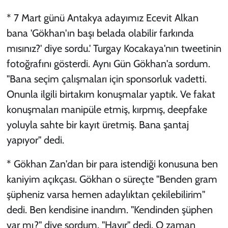
* 7 Mart günü Antakya adayımız Ecevit Alkan
bana 'Gökhan'ın başı belada olabilir farkında
mısınız?' diye sordu.' Turgay Kocakaya'nın tweetinin
fotoğrafını gösterdi. Aynı Gün Gökhan'a sordum.
''Bana seçim çalışmaları için sponsorluk vadetti.
Onunla ilgili birtakım konuşmalar yaptık. Ve fakat
konuşmaları manipüle etmiş, kırpmış, deepfake
yoluyla sahte bir kayıt üretmiş. Bana şantaj
yapıyor'' dedi.
* Gökhan Zan'dan bir para istendiği konusuna ben
kaniyim açıkçası. Gökhan o süreçte ''Benden gram
şüpheniz varsa hemen adaylıktan çekilebilirim''
dedi. Ben kendisine inandım. ''Kendinden şüphen
var mı?'' diye sordum. ''Hayır'' dedi. O zaman