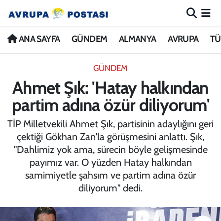
ANA SAYFA
Nöbetçi Eczaneler
ANA SAYFA
GÜNDEM
ALMANYA
AVRUPA
TÜ
GÜNDEM
Hava Durumu
GÜNDEM
Ahmet Şık: 'Hatay halkından
ALMANYA
İstanbul Namaz Vakitleri
partim adına özür diliyorum'
AVRUPA
Trafik Durumu
TİP Milletvekili Ahmet Şık, partisinin adaylığını geri
çektiği Gökhan Zan'la görüşmesini anlattı. Şık,
TÜRKİYE
Avrupa Ligi Puan Durumu ve Fikstür
"Dahlimiz yok ama, sürecin böyle gelişmesinde
payımız var. O yüzden Hatay halkından
DÜNYA
Tüm Manşetler
samimiyetle şahsım ve partim adına özür
diliyorum" dedi.
KÜLTÜR
Son Dakika Haberleri
SPOR
Haber Arşivi