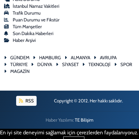
İstanbul Namaz Vakitleri
Trafik Durumu
Puan Durumu ve Fikstür
Tüm Manşetler
Son Dakika Haberleri
Haber Arşivi
GÜNDEM
HAMBURG
ALMANYA
AVRUPA
TÜRKIYE
DÜNYA
SİYASET
TEKNOLOJİ
SPOR
MAGAZİN
RSS
Copyright © 2012. Her hakkı saklıdır.
Haber Yazılımı:
TE Bilişim
En iyi site deneyimi sağlamak için çerezlerden faydalanıyoruz.