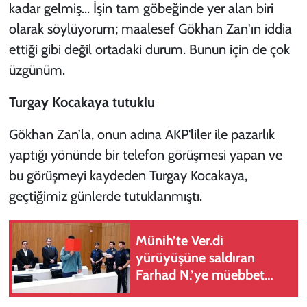
kadar gelmiş... İşin tam göbeğinde yer alan biri
olarak söylüyorum; maalesef Gökhan Zan'ın iddia
ettiği gibi değil ortadaki durum. Bunun için de çok
üzgünüm.
Turgay Kocakaya tutuklu
Gökhan Zan’la, onun adına AKP'liler ile pazarlık
yaptığı yönünde bir telefon görüşmesi yapan ve
bu görüşmeyi kaydeden Turgay Kocakaya,
geçtiğimiz günlerde tutuklanmıştı.
Münih’te Ver.di
yürüyüşüne saldıran
Farhad N.’ye müebbet
hapis cezası