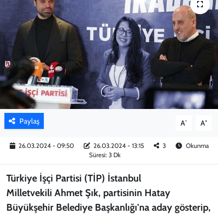
KADIN
YAZARLAR
Paylaş
-
+
A
A
26.03.2024 - 09:50
26.03.2024 - 13:15
3
Okunma
Süresi: 3 Dk
Türkiye İşçi Partisi (TİP) İstanbul
Milletvekili Ahmet Şık, partisinin Hatay
Büyükşehir Belediye Başkanlığı'na aday gösterip,