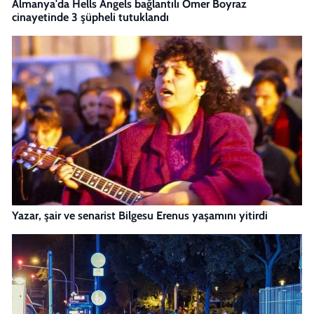
Almanya'da Hells Angels bağlantılı Ömer Boyraz
cinayetinde 3 şüpheli tutuklandı
Yazar, şair ve senarist Bilgesu Erenus yaşamını yitirdi