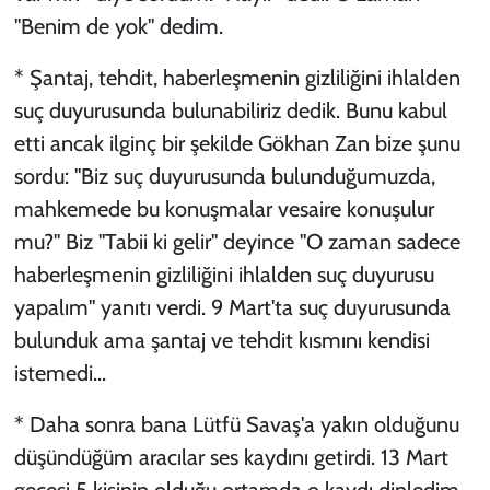
''Benim de yok'' dedim.
* Şantaj, tehdit, haberleşmenin gizliliğini ihlalden
suç duyurusunda bulunabiliriz dedik. Bunu kabul
etti ancak ilginç bir şekilde Gökhan Zan bize şunu
sordu: "Biz suç duyurusunda bulunduğumuzda,
mahkemede bu konuşmalar vesaire konuşulur
mu?" Biz "Tabii ki gelir" deyince "O zaman sadece
haberleşmenin gizliliğini ihlalden suç duyurusu
yapalım" yanıtı verdi. 9 Mart'ta suç duyurusunda
bulunduk ama şantaj ve tehdit kısmını kendisi
istemedi...
* Daha sonra bana Lütfü Savaş'a yakın olduğunu
düşündüğüm aracılar ses kaydını getirdi. 13 Mart
gecesi 5 kişinin olduğu ortamda o kaydı dinledim.