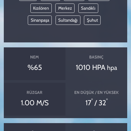
Kızılören
Merkez
Sandıklı
Sinanpaşa
Sultandağı
Şuhut
NEM
BASINÇ
%65
1010 HPA
hpa
RÜZGAR
EN DÜŞÜK / EN YÜKSEK
°
°
1.00 M/S
17
/ 32