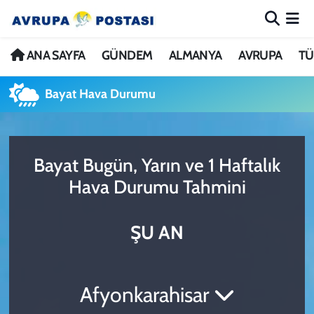
ANA SAYFA
Nöbetçi Eczaneler
ANA SAYFA
GÜNDEM
ALMANYA
AVRUPA
TÜ
GÜNDEM
Hava Durumu
Bayat Hava Durumu
ALMANYA
İstanbul Namaz Vakitleri
Bayat Bugün, Yarın ve 1 Haftalık
AVRUPA
Trafik Durumu
Hava Durumu Tahmini
TÜRKİYE
Avrupa Ligi Puan Durumu ve Fikstür
ŞU AN
DÜNYA
Tüm Manşetler
KÜLTÜR
Son Dakika Haberleri
Afyonkarahisar
SPOR
Haber Arşivi