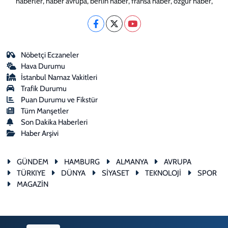
haberler, haber avrupa, berlin haber, fransa haber, özgür haber,
Nöbetçi Eczaneler
Hava Durumu
İstanbul Namaz Vakitleri
Trafik Durumu
Puan Durumu ve Fikstür
Tüm Manşetler
Son Dakika Haberleri
Haber Arşivi
GÜNDEM
HAMBURG
ALMANYA
AVRUPA
TÜRKIYE
DÜNYA
SİYASET
TEKNOLOJİ
SPOR
MAGAZİN