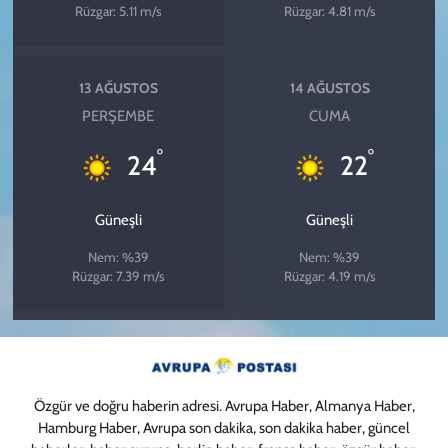
Rüzgar: 5.11 m/s
Rüzgar: 4.81 m/s
13 AĞUSTOS
14 AĞUSTOS
PERŞEMBE
CUMA
°
°
24
22
Güneşli
Güneşli
Nem: %39
Nem: %39
Rüzgar: 7.39 m/s
Rüzgar: 4.19 m/s
Özgür ve doğru haberin adresi. Avrupa Haber, Almanya Haber,
Hamburg Haber, Avrupa son dakika, son dakika haber, güncel