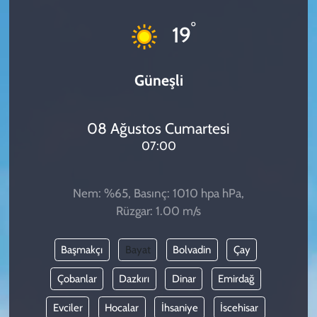
KADIN
°
19
YAZARLAR
Güneşli
08 Ağustos Cumartesi
07:00
Nem: %65, Basınç: 1010 hpa hPa,
Rüzgar: 1.00 m/s
Başmakçı
Bayat
Bolvadin
Çay
Çobanlar
Dazkırı
Dinar
Emirdağ
Evciler
Hocalar
İhsaniye
İscehisar