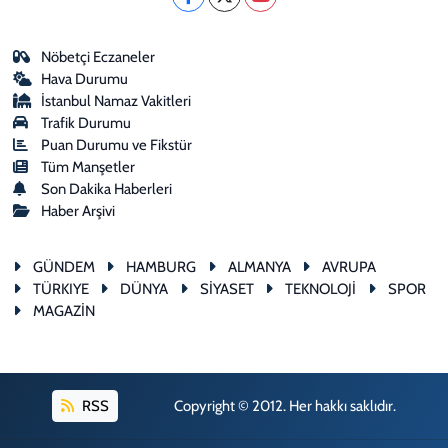
Nöbetçi Eczaneler
Hava Durumu
İstanbul Namaz Vakitleri
Trafik Durumu
Puan Durumu ve Fikstür
Tüm Manşetler
Son Dakika Haberleri
Haber Arşivi
GÜNDEM
HAMBURG
ALMANYA
AVRUPA
TÜRKIYE
DÜNYA
SİYASET
TEKNOLOJİ
SPOR
MAGAZİN
RSS
Copyright © 2012. Her hakkı saklıdır.