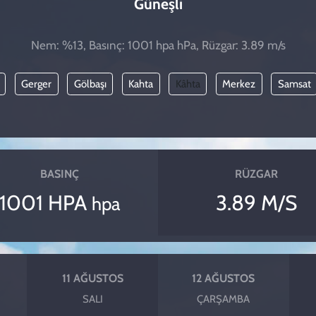
Güneşli
Nem: %13, Basınç: 1001 hpa hPa, Rüzgar: 3.89 m/s
Gerger
Gölbaşı
Kahta
Kâhta
Merkez
Samsat
BASINÇ
RÜZGAR
1001 HPA
3.89 M/S
hpa
11 AĞUSTOS
12 AĞUSTOS
SALI
ÇARŞAMBA