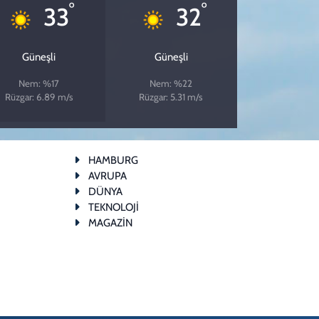
°
°
33
32
Güneşli
Güneşli
Nem: %17
Nem: %22
Rüzgar: 6.89 m/s
Rüzgar: 5.31 m/s
HAMBURG
AVRUPA
DÜNYA
TEKNOLOJİ
MAGAZİN