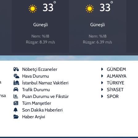
°
°
33
33
Güneşli
Güneşli
Nem: %18
Nem: %18
Rüzgar: 8.39 m/s
Rüzgar: 6.39 m/s
Nöbetçi Eczaneler
GÜNDEM
Hava Durumu
ALMANYA
a
İstanbul Namaz Vakitleri
TÜRKIYE
Trafik Durumu
SİYASET
ansa
Puan Durumu ve Fikstür
SPOR
Tüm Manşetler
Son Dakika Haberleri
Haber Arşivi