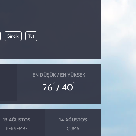
Sincik
Tut
EN DÜŞÜK / EN YÜKSEK
°
°
26
/ 40
13 AĞUSTOS
14 AĞUSTOS
PERŞEMBE
CUMA