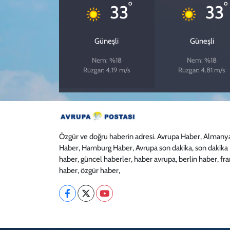
°
°
33
33
Güneşli
Güneşli
Nem: %18
Nem: %18
Rüzgar: 4.19 m/s
Rüzgar: 4.81 m/s
Özgür ve doğru haberin adresi. Avrupa Haber, Almany
Haber, Hamburg Haber, Avrupa son dakika, son dakika
haber, güncel haberler, haber avrupa, berlin haber, fr
haber, özgür haber,