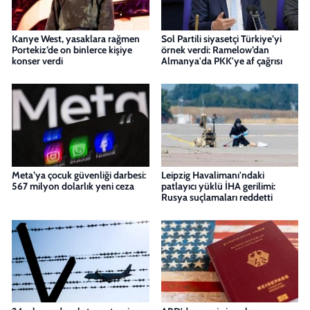
Kanye West, yasaklara rağmen
Sol Partili siyasetçi Türkiye’yi
Portekiz’de on binlerce kişiye
örnek verdi: Ramelow’dan
konser verdi
Almanya'da PKK'ye af çağrısı
Meta’ya çocuk güvenliği darbesi:
Leipzig Havalimanı'ndaki
567 milyon dolarlık yeni ceza
patlayıcı yüklü İHA gerilimi:
Rusya suçlamaları reddetti