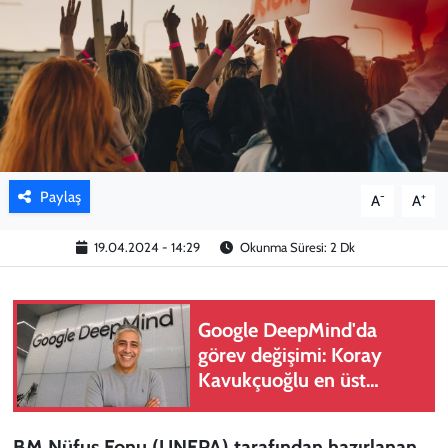
KADIN
YAZARLAR
Paylaş
-
+
A
A
19.04.2024 - 14:29
Okunma Süresi: 2 Dk
Google DeepMind'da
görev değişimi: Koray
Kavukçuoğlu en üst
yönetime getirildi
BM Nüfus Fonu (UNFPA) tarafından hazırlanan