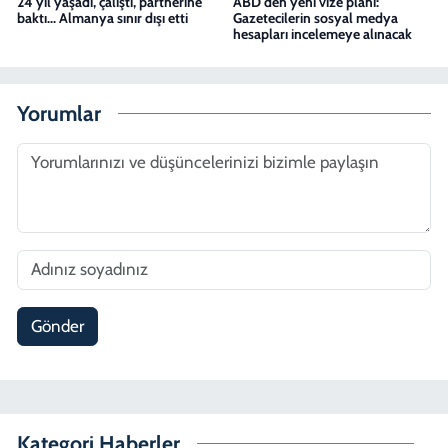
24 yıl yaşadı, çalıştı, partnerine
ABD'den yeni vize planı:
baktı... Almanya sınır dışı etti
Gazetecilerin sosyal medya
hesapları incelemeye alınacak
Yorumlar
Gönder
Kategori Haberler