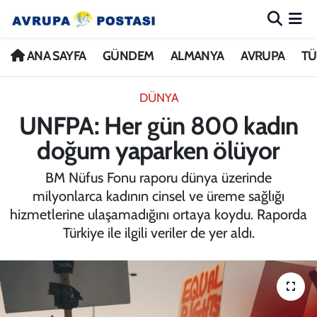
ANA SAYFA
Nöbetçi Eczaneler
ANA SAYFA
GÜNDEM
ALMANYA
AVRUPA
TÜ
GÜNDEM
Hava Durumu
DÜNYA
UNFPA: Her gün 800 kadın
ALMANYA
İstanbul Namaz Vakitleri
doğum yaparken ölüyor
AVRUPA
Trafik Durumu
BM Nüfus Fonu raporu dünya üzerinde
milyonlarca kadının cinsel ve üreme sağlığı
TÜRKİYE
Avrupa Ligi Puan Durumu ve Fikstür
hizmetlerine ulaşamadığını ortaya koydu. Raporda
Türkiye ile ilgili veriler de yer aldı.
DÜNYA
Tüm Manşetler
KÜLTÜR
Son Dakika Haberleri
SPOR
Haber Arşivi