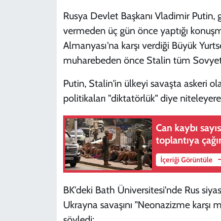
Rusya Devlet Başkanı Vladimir Putin, 
vermeden üç gün önce yaptığı konuşmad
Almanyası'na karşı verdiği Büyük Yurt
muharebeden önce Stalin tüm Sovyet ülk
Putin, Stalin'in ülkeyi savaşta askeri ol
politikaları "diktatörlük" diye niteleyere
Can kaybı sayıs
toplantıya çağı
İçeriği Görüntüle
BK'deki Bath Üniversitesi'nde Rus siyas
Ukrayna savaşını "Neonazizme karşı müc
söyledi: