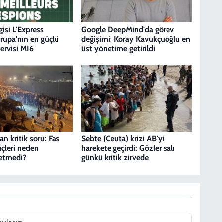
gisi L'Express
Google DeepMind'da görev
vrupa'nın en güçlü
değişimi: Koray Kavukçuoğlu en
servisi MI6
üst yönetime getirildi
n kritik soru: Fas
Sebte (Ceuta) krizi AB'yi
üçleri neden
harekete geçirdi: Gözler salı
etmedi?
günkü kritik zirvede