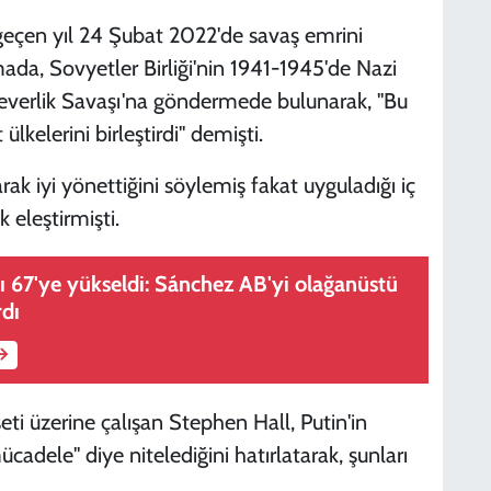
geçen yıl 24 Şubat 2022'de savaş emrini
a, Sovyetler Birliği'nin 1941-1945'de Nazi
severlik Savaşı'na göndermede bulunarak, "Bu
elerini birleştirdi" demişti.
arak iyi yönettiğini söylemiş fakat uyguladığı iç
k eleştirmişti.
ı 67'ye yükseldi: Sánchez AB'yi olağanüstü
rdı
eti üzerine çalışan Stephen Hall, Putin'in
adele" diye nitelediğini hatırlatarak, şunları