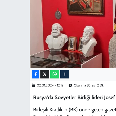
KADIN
YAZARLAR
02.01.2024 - 12:12
Okunma Süresi: 2 Dk
Rusya'da Sovyetler Birliği lideri Jose
Birleşik Krallık'ın (BK) önde gelen gaze