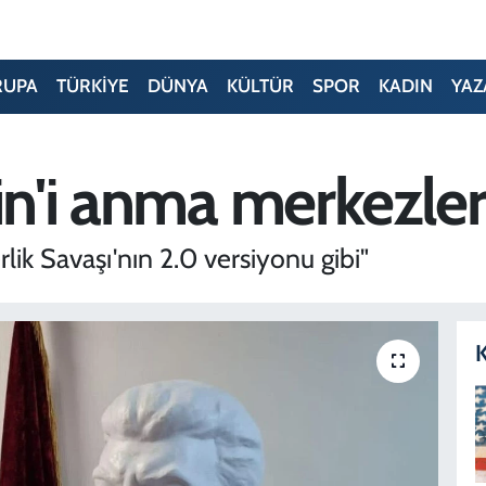
RUPA
TÜRKİYE
DÜNYA
KÜLTÜR
SPOR
KADIN
YAZ
in'i anma merkezleri'
lik Savaşı'nın 2.0 versiyonu gibi"
K