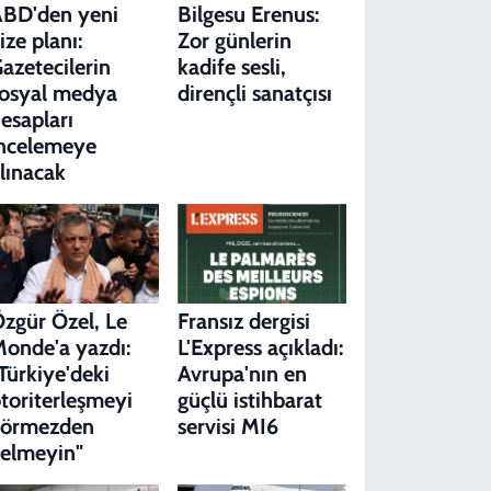
BD'den yeni
Bilgesu Erenus:
ize planı:
Zor günlerin
azetecilerin
kadife sesli,
osyal medya
dirençli sanatçısı
esapları
ncelemeye
lınacak
zgür Özel, Le
Fransız dergisi
onde'a yazdı:
L'Express açıkladı:
Türkiye'deki
Avrupa'nın en
toriterleşmeyi
güçlü istihbarat
görmezden
servisi MI6
elmeyin"