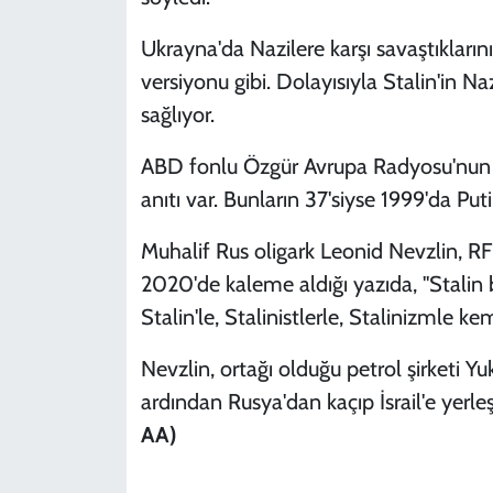
Ukrayna'da Nazilere karşı savaştıkların
versiyonu gibi. Dolayısıyla Stalin'in N
sağlıyor.
ABD fonlu Özgür Avrupa Radyosu'nun (
anıtı var. Bunların 37'siyse 1999'da Put
Muhalif Rus oligark Leonid Nevzlin, RFE
2020'de kaleme aldığı yazıda, "Stalin b
Stalin'le, Stalinistlerle, Stalinizmle kemi
Nevzlin, ortağı olduğu petrol şirketi 
ardından Rusya'dan kaçıp İsrail'e yerle
AA)