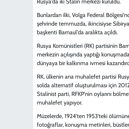
Rusya'da iki Stalin merkezi kuruldu.
Bunlardan ilki, Volga Federal Bölgesi'
şehrinde temmuzda, ikincisiyse Sibirya
başkenti Barnaul'da aralıkta açıldı.
Rusya Komünistleri (RK) partisinin Bar
merkezin açılışında yaptığı konuşmada, 
dünyaya bir kalkınma ivmesi kazandırd
RK, ülkenin ana muhalefet partisi Rus
solda alternatif oluşturulması için 201
Stalinist parti, RFKP'nin oylarını bölme
muhalefet yapıyor.
Müzelerde, 1924'ten 1953'teki ölümüne k
fotoğraflar, konuşma metinleri, büstler 