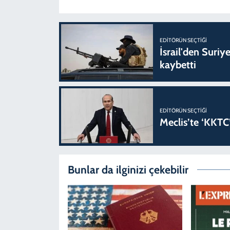
EDITÖRÜN SEÇTIĞI
İsrail'den Suriye
kaybetti
EDITÖRÜN SEÇTIĞI
Meclis’te ‘KKTC’
Bunlar da ilginizi çekebilir