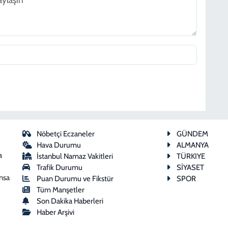
Nöbetçi Eczaneler
GÜNDEM
Hava Durumu
ALMANYA
a
İstanbul Namaz Vakitleri
TÜRKIYE
Trafik Durumu
SİYASET
ansa
Puan Durumu ve Fikstür
SPOR
Tüm Manşetler
Son Dakika Haberleri
Haber Arşivi