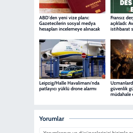
ABD'den yeni vize planı:
Fransız der
Gazetecilerin sosyal medya
açıkladı: A
hesapları incelemeye alınacak
istihbarat 
Leipzig/Halle Havalimanı'nda
Uzmanlarda
patlayıcı yüklü drone alarmı
güvenlik g
müdahale 
Yorumlar