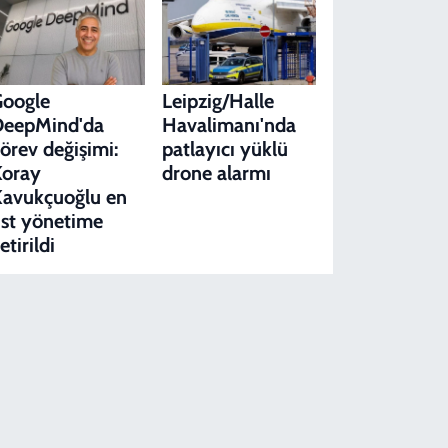
Google
Leipzig/Halle
DeepMind'da
Havalimanı'nda
örev değişimi:
patlayıcı yüklü
Koray
drone alarmı
avukçuoğlu en
st yönetime
etirildi