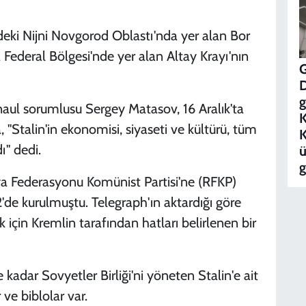
ndeki Nijni Novgorod Oblastı'nda yer alan Bor
 Federal Bölgesi'nde yer alan Altay Krayı'nın
g
naul sorumlusu Sergey Matasov, 16 Aralık'ta
"Stalin'in ekonomisi, siyaseti ve kültürü, tüm
K
ı" dedi.
ü
g
ya Federasyonu Komünist Partisi'ne (RFKP)
2'de kurulmuştu. Telegraph'ın aktardığı göre
k için Kremlin tarafından hatları belirlenen bir
adar Sovyetler Birliği'ni yöneten Stalin'e ait
ve biblolar var.