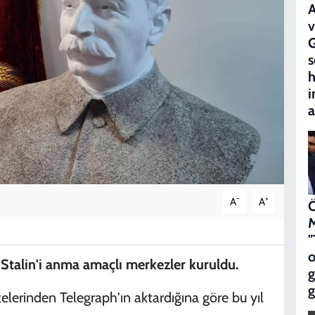
A
v
G
s
h
i
a
-
+
A
A
Ö
M
"
o
f Stalin'i anma amaçlı merkezler kuruldu.
g
telerinden Telegraph'ın aktardığına göre bu yıl