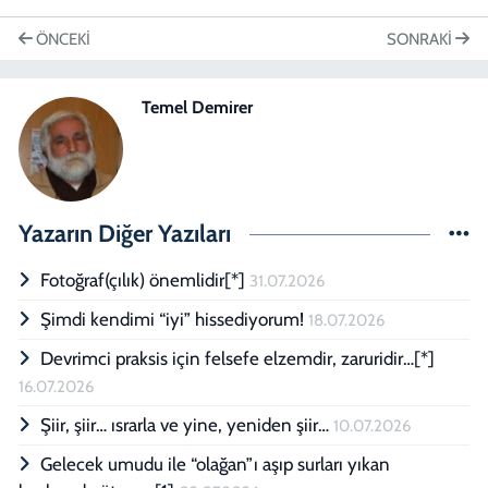
ÖNCEKI
SONRAKI
Temel Demirer
Yazarın Diğer Yazıları
Fotoğraf(çılık) önemlidir[*]
31.07.2026
Şimdi kendimi “iyi” hissediyorum!
18.07.2026
Devrimci praksis için felsefe elzemdir, zaruridir…[*]
16.07.2026
Şiir, şiir… ısrarla ve yine, yeniden şiir…
10.07.2026
Gelecek umudu ile “olağan”ı aşıp surları yıkan