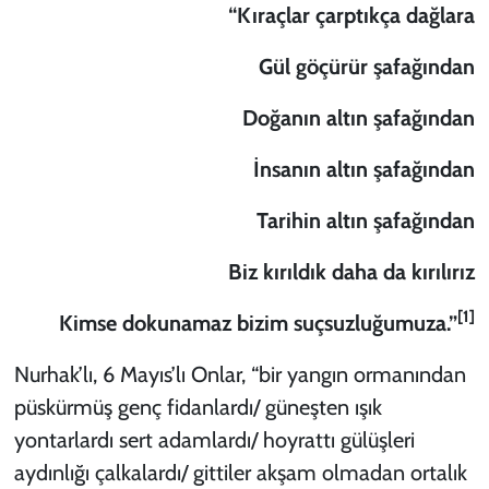
“Kıraçlar çarptıkça dağlara
KADIN
Gül göçürür şafağından
YAZARLAR
Doğanın altın şafağından
İnsanın altın şafağından
Tarihin altın şafağından
Biz kırıldık daha da kırılırız
[1]
Kimse dokunamaz bizim suçsuzluğumuza.”
Nurhak’lı, 6 Mayıs’lı Onlar, “bir yangın ormanından
püskürmüş genç fidanlardı/ güneşten ışık
yontarlardı sert adamlardı/ hoyrattı gülüşleri
aydınlığı çalkalardı/ gittiler akşam olmadan ortalık