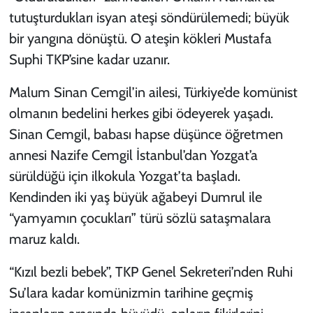
tutuşturdukları isyan ateşi söndürülemedi; büyük
bir yangına dönüştü. O ateşin kökleri Mustafa
Suphi TKP’sine kadar uzanır.
Malum Sinan Cemgil’in ailesi, Türkiye’de komünist
olmanın bedelini herkes gibi ödeyerek yaşadı.
Sinan Cemgil, babası hapse düşünce öğretmen
annesi Nazife Cemgil İstanbul’dan Yozgat’a
sürüldüğü için ilkokula Yozgat’ta başladı.
Kendinden iki yaş büyük ağabeyi Dumrul ile
“yamyamın çocukları” türü sözlü sataşmalara
maruz kaldı.
“Kızıl bezli bebek”, TKP Genel Sekreteri’nden Ruhi
Su’lara kadar komünizmin tarihine geçmiş