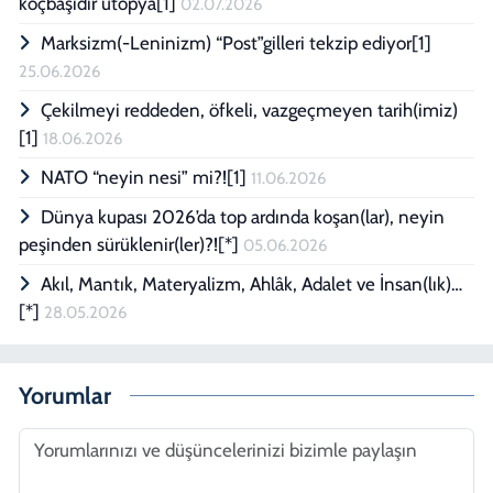
koçbaşıdır ütopya[1]
02.07.2026
Marksizm(-Leninizm) “Post”gilleri tekzip ediyor[1]
25.06.2026
Çekilmeyi reddeden, öfkeli, vazgeçmeyen tarih(imiz)
[1]
18.06.2026
NATO “neyin nesi” mi?![1]
11.06.2026
Dünya kupası 2026’da top ardında koşan(lar), neyin
peşinden sürüklenir(ler)?![*]
05.06.2026
Akıl, Mantık, Materyalizm, Ahlâk, Adalet ve İnsan(lık)…
[*]
28.05.2026
Yorumlar