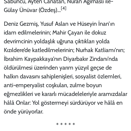
Sabuncu, Ayten Canatan, Nuran Ağırnaslı ile-
[4]
Gülay Ünüvar (Özdeş)…
Deniz Gezmiş, Yusuf Aslan ve Hüseyin İnan’ın
idam edilmelerinin; Mahir Çayan ile dokuz
devrimcinin yoldaşlık uğruna çıktıkları yolda
Kızıldere’de katledilmelerinin; Nurhak Katliamı’nın;
İbrahim Kaypakkaya’nın Diyarbakır Zindanı’nda
öldürülmesi üzerinden yarım yüzyıl geçse de
halkın davasını sahiplenişleri, sosyalist özlemleri,
anti-emperyalist coşkuları, zulme boyun
eğmezlikleri ve kararlı mücadeleleriyle aramızdalar
hâlâ Onlar: Yol göstermeyi sürdürüyor ve hâlâ en
önde yürüyorlar.
* * * * *