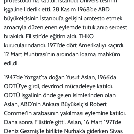
protestolarına katıldı, İstanbul Üniversitesi’nin
işgaline liderlik etti. 28 Kasım 1968’de ABD
büyükelçisinin İstanbul’a gelişini protesto etmek
amacıyla düzenlenen eylemde tutuklanıp serbest
bırakıldı. Filistin’de eğitim aldı. THKO
kurucularındandı. 1971’de dört Amerikalıyı kaçırdı.
12 Mart Muhtırası’nın ardından idama mahkûm
edildi.
1947’de Yozgat’ta doğan Yusuf Aslan, 1966’da
ODTÜ’ye girdi, devrimci mücadeleye katıldı.
ODTÜ işgalinin önde gelen isimlerinden olan
Aslan, ABD’nin Ankara Büyükelçisi Robert
Commer’in arabasının yakılması eylemine katıldı.
Daha sonra Filistin’e gitti. Aslan, 16 Mart 1971’de
Deniz Gezmiş’le birlikte Nurhak’a giderken Sivas