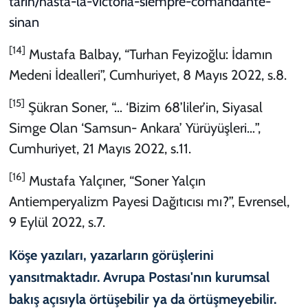
tarih/hasta-la-victoria-siempre-comandante-
sinan
[14]
Mustafa Balbay, “Turhan Feyizoğlu: İdamın
Medeni İdealleri”, Cumhuriyet, 8 Mayıs 2022, s.8.
[15]
Şükran Soner, “… ‘Bizim 68’liler’in, Siyasal
Simge Olan ‘Samsun- Ankara’ Yürüyüşleri…”,
Cumhuriyet, 21 Mayıs 2022, s.11.
[16]
Mustafa Yalçıner, “Soner Yalçın
Antiemperyalizm Payesi Dağıtıcısı mı?”, Evrensel,
9 Eylül 2022, s.7.