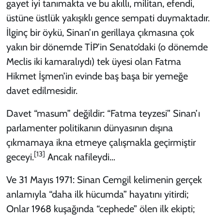
gayet iyi tanımakta ve bu akıllı, militan, efendi,
üstüne üstlük yakışıklı gence sempati duymaktadır.
İlginç bir öykü, Sinan’ın gerillaya çıkmasına çok
yakın bir dönemde TİP’in Senato’daki (o dönemde
Meclis iki kamaralıydı) tek üyesi olan Fatma
Hikmet İşmen’in evinde baş başa bir yemeğe
davet edilmesidir.
Davet “masum” değildir: “Fatma teyzesi” Sinan’ı
parlamenter politikanın dünyasının dışına
çıkmamaya ikna etmeye çalışmakla geçirmiştir
[13]
geceyi.
Ancak nafileydi…
Ve 31 Mayıs 1971: Sinan Cemgil kelimenin gerçek
anlamıyla “daha ilk hücumda” hayatını yitirdi;
Onlar 1968 kuşağında “cephede” ölen ilk ekipti;