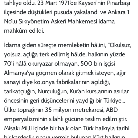
tahliye oldu. 23 Mart 1971’de Kayseri’nin Pınarbaşı
ilçesinde düştükleri pusuda yakalandı ve Ankara 1
No’lu Sıkıyönetim Askerî Mahkemesi idama
mahkûm edildi.
İdama giden süreçte memleketin hâlini, “Okulsuz,
yolsuz, açlığa terk edilmiş hâlde, halkının yüzde
70’i hâlâ okuryazar olmayan, 500 bin işçisi
Almanya’ya göçmen olarak gitmek isteyen, ağır
sanayi diye kolonya fabrikalarının açıldığı,
tarikatçılığın, Nurculuğun, Kur’an kurslarının asırlar
öncesinin geri düşüncelerini yaydığı bir Türkiye…
Ülke toprağının 35 milyon metrekaresi, ABD
emperyalizminin silahlı gücüne teslim edilmiştir.
Misakı Milli içinde bir halk olan Türk halkıyla tarihi
bir kardeşlik sınavı vermiş bulunan Kürt halkının