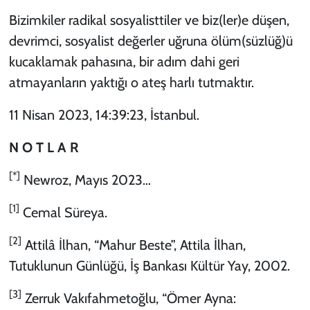
Bizimkiler radikal sosyalisttiler ve biz(ler)e düşen,
devrimci, sosyalist değerler uğruna ölüm(süzlüğ)ü
kucaklamak pahasına, bir adım dahi geri
atmayanların yaktığı o ateş harlı tutmaktır.
11 Nisan 2023, 14:39:23, İstanbul.
N O T L A R
[*]
Newroz, Mayıs 2023…
[1]
Cemal Süreya.
[2]
Attilâ İlhan, “Mahur Beste”, Attila İlhan,
Tutuklunun Günlüğü, İş Bankası Kültür Yay, 2002.
[3]
Zerruk Vakıfahmetoğlu, “Ömer Ayna: