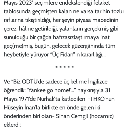
Mayıs 2023’ seçimlere endekslendiği felaket
tablosunda geçmişten kalan ne varsa tarihin tozlu
raflarına tıkıştırıldığı, her şeyin piyasa mabedinin
çerezi hâline getirildiği, yalanların gerçekmiş gibi
sunulduğu bir çağda hafızasızlaştırmaya inat
geç(me)miş, bugün, gelecek güzergâhında tüm
heybetiyle yürüyor “Üç Fidan”ın kararlılığı…
* * * * *
Ve “Biz ODTÜ’de sadece üç kelime İngilizce
öğrendik: ‘Yankee go home!’…” haykırışıyla 31
Mayıs 1971’de Nurhak’ta katledilen -THKO’nun
Hüseyin İnan’la birlikte en önde gelen iki
önderinden biri olan- Sinan Cemgil (hocamız)
eklerdi: