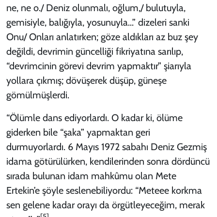
ne, ne o./ Deniz olunmalı, oğlum,/ bulutuyla,
gemisiyle, balığıyla, yosunuyla...” dizeleri sanki
Onu/ Onları anlatırken; göze aldıkları az buz şey
değildi, devrimin güncelliği fikriyatına sarılıp,
“devrimcinin görevi devrim yapmaktır” şiarıyla
yollara çıkmış; dövüşerek düşüp, güneşe
gömülmüşlerdi.
“Ölümle dans ediyorlardı. O kadar ki, ölüme
giderken bile “şaka” yapmaktan geri
durmuyorlardı. 6 Mayıs 1972 sabahı Deniz Gezmiş
idama götürülürken, kendilerinden sonra dördüncü
sırada bulunan idam mahkûmu olan Mete
Ertekin’e şöyle seslenebiliyordu: “Meteee korkma
sen gelene kadar orayı da örgütleyeceğim, merak
[5]