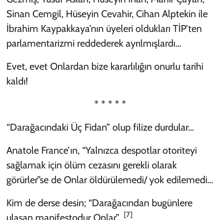
Sinan Cemgil, Hüseyin Cevahir, Cihan Alptekin ile
İbrahim Kaypakkaya’nın üyeleri oldukları TİP’ten
parlamentarizmi reddederek ayrılmışlardı…
Evet, evet Onlardan bize kararlılığın onurlu tarihi
kaldı!
* * * * *
“Darağacındaki Üç Fidan” olup filize durdular…
Anatole France’ın, “Yalnızca despotlar otoriteyi
sağlamak için ölüm cezasını gerekli olarak
görürler”se de Onlar öldürülemedi/ yok edilemedi…
Kim de derse desin; “Darağacından bugünlere
[7]
ulaşan manifestodur Onlar”…