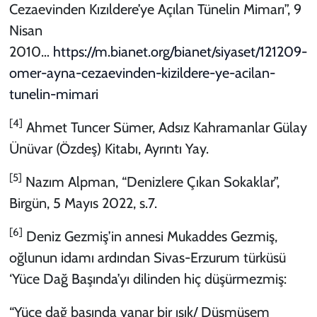
Cezaevinden Kızıldere’ye Açılan Tünelin Mimarı”, 9
Nisan
2010…
https://m.bianet.org/bianet/siyaset/121209-
omer-ayna-cezaevinden-kizildere-ye-acilan-
tunelin-mimari
[4]
Ahmet Tuncer Sümer, Adsız Kahramanlar Gülay
Ünüvar (Özdeş) Kitabı, Ayrıntı Yay.
[5]
Nazım Alpman, “Denizlere Çıkan Sokaklar”,
Birgün, 5 Mayıs 2022, s.7.
[6]
Deniz Gezmiş’in annesi Mukaddes Gezmiş,
oğlunun idamı ardından Sivas-Erzurum türküsü
‘Yüce Dağ Başında’yı dilinden hiç düşürmezmiş:
“Yüce dağ başında yanar bir ışık/ Düşmüşem