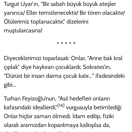
Turgut Uyar’ın, “Bir sabah büyük büyük ateşler
yanınca/ Eller temizlenecektir/ Bir tören olacaktır/
Ölülerimiz toplanacaktır,” dizelerini
muştularcasına!
* * * * *
Diyeceklerimizi toparlasak: Onlar, “Anne bak kral
çıplak” diye haykıran çocuklardı; Sokrates’in,
“Dürüst bir insan daima çocuk kalır…” ifadesindeki
gibi…
Turhan Feyizoğlu’nun, “Asıl hedefleri onların
[14]
kafasındaki ideallerdi,”
vurgusuyla betimlediği
Onlar hiçbir zaman ölmedi. İdam edilip, fiziki
olarak aramızdan koparılmaya kalkışılsa da,