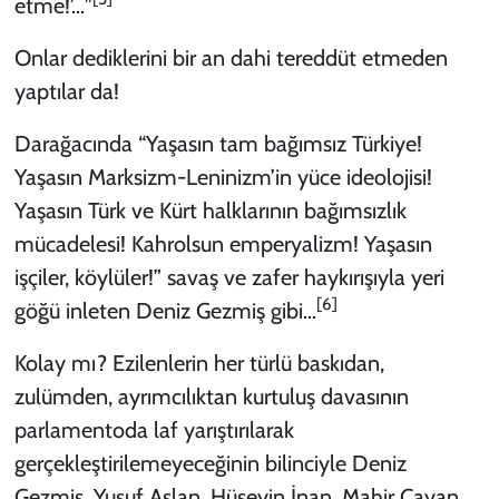
etme!’…”
Onlar dediklerini bir an dahi tereddüt etmeden
yaptılar da!
Darağacında “Yaşasın tam bağımsız Türkiye!
Yaşasın Marksizm-Leninizm’in yüce ideolojisi!
Yaşasın Türk ve Kürt halklarının bağımsızlık
mücadelesi! Kahrolsun emperyalizm! Yaşasın
işçiler, köylüler!” savaş ve zafer haykırışıyla yeri
[6]
göğü inleten Deniz Gezmiş gibi…
Kolay mı? Ezilenlerin her türlü baskıdan,
zulümden, ayrımcılıktan kurtuluş davasının
parlamentoda laf yarıştırılarak
gerçekleştirilemeyeceğinin bilinciyle Deniz
Gezmiş, Yusuf Aslan, Hüseyin İnan, Mahir Çayan,