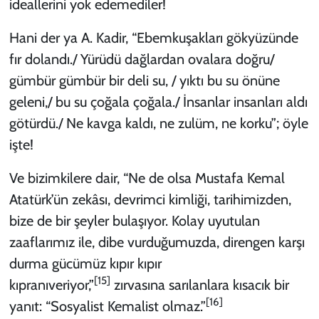
ideallerini yok edemediler!
Hani der ya A. Kadir, “Ebemkuşakları gökyüzünde
fır dolandı./ Yürüdü dağlardan ovalara doğru/
gümbür gümbür bir deli su, / yıktı bu su önüne
geleni,/ bu su çoğala çoğala./ İnsanlar insanları aldı
götürdü./ Ne kavga kaldı, ne zulüm, ne korku”; öyle
işte!
Ve bizimkilere dair, “Ne de olsa Mustafa Kemal
Atatürk’ün zekâsı, devrimci kimliği, tarihimizden,
bize de bir şeyler bulaşıyor. Kolay uyutulan
zaaflarımız ile, dibe vurduğumuzda, direngen karşı
durma gücümüz kıpır kıpır
[15]
kıpranıveriyor,”
zırvasına sarılanlara kısacık bir
[16]
yanıt: “Sosyalist Kemalist olmaz.”