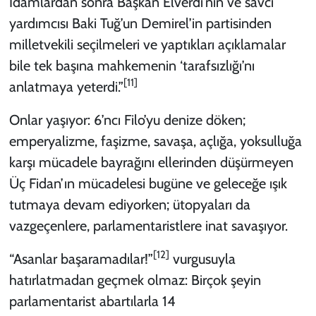
İdamlardan sonra Başkan Elverdi’nin ve savcı
yardımcısı Baki Tuğ’un Demirel’in partisinden
milletvekili seçilmeleri ve yaptıkları açıklamalar
bile tek başına mahkemenin ‘tarafsızlığı’nı
[11]
anlatmaya yeterdi.”
Onlar yaşıyor: 6’ncı Filo’yu denize döken;
emperyalizme, faşizme, savaşa, açlığa, yoksulluğa
karşı mücadele bayrağını ellerinden düşürmeyen
Üç Fidan’ın mücadelesi bugüne ve geleceğe ışık
tutmaya devam ediyorken; ütopyaları da
vazgeçenlere, parlamentaristlere inat savaşıyor.
[12]
“Asanlar başaramadılar!”
vurgusuyla
hatırlatmadan geçmek olmaz: Birçok şeyin
parlamentarist abartılarla 14