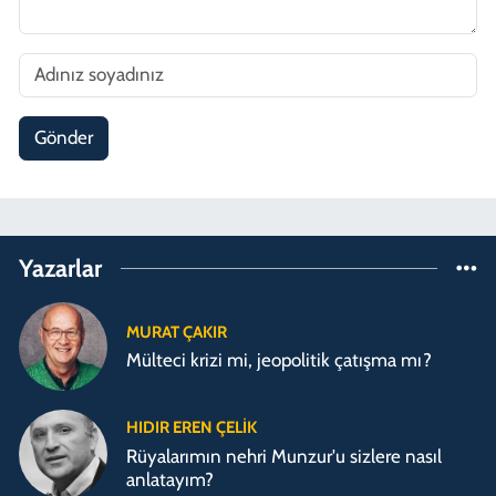
Gönder
Yazarlar
MURAT ÇAKIR
Mülteci krizi mi, jeopolitik çatışma mı?
HIDIR EREN ÇELIK
Rüyalarımın nehri Munzur'u sizlere nasıl
anlatayım?