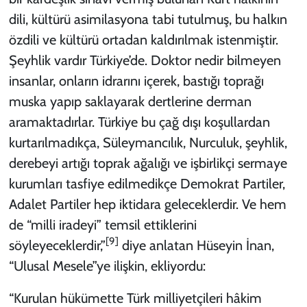
dili, kültürü asimilasyona tabi tutulmuş, bu halkın
özdili ve kültürü ortadan kaldırılmak istenmiştir.
Şeyhlik vardır Türkiye’de. Doktor nedir bilmeyen
insanlar, onların idrarını içerek, bastığı toprağı
muska yapıp saklayarak dertlerine derman
aramaktadırlar. Türkiye bu çağ dışı koşullardan
kurtarılmadıkça, Süleymancılık, Nurculuk, şeyhlik,
derebeyi artığı toprak ağalığı ve işbirlikçi sermaye
kurumları tasfiye edilmedikçe Demokrat Partiler,
Adalet Partiler hep iktidara geleceklerdir. Ve hem
de “milli iradeyi” temsil ettiklerini
[9]
söyleyeceklerdir,”
diye anlatan Hüseyin İnan,
“Ulusal Mesele”ye ilişkin, ekliyordu:
“Kurulan hükümette Türk milliyetçileri hâkim