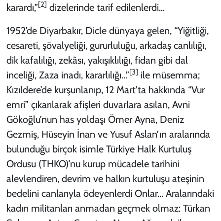
[2]
karardı,”
dizelerinde tarif edilenlerdi…
1952’de Diyarbakır, Dicle dünyaya gelen, “Yiğitliği,
cesareti, şövalyeliği, gururluluğu, arkadaş canlılığı,
dik kafalılığı, zekâsı, yakışıklılığı, fidan gibi dal
[3]
inceliği, Zaza inadı, kararlılığı...”
ile müsemma;
Kızıldere’de kurşunlanıp, 12 Mart’ta hakkında “Vur
emri” çıkarılarak afişleri duvarlara asılan, Avni
Gökoğlu’nun has yoldaşı Ömer Ayna, Deniz
Gezmiş, Hüseyin İnan ve Yusuf Aslan’ın aralarında
bulunduğu birçok isimle Türkiye Halk Kurtuluş
Ordusu (THKO)’nu kurup mücadele tarihini
alevlendiren, devrim ve halkın kurtuluşu ateşinin
bedelini canlarıyla ödeyenlerdi Onlar… Aralarındaki
kadın militanları anmadan geçmek olmaz: Türkan