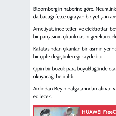
Bloomberg'in haberine göre, Neuralink 4
da bacağı felce uğrayan bir yetişkin arı
Ameliyat, ince telleri ve elektrotları b
bir parçasının çıkarılmasını gerektirecek
Kafatasından çıkarılan bir kısmın yeri
bir çiple değiştirileceği kaydedildi.
Çipin bir bozuk para büyüklüğünde olaca
okuyacağı belirtildi.
Ardından Beyin dalgalarından alınan ver
edilecek.
HUAWEI FreeCli