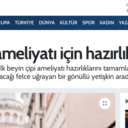
RUPA
TÜRKİYE
DÜNYA
KÜLTÜR
SPOR
KADIN
YAZ
 ameliyatı için hazır
ilk beyin çipi ameliyatı hazırlıklarını tamaml
bacağı felce uğrayan bir gönüllü yetişkin arad
K