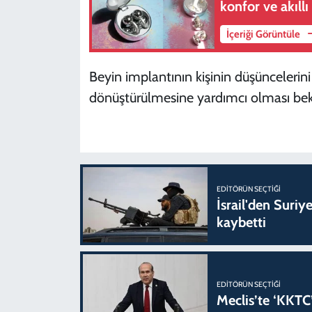
konfor ve akıllı 
İçeriği Görüntüle
Beyin implantının kişinin düşüncelerini 
dönüştürülmesine yardımcı olması bek
EDITÖRÜN SEÇTIĞI
İsrail'den Suriye
kaybetti
EDITÖRÜN SEÇTIĞI
Meclis’te ‘KKTC’