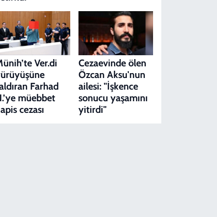
ünih’te Ver.di
Cezaevinde ölen
yürüyüşüne
Özcan Aksu'nun
aldıran Farhad
ailesi: "İşkence
.’ye müebbet
sonucu yaşamını
apis cezası
yitirdi"