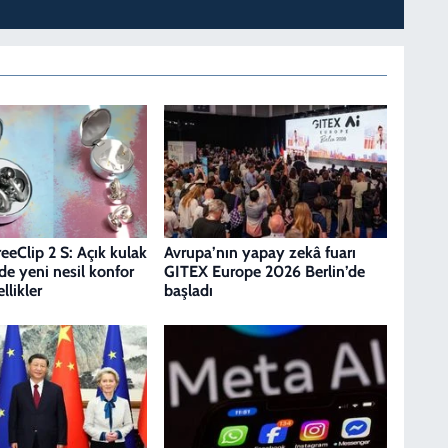
eClip 2 S: Açık kulak
Avrupa’nın yapay zekâ fuarı
e yeni nesil konfor
GITEX Europe 2026 Berlin’de
ellikler
başladı