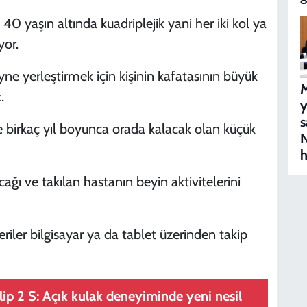
0 yaşın altında kuadriplejik yani her iki kol ya
yor.
eyne yerleştirmek için kişinin kafatasının büyük
M
.
s
ne birkaç yıl boyunca orada kalacak olan küçük
N
h
ğı ve takılan hastanın beyin aktivitelerini
iler bilgisayar ya da tablet üzerinden takip
p 2 S: Açık kulak deneyiminde yeni nesil