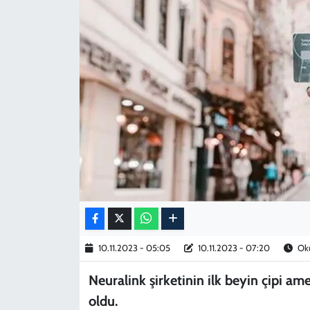
KADIN
YAZARLAR
10.11.2023 - 05:05
10.11.2023 - 07:20
Oku
Neuralink şirketinin ilk beyin çipi amel
oldu.