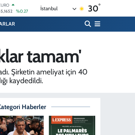
°
55,1652
%0.27
30
İstanbul
STERLİN
64,4046
%0.35
ARLAR
GRAM ALTIN
6618.49
%2.12
BİST100
13.773
%-19
lıklar tamam'
BITCOIN
65.130,04
%1.2
DOLAR
47,7106
%0.17
adı. Şirketin ameliyat için 40
ığı kaydedildi.
ategori Haberler