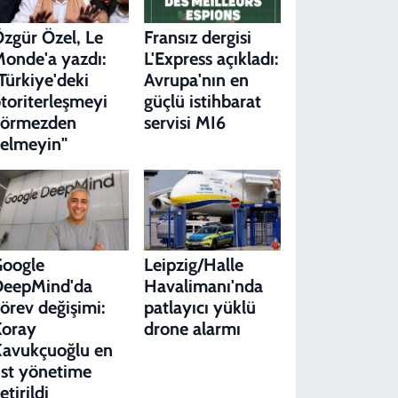
zgür Özel, Le
Fransız dergisi
onde'a yazdı:
L'Express açıkladı:
Türkiye'deki
Avrupa'nın en
toriterleşmeyi
güçlü istihbarat
görmezden
servisi MI6
elmeyin"
Google
Leipzig/Halle
DeepMind'da
Havalimanı'nda
örev değişimi:
patlayıcı yüklü
Koray
drone alarmı
avukçuoğlu en
st yönetime
etirildi