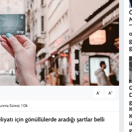
Ö
M
"
o
g
-
+
A
A
g
nma Süresi: 1 Dk
K
iyatı için gönüllülerde aradığı şartlar belli
ü
g