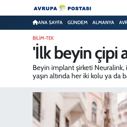
ANA SAYFA
Nöbetçi Eczaneler
ANA SAYFA
GÜNDEM
ALMANYA
AV
GÜNDEM
Hava Durumu
BİLİM-TEK
'İlk beyin çipi
ALMANYA
İstanbul Namaz Vakitleri
AVRUPA
Trafik Durumu
Beyin implant şirketi Neuralink, 
yaşın altında her iki kolu ya da 
TÜRKİYE
Avrupa Ligi Puan Durumu ve Fikstür
DÜNYA
Tüm Manşetler
KÜLTÜR
Son Dakika Haberleri
SPOR
Haber Arşivi