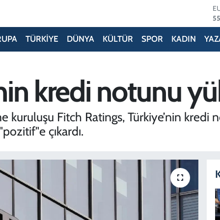
55
S
64
G
RUPA
TÜRKİYE
DÜNYA
KÜLTÜR
SPOR
KADIN
YAZ
6
B
13
B
’nin kredi notunu yü
64
D
47
e kuruluşu Fitch Ratings, Türkiye’nin kredi 
zitif"e çıkardı.
K