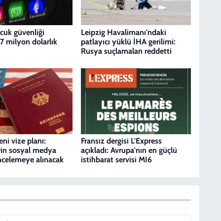
cuk güvenliği
Leipzig Havalimanı'ndaki
7 milyon dolarlık
patlayıcı yüklü İHA gerilimi:
Rusya suçlamaları reddetti
ni vize planı:
Fransız dergisi L'Express
rin sosyal medya
açıkladı: Avrupa'nın en güçlü
incelemeye alınacak
istihbarat servisi MI6