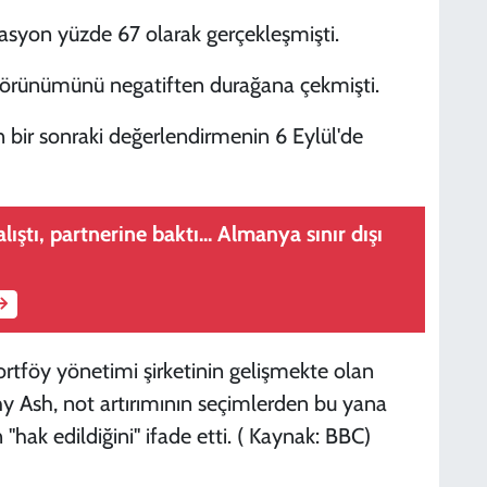
asyon yüzde 67 olarak gerçekleşmişti.
t görünümünü negatiften durağana çekmişti.
in bir sonraki değerlendirmenin 6 Eylül'de
alıştı, partnerine baktı... Almanya sınır dışı
tföy yönetimi şirketinin gelişmekte olan
hy Ash, not artırımının seçimlerden bu yana
"hak edildiğini" ifade etti. ( Kaynak: BBC)