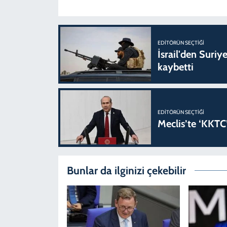
EDITÖRÜN SEÇTIĞI
İsrail'den Suriye
kaybetti
EDITÖRÜN SEÇTIĞI
Meclis’te ‘KKTC’
Bunlar da ilginizi çekebilir