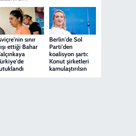
sviçre'nin sınır
Berlin'de Sol
ışı ettiği Bahar
Parti'den
alçınkaya
koalisyon şartı:
ürkiye'de
Konut şirketleri
utuklandı
kamulaştırılsın