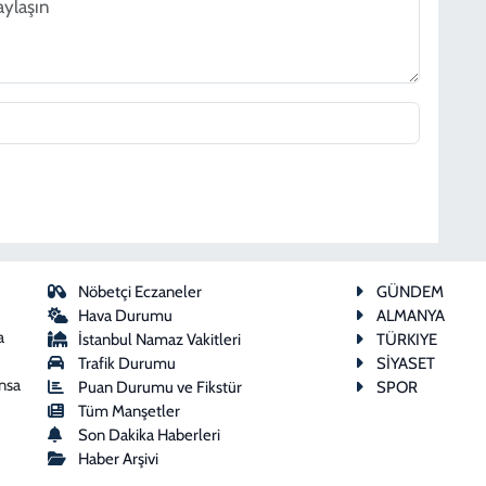
Nöbetçi Eczaneler
GÜNDEM
Hava Durumu
ALMANYA
a
İstanbul Namaz Vakitleri
TÜRKIYE
Trafik Durumu
SİYASET
ansa
Puan Durumu ve Fikstür
SPOR
Tüm Manşetler
Son Dakika Haberleri
Haber Arşivi