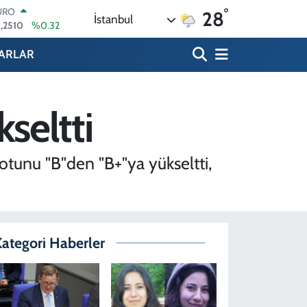
,2510
%0.32
°
28
TERLİN
İstanbul
,4811
%0.38
RAM ALTIN
ARLAR
660.55
%0
İST100
.779
%-14
ITCOIN
kseltti
.840,97
%-0.15
OLAR
,7436
%0.18
notunu "B"den "B+"ya yükseltti,
ategori Haberler