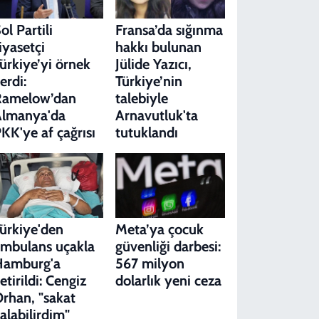
ol Partili
Fransa’da sığınma
iyasetçi
hakkı bulunan
ürkiye’yi örnek
Jülide Yazıcı,
erdi:
Türkiye’nin
Ramelow’dan
talebiyle
Almanya'da
Arnavutluk'ta
KK'ye af çağrısı
tutuklandı
ürkiye'den
Meta’ya çocuk
mbulans uçakla
güvenliği darbesi:
Hamburg'a
567 milyon
etirildi: Cengiz
dolarlık yeni ceza
rhan, "sakat
alabilirdim"