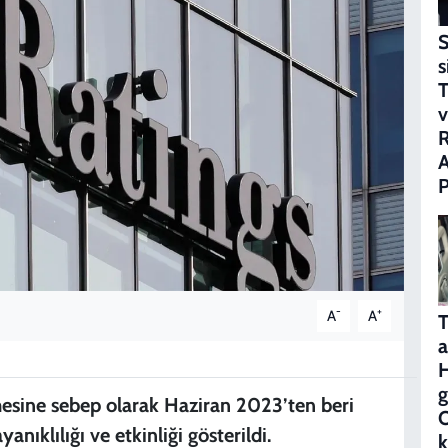
S
s
T
v
P
-
+
A
A
T
a
g
esine sebep olarak Haziran 2023’ten beri
O
anıklılığı ve etkinliği gösterildi.
k