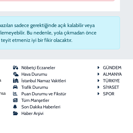
zıları sadece gerektiğinde açık kalabilir veya
lemeyebilir. Bu nedenle, yola çıkmadan önce
eyit etmeniz iyi bir fikir olacaktır.
Nöbetçi Eczaneler
GÜNDEM
Hava Durumu
ALMANYA
a
İstanbul Namaz Vakitleri
TÜRKIYE
Trafik Durumu
SİYASET
ansa
Puan Durumu ve Fikstür
SPOR
Tüm Manşetler
Son Dakika Haberleri
Haber Arşivi