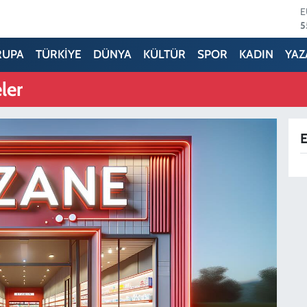
5
S
6
RUPA
TÜRKİYE
DÜNYA
KÜLTÜR
SPOR
KADIN
YAZ
G
6
ler
B
1
B
6
E
D
4