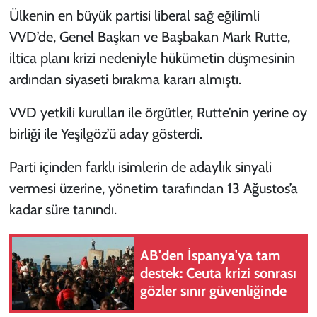
Ülkenin en büyük partisi liberal sağ eğilimli
VVD’de, Genel Başkan ve Başbakan Mark Rutte,
iltica planı krizi nedeniyle hükümetin düşmesinin
ardından siyaseti bırakma kararı almıştı.
VVD yetkili kurulları ile örgütler, Rutte’nin yerine oy
birliği ile Yeşilgöz’ü aday gösterdi.
Parti içinden farklı isimlerin de adaylık sinyali
vermesi üzerine, yönetim tarafından 13 Ağustos’a
kadar süre tanındı.
AB'den İspanya'ya tam
destek: Ceuta krizi sonrası
gözler sınır güvenliğinde