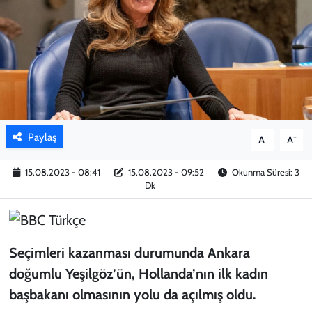
KADIN
YAZARLAR
Paylaş
-
+
A
A
15.08.2023 - 08:41
15.08.2023 - 09:52
Okunma Süresi: 3
Dk
Seçimleri kazanması durumunda Ankara
doğumlu Yeşilgöz’ün, Hollanda’nın ilk kadın
başbakanı olmasının yolu da açılmış oldu.