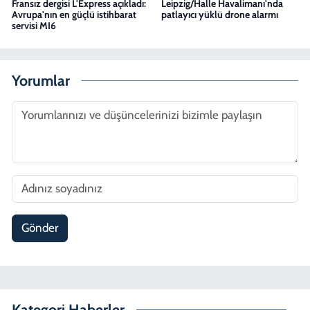
Fransız dergisi L'Express açıkladı:
Leipzig/Halle Havalimanı'nda
Avrupa'nın en güçlü istihbarat
patlayıcı yüklü drone alarmı
servisi MI6
Yorumlar
Gönder
Kategori Haberler