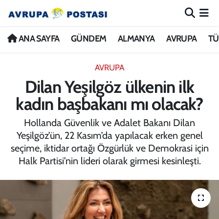
ANA SAYFA
Nöbetçi Eczaneler
ANA SAYFA
GÜNDEM
ALMANYA
AVRUPA
TÜ
GÜNDEM
Hava Durumu
AVRUPA
Dilan Yeşilgöz ülkenin ilk
ALMANYA
İstanbul Namaz Vakitleri
kadın başbakanı mı olacak?
AVRUPA
Trafik Durumu
Hollanda Güvenlik ve Adalet Bakanı Dilan
Yeşilgöz’ün, 22 Kasım’da yapılacak erken genel
TÜRKİYE
Avrupa Ligi Puan Durumu ve Fikstür
seçime, iktidar ortağı Özgürlük ve Demokrasi için
Halk Partisi’nin lideri olarak girmesi kesinleşti.
DÜNYA
Tüm Manşetler
KÜLTÜR
Son Dakika Haberleri
SPOR
Haber Arşivi