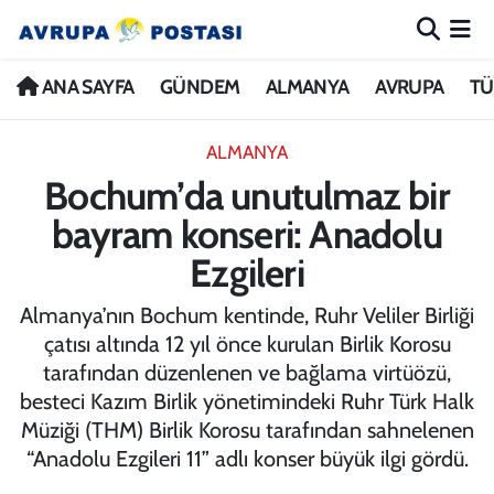
ANA SAYFA
Nöbetçi Eczaneler
ANA SAYFA
GÜNDEM
ALMANYA
AVRUPA
TÜ
GÜNDEM
Hava Durumu
ALMANYA
Bochum’da unutulmaz bir
ALMANYA
İstanbul Namaz Vakitleri
bayram konseri: Anadolu
AVRUPA
Trafik Durumu
Ezgileri
TÜRKİYE
Avrupa Ligi Puan Durumu ve Fikstür
Almanya’nın Bochum kentinde, Ruhr Veliler Birliği
çatısı altında 12 yıl önce kurulan Birlik Korosu
DÜNYA
Tüm Manşetler
tarafından düzenlenen ve bağlama virtüözü,
besteci Kazım Birlik yönetimindeki Ruhr Türk Halk
KÜLTÜR
Son Dakika Haberleri
Müziği (THM) Birlik Korosu tarafından sahnelenen
“Anadolu Ezgileri 11” adlı konser büyük ilgi gördü.
SPOR
Haber Arşivi