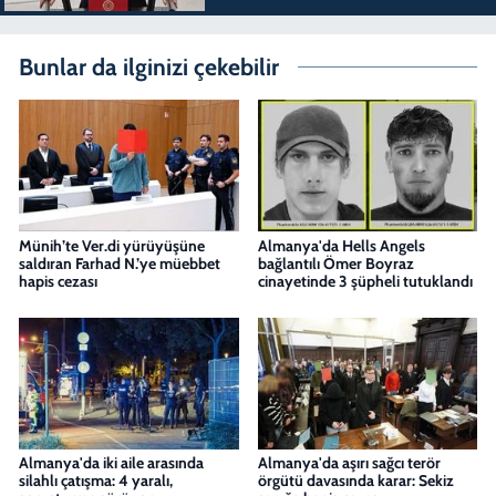
Bunlar da ilginizi çekebilir
Münih’te Ver.di yürüyüşüne
Almanya'da Hells Angels
saldıran Farhad N.’ye müebbet
bağlantılı Ömer Boyraz
hapis cezası
cinayetinde 3 şüpheli tutuklandı
Almanya'da iki aile arasında
Almanya'da aşırı sağcı terör
silahlı çatışma: 4 yaralı,
örgütü davasında karar: Sekiz