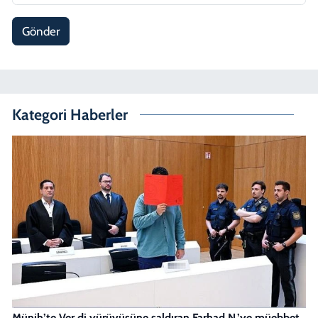
Gönder
Kategori Haberler
Münih’te Ver.di yürüyüşüne saldıran Farhad N.’ye müebbet