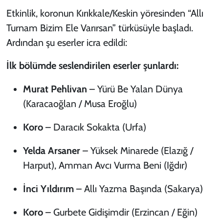
Etkinlik, koronun Kırıkkale/Keskin yöresinden “Allı
Turnam Bizim Ele Varırsan” türküsüyle başladı.
Ardından şu eserler icra edildi:
İlk bölümde seslendirilen eserler şunlardı:
Murat Pehlivan
–
Yürü Be Yalan Dünya
(Karacaoğlan / Musa Eroğlu)
Koro
–
Daracık Sokakta
(Urfa)
Yelda Arsaner
–
Yüksek Minarede
(Elazığ /
Harput),
Amman Avcı Vurma Beni
(Iğdır)
İnci Yıldırım
–
Allı Yazma Başında
(Sakarya)
Koro
–
Gurbete Gidişimdir
(Erzincan / Eğin)