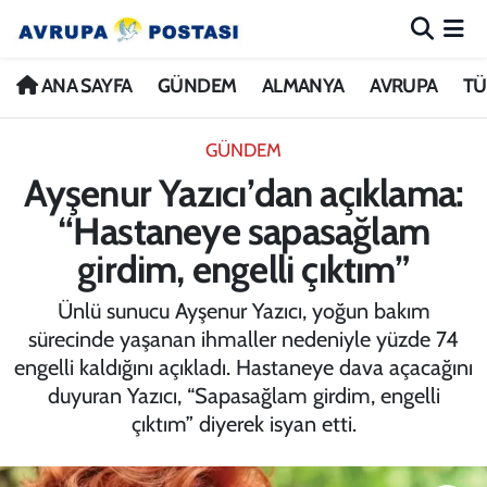
ANA SAYFA
Nöbetçi Eczaneler
ANA SAYFA
GÜNDEM
ALMANYA
AVRUPA
TÜ
GÜNDEM
Hava Durumu
GÜNDEM
Ayşenur Yazıcı’dan açıklama:
ALMANYA
İstanbul Namaz Vakitleri
“Hastaneye sapasağlam
AVRUPA
Trafik Durumu
girdim, engelli çıktım”
TÜRKİYE
Avrupa Ligi Puan Durumu ve Fikstür
Ünlü sunucu Ayşenur Yazıcı, yoğun bakım
sürecinde yaşanan ihmaller nedeniyle yüzde 74
DÜNYA
Tüm Manşetler
engelli kaldığını açıkladı. Hastaneye dava açacağını
duyuran Yazıcı, “Sapasağlam girdim, engelli
KÜLTÜR
Son Dakika Haberleri
çıktım” diyerek isyan etti.
SPOR
Haber Arşivi