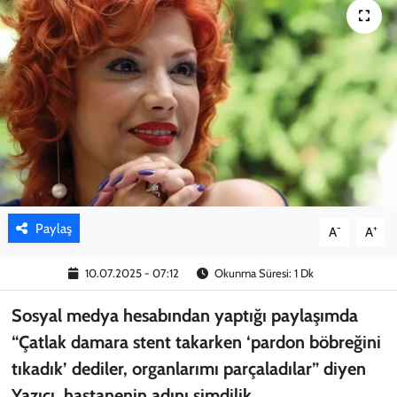
KADIN
YAZARLAR
Paylaş
-
+
A
A
10.07.2025 - 07:12
Okunma Süresi: 1 Dk
Sosyal medya hesabından yaptığı paylaşımda
“Çatlak damara stent takarken ‘pardon böbreğini
tıkadık’ dediler, organlarımı parçaladılar” diyen
Yazıcı, hastanenin adını şimdilik