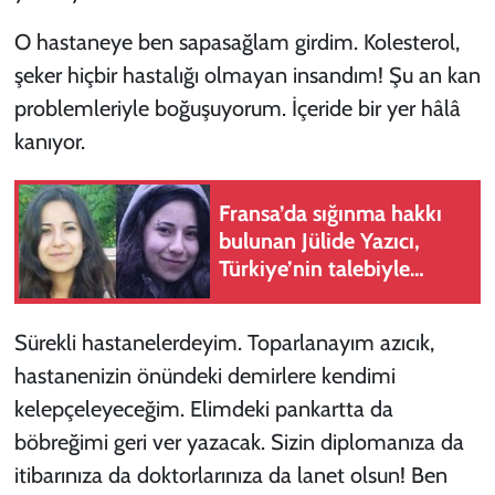
O hastaneye ben sapasağlam girdim. Kolesterol,
şeker hiçbir hastalığı olmayan insandım! Şu an kan
problemleriyle boğuşuyorum. İçeride bir yer hâlâ
kanıyor.
Fransa’da sığınma hakkı
bulunan Jülide Yazıcı,
Türkiye’nin talebiyle
Arnavutluk'ta tutuklandı
Sürekli hastanelerdeyim. Toparlanayım azıcık,
hastanenizin önündeki demirlere kendimi
kelepçeleyeceğim. Elimdeki pankartta da
böbreğimi geri ver yazacak. Sizin diplomanıza da
itibarınıza da doktorlarınıza da lanet olsun! Ben