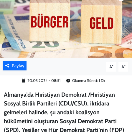
KADIN
YAZARLAR
Paylaş
-
+
A
A
20.03.2024 - 08:51
Okunma Süresi: 1 Dk
Almanya’da Hıristiyan Demokrat /Hıristiyan
Sosyal Birlik Partileri (CDU/CSU), iktidara
gelmeleri halinde, şu andaki koalisyon
hükümetini oluşturan Sosyal Demokrat Parti
(SPD), Yeşiller ve Hür Demokrat Parti’nin (FDP)