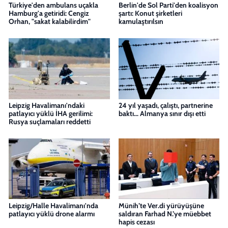
Türkiye'den ambulans uçakla
Berlin'de Sol Parti'den koalisyon
Hamburg'a getiridi: Cengiz
şartı: Konut şirketleri
Orhan, "sakat kalabilirdim"
kamulaştırılsın
Leipzig Havalimanı'ndaki
24 yıl yaşadı, çalıştı, partnerine
patlayıcı yüklü İHA gerilimi:
baktı... Almanya sınır dışı etti
Rusya suçlamaları reddetti
Leipzig/Halle Havalimanı'nda
Münih’te Ver.di yürüyüşüne
patlayıcı yüklü drone alarmı
saldıran Farhad N.’ye müebbet
hapis cezası