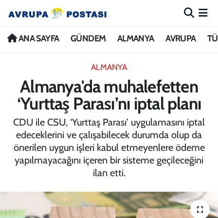
ANA SAYFA
Nöbetçi Eczaneler
ANA SAYFA
GÜNDEM
ALMANYA
AVRUPA
TÜ
GÜNDEM
Hava Durumu
ALMANYA
Almanya'da muhalefetten
ALMANYA
İstanbul Namaz Vakitleri
‘Yurttaş Parası’nı iptal planı
AVRUPA
Trafik Durumu
CDU ile CSU, ‘Yurttaş Parası’ uygulamasını iptal
edeceklerini ve çalışabilecek durumda olup da
TÜRKİYE
Avrupa Ligi Puan Durumu ve Fikstür
önerilen uygun işleri kabul etmeyenlere ödeme
yapılmayacağını içeren bir sisteme geçileceğini
DÜNYA
Tüm Manşetler
ilan etti.
KÜLTÜR
Son Dakika Haberleri
SPOR
Haber Arşivi