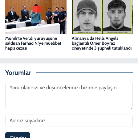
Münih’te Ver.di yürüyüşüne
Almanya'da Hells Angels
saldıran Farhad N.’ye müebbet
bağlantılı Ömer Boyraz
hapis cezası
cinayetinde 3 şüpheli tutuklandı
Yorumlar
Gönder