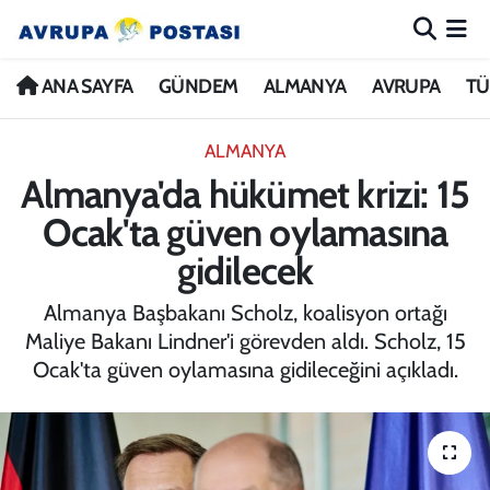
ANA SAYFA
Nöbetçi Eczaneler
ANA SAYFA
GÜNDEM
ALMANYA
AVRUPA
TÜ
GÜNDEM
Hava Durumu
ALMANYA
Almanya'da hükümet krizi: 15
ALMANYA
İstanbul Namaz Vakitleri
Ocak'ta güven oylamasına
AVRUPA
Trafik Durumu
gidilecek
TÜRKİYE
Avrupa Ligi Puan Durumu ve Fikstür
Almanya Başbakanı Scholz, koalisyon ortağı
Maliye Bakanı Lindner'i görevden aldı. Scholz, 15
DÜNYA
Tüm Manşetler
Ocak'ta güven oylamasına gidileceğini açıkladı.
KÜLTÜR
Son Dakika Haberleri
SPOR
Haber Arşivi