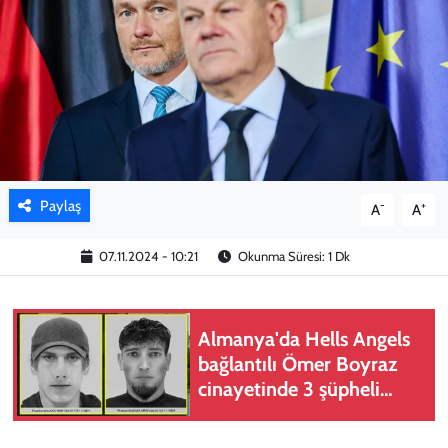
KADIN
YAZARLAR
Paylaş
-
+
A
A
07.11.2024 - 10:21
Okunma Süresi: 1 Dk
Almanya'da Hells Angels
bağlantılı Ömer Boyraz
cinayetinde 3 şüpheli
tutuklandı