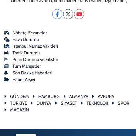
haberler, haber avrupa, berlin haber, fransa haber, özgür haber,
Nöbetçi Eczaneler
Hava Durumu
İstanbul Namaz Vakitleri
Trafik Durumu
Puan Durumu ve Fikstür
Tüm Manşetler
Son Dakika Haberleri
Haber Arşivi
GÜNDEM
HAMBURG
ALMANYA
AVRUPA
TÜRKIYE
DÜNYA
SİYASET
TEKNOLOJİ
SPOR
MAGAZİN