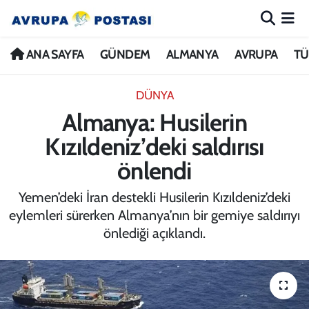
ANA SAYFA
Nöbetçi Eczaneler
ANA SAYFA
GÜNDEM
ALMANYA
AVRUPA
TÜ
GÜNDEM
Hava Durumu
DÜNYA
Almanya: Husilerin
ALMANYA
İstanbul Namaz Vakitleri
Kızıldeniz’deki saldırısı
AVRUPA
Trafik Durumu
önlendi
TÜRKİYE
Avrupa Ligi Puan Durumu ve Fikstür
Yemen’deki İran destekli Husilerin Kızıldeniz’deki
eylemleri sürerken Almanya’nın bir gemiye saldırıyı
DÜNYA
Tüm Manşetler
önlediği açıklandı.
KÜLTÜR
Son Dakika Haberleri
SPOR
Haber Arşivi