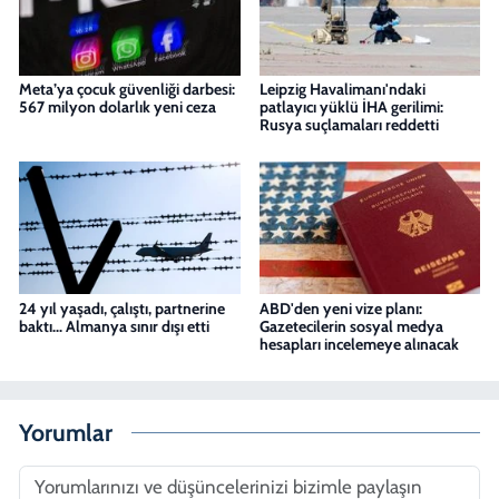
Meta’ya çocuk güvenliği darbesi:
Leipzig Havalimanı'ndaki
567 milyon dolarlık yeni ceza
patlayıcı yüklü İHA gerilimi:
Rusya suçlamaları reddetti
24 yıl yaşadı, çalıştı, partnerine
ABD'den yeni vize planı:
baktı... Almanya sınır dışı etti
Gazetecilerin sosyal medya
hesapları incelemeye alınacak
Yorumlar