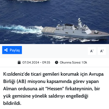
KADIN
YAZARLAR
Paylaş
-
+
A
A
07.04.2024 - 09:35
Okunma Süresi: 1 Dk
Kızıldeniz'de ticari gemileri korumak için Avrupa
Birliği (AB) misyonu kapsamında görev yapan
Alman ordusuna ait “Hessen” firkateyninin, bir
yük gemisine yönelik saldırıyı engellediği
bildirildi.