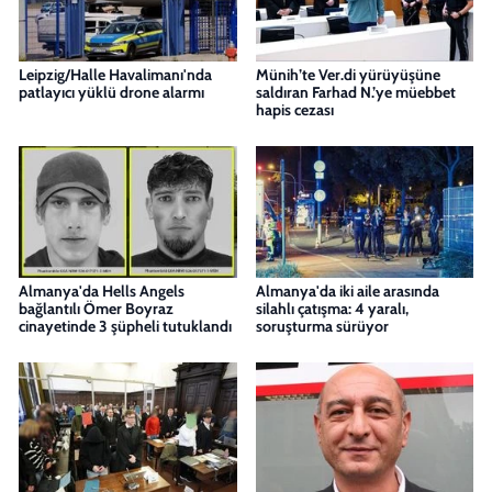
Leipzig/Halle Havalimanı'nda
Münih’te Ver.di yürüyüşüne
patlayıcı yüklü drone alarmı
saldıran Farhad N.’ye müebbet
hapis cezası
Almanya'da Hells Angels
Almanya'da iki aile arasında
bağlantılı Ömer Boyraz
silahlı çatışma: 4 yaralı,
cinayetinde 3 şüpheli tutuklandı
soruşturma sürüyor