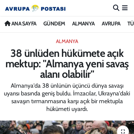
ANA SAYFA
Nöbetçi Eczaneler
ANA SAYFA
GÜNDEM
ALMANYA
AVRUPA
TÜ
GÜNDEM
Hava Durumu
ALMANYA
38 ünlüden hükümete açık
ALMANYA
İstanbul Namaz Vakitleri
mektup: "Almanya yeni savaş
AVRUPA
Trafik Durumu
alanı olabilir"
TÜRKİYE
Avrupa Ligi Puan Durumu ve Fikstür
Almanya'da 38 ünlünün üçüncü dünya savaşı
uyarısı basında geniş buldu. İmzacılar, Ukrayna'daki
DÜNYA
Tüm Manşetler
savaşın tırmanmasına karşı açık bir mektupla
hükümeti uyardı.
KÜLTÜR
Son Dakika Haberleri
SPOR
Haber Arşivi