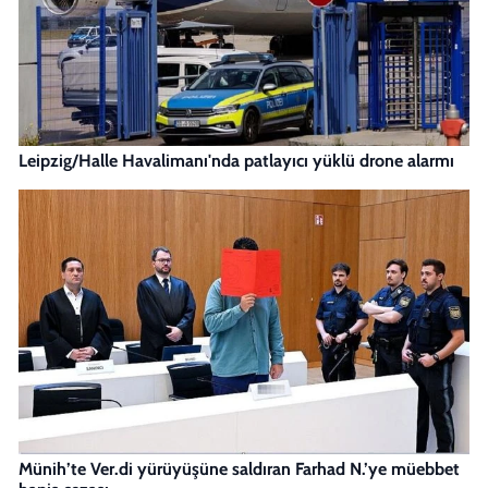
Leipzig/Halle Havalimanı'nda patlayıcı yüklü drone alarmı
Münih’te Ver.di yürüyüşüne saldıran Farhad N.’ye müebbet