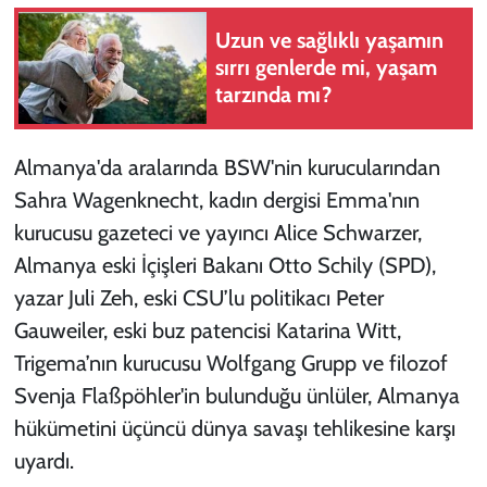
Uzun ve sağlıklı yaşamın
sırrı genlerde mi, yaşam
tarzında mı?
Almanya'da aralarında BSW'nin kurucularından
Sahra Wagenknecht, kadın dergisi Emma'nın
kurucusu gazeteci ve yayıncı Alice Schwarzer,
Almanya eski İçişleri Bakanı Otto Schily (SPD),
yazar Juli Zeh, eski CSU’lu politikacı Peter
Gauweiler, eski buz patencisi Katarina Witt,
Trigema’nın kurucusu Wolfgang Grupp ve filozof
Svenja Flaßpöhler'in bulunduğu ünlüler, Almanya
hükümetini üçüncü dünya savaşı tehlikesine karşı
uyardı.