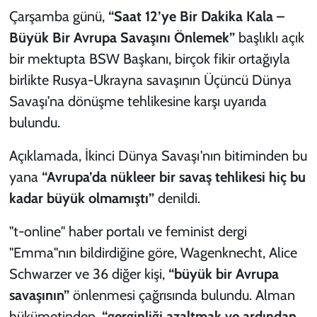
Çarşamba günü,
“Saat 12’ye Bir Dakika Kala –
Büyük Bir Avrupa Savaşını Önlemek”
başlıklı açık
bir mektupta BSW Başkanı, birçok fikir ortağıyla
birlikte Rusya-Ukrayna savaşının Üçüncü Dünya
Savaşı’na dönüşme tehlikesine karşı uyarıda
bulundu.
Açıklamada, İkinci Dünya Savaşı'nın bitiminden bu
yana
“Avrupa’da nükleer bir savaş tehlikesi hiç bu
kadar büyük olmamıştı”
denildi.
"t-online" haber portalı ve feminist dergi
"Emma"nın bildirdiğine göre, Wagenknecht, Alice
Schwarzer ve 36 diğer kişi,
“büyük bir Avrupa
savaşının”
önlenmesi çağrısında bulundu. Alman
hükümetinden,
“gerginliği azaltmak ve ardından