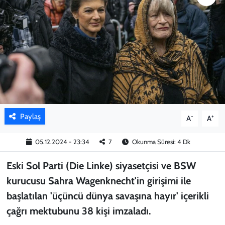
KADIN
YAZARLAR
Paylaş
-
+
A
A
05.12.2024 - 23:34
7
Okunma Süresi: 4 Dk
Eski Sol Parti (Die Linke) siyasetçisi ve BSW
kurucusu Sahra Wagenknecht'in girişimi ile
başlatılan 'üçüncü dünya savaşına hayır' içerikli
çağrı mektubunu 38 kişi imzaladı.