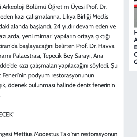
i Arkeoloji Bölümü Öğretim Üyesi Prof. Dr.
den kazı çalışmalarına, Likya Birliği Meclis
ndaki alanda başlandı. 24 yıldır devam eden ve
zılarda, yeni mimari yapıların ortaya çıktığı
A
ziran'da başlayacağını belirten Prof. Dr. Havva
E
O
amamı Palaestrası, Tepecik Bey Sarayı, Ana
G
de'de kazı çalışmaları yapılacağını söyledi. Şu
 Feneri'nin podyum restorasyonunun
ık, ödenek bulunması halinde deniz fenerinin
.
ECEK'
imgesi Mettius Modestus Takı'nın restorasyonun