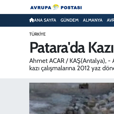
ANA SAYFA
Nöbetçi Eczaneler
ANA SAYFA
GÜNDEM
ALMANYA
AV
GÜNDEM
Hava Durumu
TÜRKİYE
Patara'da Kazı
ALMANYA
İstanbul Namaz Vakitleri
AVRUPA
Trafik Durumu
Ahmet ACAR / KAŞ(Antalya), - A
kazı çalışmalarına 2012 yaz dön
TÜRKİYE
Avrupa Ligi Puan Durumu ve Fikstür
DÜNYA
Tüm Manşetler
KÜLTÜR
Son Dakika Haberleri
SPOR
Haber Arşivi