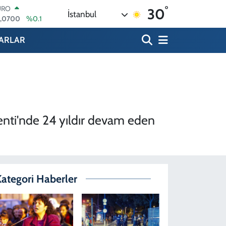
°
ERLİN
30
İstanbul
,2438
%0.21
RAM ALTIN
13.94
%0.32
ARLAR
ST100
.768
%48
ITCOIN
.602,05
%0.69
OLAR
,5986
%0.06
enti'nde 24 yıldır devam eden
ategori Haberler