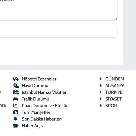
Nöbetçi Eczaneler
GÜNDEM
Hava Durumu
ALMANYA
a
İstanbul Namaz Vakitleri
TÜRKIYE
Trafik Durumu
SİYASET
ansa
Puan Durumu ve Fikstür
SPOR
Tüm Manşetler
Son Dakika Haberleri
Haber Arşivi