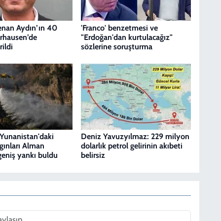
enan Aydın’ın 40
'Franco' benzetmesi ve
rhausen’de
"Erdoğan'dan kurtulacağız"
rildi
sözlerine soruşturma
 Yunanistan'daki
Deniz Yavuzyılmaz: 229 milyon
ınları Alman
dolarlık petrol gelirinin akıbeti
geniş yankı buldu
belirsiz