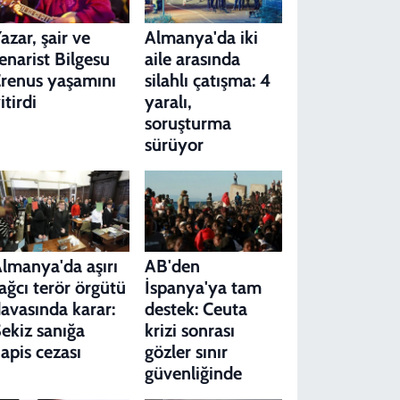
azar, şair ve
Almanya'da iki
enarist Bilgesu
aile arasında
renus yaşamını
silahlı çatışma: 4
itirdi
yaralı,
soruşturma
sürüyor
lmanya'da aşırı
AB'den
ağcı terör örgütü
İspanya'ya tam
avasında karar:
destek: Ceuta
ekiz sanığa
krizi sonrası
apis cezası
gözler sınır
güvenliğinde