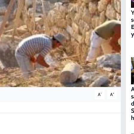
Y
s
E
y
A
-
+
A
A
s
d
S
h