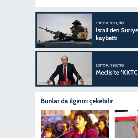
EDITÖRÜN SEÇTIĞI
İsrail'den Suriye
kaybetti
EDITÖRÜN SEÇTIĞI
Meclis’te ‘KKTC’
Bunlar da ilginizi çekebilir