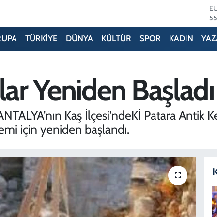
ST
64
G
65
RUPA
TÜRKİYE
DÜNYA
KÜLTÜR
SPOR
KADIN
YAZ
Bİ
13
B
64
lar Yeniden Başladı
D
47
NTALYA'nın Kaş İlçesi'ndeKİ Patara Antik K
emi için yeniden başlandı.
K