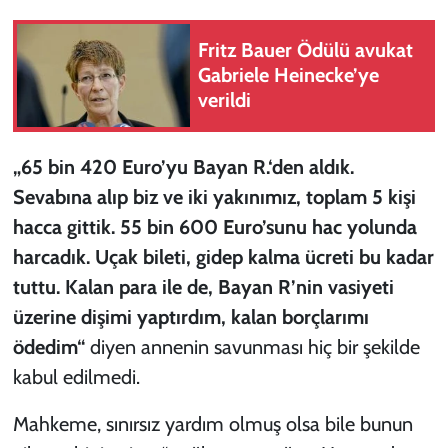
Fritz Bauer Ödülü avukat
Gabriele Heinecke’ye
verildi
„65 bin 420 Euro’yu Bayan R.‘den aldık.
Sevabına alıp biz ve iki yakınımız, toplam 5 kişi
hacca gittik. 55 bin 600 Euro’sunu hac yolunda
harcadık. Uçak bileti, gidep kalma ücreti bu kadar
tuttu. Kalan para ile de, Bayan R’nin vasiyeti
üzerine dişimi yaptırdım, kalan borçlarımı
ödedim“
diyen annenin savunması hiç bir şekilde
kabul edilmedi.
Mahkeme, sınırsız yardım olmuş olsa bile bunun