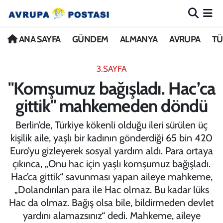
ANA SAYFA
Nöbetçi Eczaneler
ANA SAYFA
GÜNDEM
ALMANYA
AVRUPA
TÜ
GÜNDEM
Hava Durumu
3.SAYFA
"Komşumuz bağışladı. Hac’ca
ALMANYA
İstanbul Namaz Vakitleri
gittik" mahkemeden döndü
AVRUPA
Trafik Durumu
Berlin’de, Türkiye kökenli olduğu ileri sürülen üç
kişilik aile, yaşlı bir kadının gönderdiği 65 bin 420
TÜRKİYE
Avrupa Ligi Puan Durumu ve Fikstür
Euro’yu gizleyerek sosyal yardım aldı. Para ortaya
çıkınca, „Onu hac için yaşlı komşumuz bağışladı.
DÜNYA
Tüm Manşetler
Hac’ca gittik“ savunması yapan aileye mahkeme,
„Dolandırılan para ile Hac olmaz. Bu kadar lüks
KÜLTÜR
Son Dakika Haberleri
Hac da olmaz. Bağış olsa bile, bildirmeden devlet
yardını alamazsınız“ dedi. Mahkeme, aileye
SPOR
Haber Arşivi