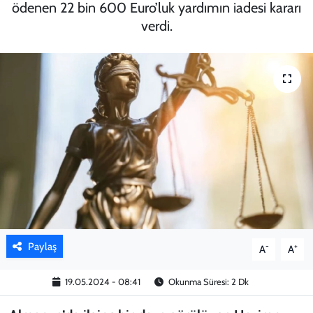
ödenen 22 bin 600 Euro’luk yardımın iadesi kararı
verdi.
KADIN
YAZARLAR
Paylaş
-
+
A
A
19.05.2024 - 08:41
Okunma Süresi: 2 Dk