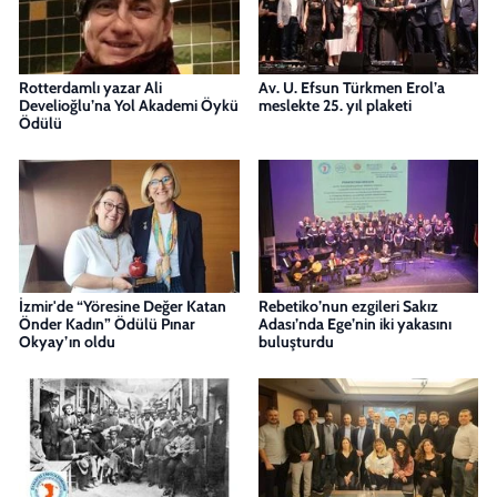
Rotterdamlı yazar Ali
Av. U. Efsun Türkmen Erol’a
Develioğlu’na Yol Akademi Öykü
meslekte 25. yıl plaketi
Ödülü
İzmir'de “Yöresine Değer Katan
Rebetiko’nun ezgileri Sakız
Önder Kadın” Ödülü Pınar
Adası’nda Ege’nin iki yakasını
Okyay’ın oldu
buluşturdu