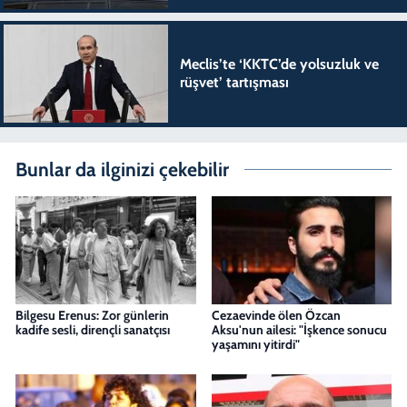
Meclis’te ‘KKTC’de yolsuzluk ve
rüşvet’ tartışması
Bunlar da ilginizi çekebilir
Bilgesu Erenus: Zor günlerin
Cezaevinde ölen Özcan
kadife sesli, dirençli sanatçısı
Aksu'nun ailesi: "İşkence sonucu
yaşamını yitirdi"