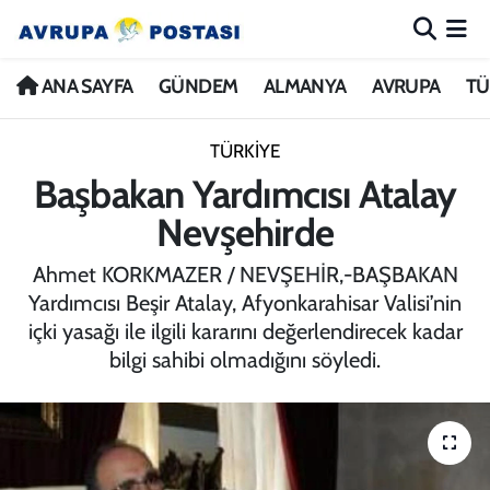
ANA SAYFA
Nöbetçi Eczaneler
ANA SAYFA
GÜNDEM
ALMANYA
AVRUPA
TÜ
GÜNDEM
Hava Durumu
TÜRKİYE
Başbakan Yardımcısı Atalay
ALMANYA
İstanbul Namaz Vakitleri
Nevşehirde
AVRUPA
Trafik Durumu
Ahmet KORKMAZER / NEVŞEHİR,-BAŞBAKAN
Yardımcısı Beşir Atalay, Afyonkarahisar Valisi’nin
TÜRKİYE
Avrupa Ligi Puan Durumu ve Fikstür
içki yasağı ile ilgili kararını değerlendirecek kadar
bilgi sahibi olmadığını söyledi.
DÜNYA
Tüm Manşetler
KÜLTÜR
Son Dakika Haberleri
SPOR
Haber Arşivi