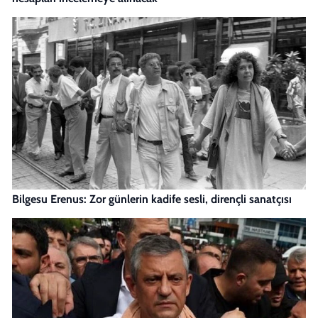
Bilgesu Erenus: Zor günlerin kadife sesli, dirençli sanatçısı