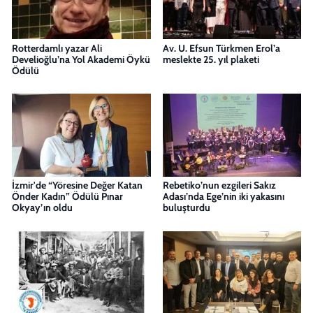
Rotterdamlı yazar Ali
Av. U. Efsun Türkmen Erol’a
Develioğlu’na Yol Akademi Öykü
meslekte 25. yıl plaketi
Ödülü
İzmir'de “Yöresine Değer Katan
Rebetiko’nun ezgileri Sakız
Önder Kadın” Ödülü Pınar
Adası’nda Ege’nin iki yakasını
Okyay’ın oldu
buluşturdu