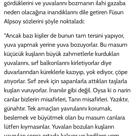
gördüklerini ve yuvalarını bozmanın ilahi gazaba
neden olacağına inandıklarını dile getiren Füsun
Alpsoy sözlerini şöyle noktaladı:
“Ancak bazı kişiler de bunun tam tersini yapıyor,
yuva yapmak yerine yuva bozuyorlar. Bu masum
küçücük kuşların büyük zahmetlerle kurdukları
yuvalarını, sırf balkonlarını kirletiyorlar diye
duvarlarından küreklerle kazıyıp, yok ediyor, çöpe
atıyorlar. Sırf zevk için sapanlarla attıkları taşlarla
kuşları vuruyorlar. İnanılır gibi değil. Oysa ki o narin
canlar bizlerin misafirleri, Tanrı misafirleri. Yazıktır,
günahtır. Tek amaçları yavrularını korumak,
beslemek ve büyütmek olan bu masum canlara
lütfen kıymasınlar. Yuvaları bozulan kuşların
yavruları sonra ortada kalıyor ve kedilere yem