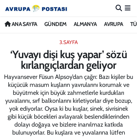
ANA SAYFA
Nöbetçi Eczaneler
ANA SAYFA
GÜNDEM
ALMANYA
AVRUPA
TÜ
GÜNDEM
Hava Durumu
3.SAYFA
‘Yuvayı dişi kuş yapar’ sözü
ALMANYA
İstanbul Namaz Vakitleri
kırlangıçlardan geliyor
AVRUPA
Trafik Durumu
Hayvansever Füsun Alpsoy’dan çağrı: Bazı kişiler bu
küçücük masum kuşların yavrularını korumak ve
TÜRKİYE
Avrupa Ligi Puan Durumu ve Fikstür
büyütmek için büyük zahmetlerle kurdukları
yuvalarını, sırf balkonlarını kirletiyorlar diye bozup,
DÜNYA
Tüm Manşetler
yok ediyorlar. Oysa ki bu kuşlar, sinek, sivrisinek
gibi küçük böcekleri avlayarak beslendiklerinden
KÜLTÜR
Son Dakika Haberleri
dolayı doğaya ve bizlere inanılmaz katkıda
bulunuyorlar. Bu kuşlara ve yuvalarına lütfen
SPOR
Haber Arşivi