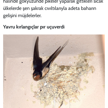
halinde gökyüzünde pikeler yaparak gittikleri sıcak
ülkelerde şen şakrak cıvıltılarıyla adeta baharın
gelişini müjdelerler.
Yavru kırlangıçlar pır uçuverdi