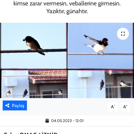
kimse zarar vermesin, veballerine girmesin.
Yazıktır, günahtır.
KADIN
YAZARLAR
Paylaş
-
+
A
A
04.05.2023 - 12:01