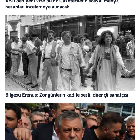
ABD'den yeni vize planı: Gazetecilerin sosyal medya
hesapları incelemeye alınacak
Bilgesu Erenus: Zor günlerin kadife sesli, dirençli sanatçısı