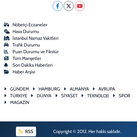
Nöbetçi Eczaneler
Hava Durumu
İstanbul Namaz Vakitleri
Trafik Durumu
Puan Durumu ve Fikstür
Tüm Manşetler
Son Dakika Haberleri
Haber Arşivi
GÜNDEM
HAMBURG
ALMANYA
AVRUPA
TÜRKIYE
DÜNYA
SİYASET
TEKNOLOJİ
SPOR
MAGAZİN
RSS
Copyright © 2012. Her hakkı saklıdır.