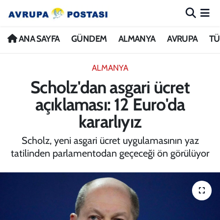
ANA SAYFA
Nöbetçi Eczaneler
ANA SAYFA
GÜNDEM
ALMANYA
AVRUPA
TÜ
GÜNDEM
Hava Durumu
ALMANYA
Scholz'dan asgari ücret
ALMANYA
İstanbul Namaz Vakitleri
açıklaması: 12 Euro'da
AVRUPA
Trafik Durumu
kararlıyız
TÜRKİYE
Avrupa Ligi Puan Durumu ve Fikstür
Scholz, yeni asgari ücret uygulamasının yaz
tatilinden parlamentodan geçeceği ön görülüyor
DÜNYA
Tüm Manşetler
KÜLTÜR
Son Dakika Haberleri
SPOR
Haber Arşivi